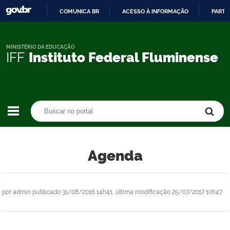
COMUNICA BR
ACESSO À INFORMAÇÃO
PARTI
IR
PARA
O
MINISTÉRIO DA EDUCAÇÃO
IFF
Instituto Federal Fluminense
CONTEÚDO
Buscar no portal
Buscar no portal
Agenda
por
admin
publicado
31/08/2016 14h41,
última modificação
25/07/2017 10h47