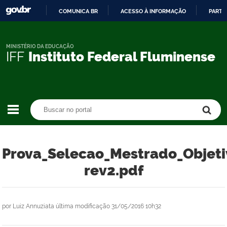
COMUNICA BR
ACESSO À INFORMAÇÃO
PARTI
IR
PARA
O
MINISTÉRIO DA EDUCAÇÃO
IFF
Instituto Federal Fluminense
CONTEÚDO
Buscar no portal
Buscar no portal
Prova_Selecao_Mestrado_Objet
rev2.pdf
por
Luiz Annuziata
última modificação
31/05/2016 10h32