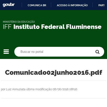
COMUNICA BR
ACESSO À INFORMAÇÃO
PARTI
IR
PARA
O
MINISTÉRIO DA EDUCAÇÃO
IFF
Instituto Federal Fluminense
CONTEÚDO
Buscar no portal
Buscar no portal
Comunicado02junho2016.pdf
por
Luiz Annuziata
última modificação
08/06/2016 08h16