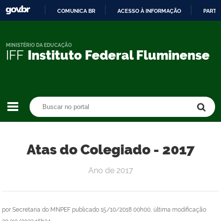
COMUNICA BR
ACESSO À INFORMAÇÃO
PARTI
IR
PARA
O
MINISTÉRIO DA EDUCAÇÃO
IFF
Instituto Federal Fluminense
CONTEÚDO
Buscar no portal
Buscar no portal
Atas do Colegiado - 2017
Ano de 2017
por
Secretaria do MNPEF
publicado
15/10/2018 00h00,
última modificação