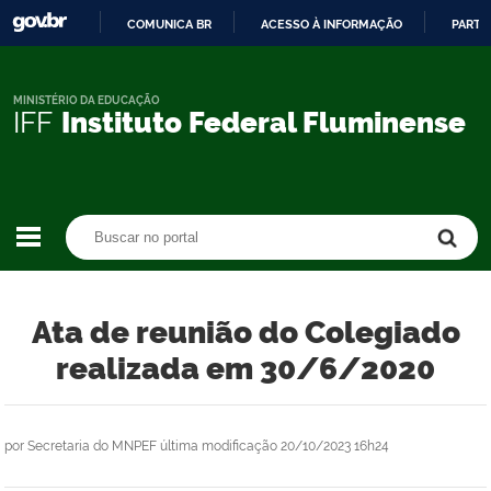
COMUNICA BR
ACESSO À INFORMAÇÃO
PARTI
IR
PARA
O
MINISTÉRIO DA EDUCAÇÃO
IFF
Instituto Federal Fluminense
CONTEÚDO
Buscar no portal
Buscar no portal
Ata de reunião do Colegiado
realizada em 30/6/2020
por
Secretaria do MNPEF
última modificação
20/10/2023 16h24