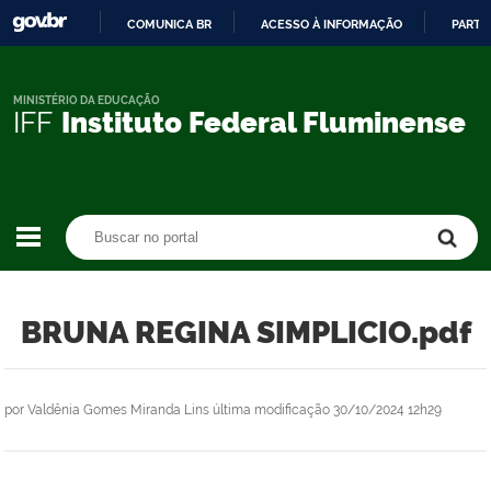
COMUNICA BR
ACESSO À INFORMAÇÃO
PARTI
IR
PARA
O
MINISTÉRIO DA EDUCAÇÃO
IFF
Instituto Federal Fluminense
CONTEÚDO
Buscar no portal
Buscar no portal
BRUNA REGINA SIMPLICIO.pdf
por
Valdênia Gomes Miranda Lins
última modificação
30/10/2024 12h29