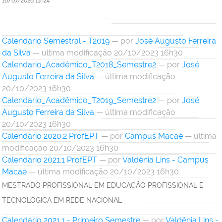
16/07/2026 11h24
Calendário Semestral - T2019
—
por
José Augusto Ferreira
da Silva
— última modificação 20/10/2023 16h30
Calendario_Acadêmico_T2018_Semestre2
—
por
José
Augusto Ferreira da Silva
— última modificação
20/10/2023 16h30
Calendario_Acadêmico_T2019_Semestre2
—
por
José
Augusto Ferreira da Silva
— última modificação
20/10/2023 16h30
Calendário 2020.2 ProfEPT
—
por
Campus Macaé
— última
modificação 20/10/2023 16h30
Calendário 2021.1 ProfEPT
—
por
Valdênia Lins - Campus
Macaé
— última modificação 20/10/2023 16h30
MESTRADO PROFISSIONAL EM EDUCAÇÃO PROFISSIONAL E
TECNOLÓGICA EM REDE NACIONAL
Calendário 2021.1 - Primeiro Semestre
—
por
Valdênia Lins -