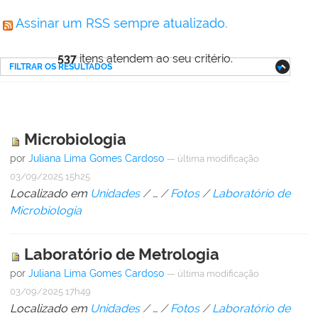
Assinar um RSS sempre atualizado.
537
itens atendem ao seu critério.
FILTRAR OS RESULTADOS
Microbiologia
por
Juliana Lima Gomes Cardoso
—
última modificação
03/09/2025 15h25
Localizado em
Unidades
/
…
/
Fotos
/
Laboratório de
Microbiologia
Laboratório de Metrologia
por
Juliana Lima Gomes Cardoso
—
última modificação
03/09/2025 17h49
Localizado em
Unidades
/
…
/
Fotos
/
Laboratório de