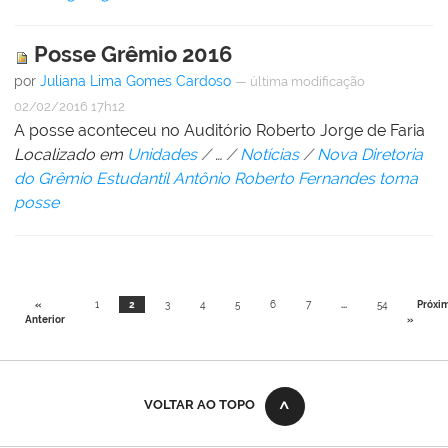
Posse Grêmio 2016
por
Juliana Lima Gomes Cardoso
—
última modificação
02/02/2016 17h12
A posse aconteceu no Auditório Roberto Jorge de Faria
Localizado em
Unidades
/
…
/
Notícias
/
Nova Diretoria
do Grêmio Estudantil Antônio Roberto Fernandes toma
posse
«
1
2
3
4
5
6
7
...
54
Próxi
Anterior
»
VOLTAR AO TOPO