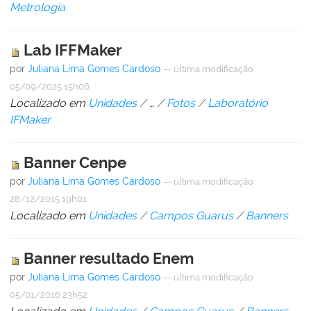
Metrologia
Lab IFFMaker
por
Juliana Lima Gomes Cardoso
—
última modificação
05/09/2025 15h06
Localizado em
Unidades
/
…
/
Fotos
/
Laboratório
IFMaker
Banner Cenpe
por
Juliana Lima Gomes Cardoso
—
última modificação
28/12/2015 19h01
Localizado em
Unidades
/
Campos Guarus
/
Banners
Banner resultado Enem
por
Juliana Lima Gomes Cardoso
—
última modificação
05/01/2016 23h52