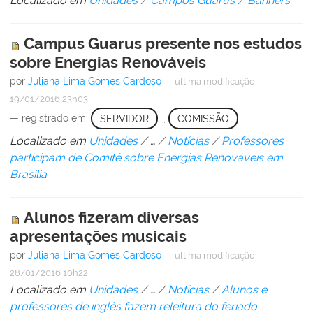
Localizado em
Unidades
/
Campos Guarus
/
Banners
Campus Guarus presente nos estudos
sobre Energias Renováveis
por
Juliana Lima Gomes Cardoso
—
última modificação
19/01/2016 23h03
— registrado em:
SERVIDOR
,
COMISSÃO
Localizado em
Unidades
/
…
/
Notícias
/
Professores
participam de Comitê sobre Energias Renováveis em
Brasília
Alunos fizeram diversas
apresentações musicais
por
Juliana Lima Gomes Cardoso
—
última modificação
28/01/2016 10h22
Localizado em
Unidades
/
…
/
Notícias
/
Alunos e
professores de inglês fazem releitura do feriado