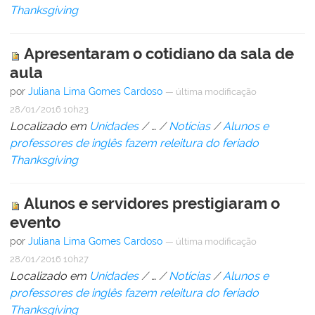
Thanksgiving
Apresentaram o cotidiano da sala de
aula
por
Juliana Lima Gomes Cardoso
—
última modificação
28/01/2016 10h23
Localizado em
Unidades
/
…
/
Notícias
/
Alunos e
professores de inglês fazem releitura do feriado
Thanksgiving
Alunos e servidores prestigiaram o
evento
por
Juliana Lima Gomes Cardoso
—
última modificação
28/01/2016 10h27
Localizado em
Unidades
/
…
/
Notícias
/
Alunos e
professores de inglês fazem releitura do feriado
Thanksgiving