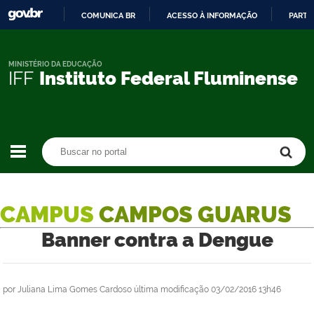
COMUNICA BR
ACESSO À INFORMAÇÃO
PARTI
IR
PARA
O
MINISTÉRIO DA EDUCAÇÃO
IFF
Instituto Federal Fluminense
CONTEÚDO
Buscar no portal
Buscar no portal
CAMPUS
CAMPOS GUARUS
Banner contra a Dengue
por
Juliana Lima Gomes Cardoso
última modificação
03/02/2016 13h46