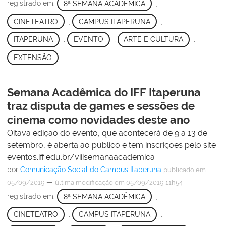
registrado em:
8ª SEMANA ACADÊMICA
,
CINETEATRO
,
CAMPUS ITAPERUNA
,
ITAPERUNA
,
EVENTO
,
ARTE E CULTURA
,
EXTENSÃO
Semana Acadêmica do IFF Itaperuna
traz disputa de games e sessões de
cinema como novidades deste ano
Oitava edição do evento, que acontecerá de 9 a 13 de
setembro, é aberta ao público e tem inscrições pelo site
eventos.iff.edu.br/viiisemanaacademica
por
Comunicação Social do Campus Itaperuna
publicado
em
—
05/09/2019
última modificação
em 05/09/2019 11h54
registrado em:
8ª SEMANA ACADÊMICA
,
CINETEATRO
,
CAMPUS ITAPERUNA
,