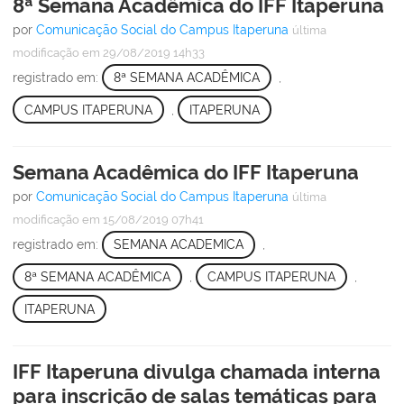
8ª Semana Acadêmica do IFF Itaperuna
por
Comunicação Social do Campus Itaperuna
última
modificação
em 29/08/2019 14h33
registrado em:
8ª SEMANA ACADÊMICA
,
CAMPUS ITAPERUNA
,
ITAPERUNA
Semana Acadêmica do IFF Itaperuna
por
Comunicação Social do Campus Itaperuna
última
modificação
em 15/08/2019 07h41
registrado em:
SEMANA ACADEMICA
,
8ª SEMANA ACADÊMICA
,
CAMPUS ITAPERUNA
,
ITAPERUNA
IFF Itaperuna divulga chamada interna
para inscrição de salas temáticas para