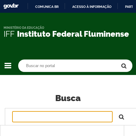
COMUNICA BR
ACESSO À INFORMAÇÃO
PARTI
IR
PARA
O
MINISTÉRIO DA EDUCAÇÃO
IFF
Instituto Federal Fluminense
CONTEÚDO
Buscar no portal
Buscar no portal
Busca