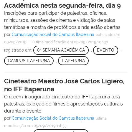
Acadêmica nesta segunda-feira, dia 9
Inscrições para participar de palestras, oficinas,
minicursos, sessões de cinema e visitação de salas
temáticas e mostra de protótipos ainda estão abertas
por
Comunicação Social do Campus Itaperuna
publicado
em
—
09/09/2019
última modificação
em 09/09/2019 10h38
registrado em:
8ª SEMANA ACADÊMICA
,
EVENTO
,
CAMPUS ITAPERUNA
,
ITAPERUNA
Cineteatro Maestro José Carlos Ligiero,
no IFF Itaperuna
O recém-inaugurado cineteatro do IFF Itaperuna terá
palestras, exibição de filmes e apresentações culturais
durante o evento
por
Comunicação Social do Campus Itaperuna
última
modificação
em 05/09/2019 11h53