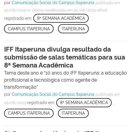
por
Comunicação Social do Campus Itaperuna
publicado
em
—
30/08/2019
última modificação
em 30/08/2019 16h26
registrado em:
8ª SEMANA ACADÊMICA
,
CAMPUS ITAPERUNA
,
ITAPERUNA
IFF Itaperuna divulga resultado da
submissão de salas temáticas para sua
8ª Semana Acadêmica
Tema deste ano é “10 anos do IFF Itaperuna: a educação
profissional e tecnológica como agente de
transformação”
por
Comunicação Social do Campus Itaperuna
publicado
em
registrado em:
8ª SEMANA ACADÊMICA
,
29/08/2019
CAMPUS ITAPERUNA
,
ITAPERUNA