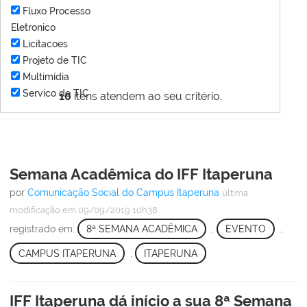
Fluxo Processo
Eletronico
Licitacoes
Projeto de TIC
Multimídia
Servico de TIC
10
itens atendem ao seu critério.
Semana Acadêmica do IFF Itaperuna
por
Comunicação Social do Campus Itaperuna
última
modificação
em 09/09/2019 10h38
registrado em:
8ª SEMANA ACADÊMICA
,
EVENTO
,
CAMPUS ITAPERUNA
,
ITAPERUNA
IFF Itaperuna dá início a sua 8ª Semana