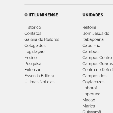
O IFFLUMINENSE
UNIDADES
Histórico
Reitoria
Contatos
Bom Jesus do
Galeria de Reitores
Itabapoana
Colegiados
Cabo Frio
Legislação
Cambuci
Ensino
Campos Centro
Pesquisa
Campos Guarus
Extensão
Centro de Refer
Essentia Editora
Campos dos
Últimas Notícias
Goytacazes
Itaboraí
Itaperuna
Macaé
Maricá
Quissamã