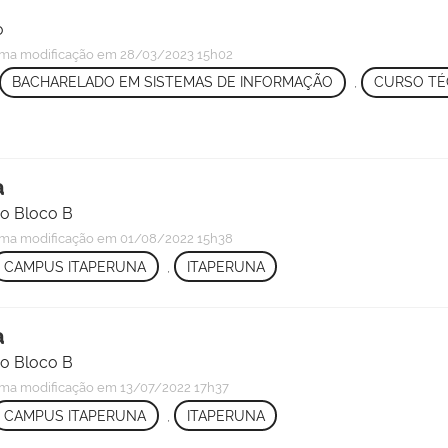
o
ima modificação
em 28/03/2023 15h02
BACHARELADO EM SISTEMAS DE INFORMAÇÃO
,
CURSO TÉ
a
do Bloco B
ima modificação
em 01/08/2022 15h38
CAMPUS ITAPERUNA
,
ITAPERUNA
a
do Bloco B
ima modificação
em 13/07/2022 17h37
CAMPUS ITAPERUNA
,
ITAPERUNA