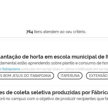
764
itens atendem ao seu critério.
lantação de horta em escola municipal de 
ndamental estão aprendendo sobre plantio e consumo de hort
o Itabapoana
—
publicado
em 04/09/2024
última modificação
em 04/09
S BOM JESUS DO ITABAPOANA
,
ITAPERUNA
,
EXTENSÃO
s de coleta seletiva produzidas por Fábric
ril no campus com o objetivo de produzir recipientes que f