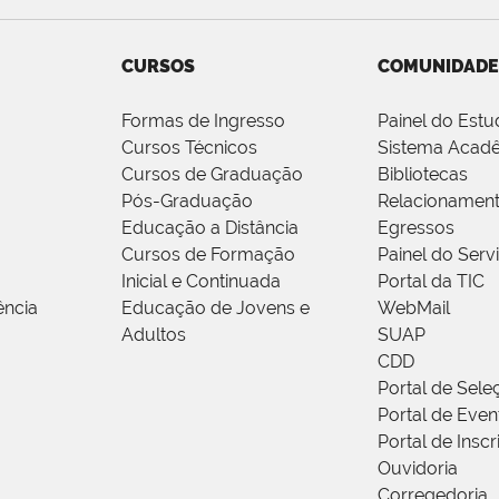
CURSOS
COMUNIDADE
Formas de Ingresso
Painel do Estu
Cursos Técnicos
Sistema Acad
Cursos de Graduação
Bibliotecas
Pós-Graduação
Relacionamen
Educação a Distância
Egressos
Cursos de Formação
Painel do Serv
Inicial e Continuada
Portal da TIC
ência
Educação de Jovens e
WebMail
Adultos
SUAP
CDD
Portal de Sele
Portal de Even
Portal de Insc
Ouvidoria
Corregedoria