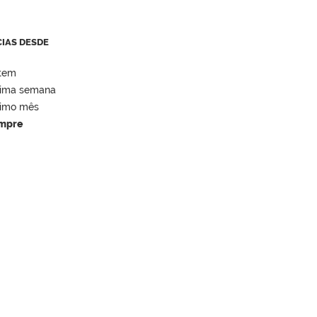
CIAS DESDE
tem
tima semana
timo mês
mpre