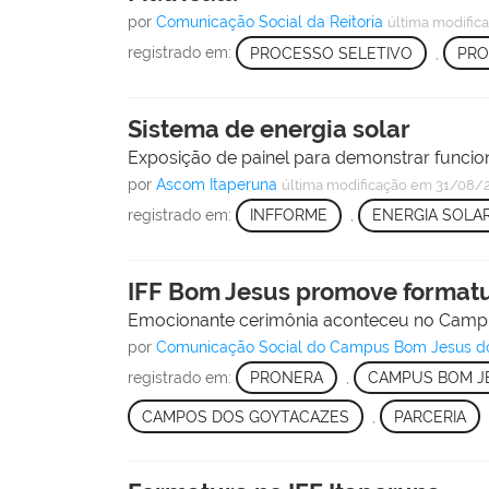
por
Comunicação Social da Reitoria
última modific
registrado em:
PROCESSO SELETIVO
,
PRO
Sistema de energia solar
Exposição de painel para demonstrar funci
por
Ascom Itaperuna
última modificação
em 31/08/2
registrado em:
INFFORME
,
ENERGIA SOLA
IFF Bom Jesus promove formatu
Emocionante cerimônia aconteceu no Campu
por
Comunicação Social do Campus Bom Jesus d
registrado em:
PRONERA
,
CAMPUS BOM J
CAMPOS DOS GOYTACAZES
,
PARCERIA