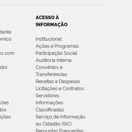
ACESSO À
INFORMAÇÃO
dante
êmico
Institucional
Ações e Programas
to com
Participação Social
Auditoria Interna
idor
Convênios e
Transferências
Receitas e Despesas
Licitações e Contratos
Servidores
ções
Informações
tos
Classificadas
rições
Serviço de Informação
ao Cidadão (SIC)
Perguntas Frequentes