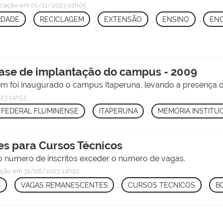
icação
em 01/11/2023 01h05
IDADE
,
RECICLAGEM
,
EXTENSÃO
,
ENSINO
,
ENG
 fase de implantação do campus - 2009
 foi inaugurado o campus Itaperuna, levando a presença do
23 14h53
 FEDERAL FLUMINENSE
,
ITAPERUNA
,
MEMÓRIA INSTITU
es para Cursos Técnicos
do número de inscritos exceder o número de vagas.
ação
em 31/08/2023 12h50
8
,
VAGAS REMANESCENTES
,
CURSOS TÉCNICOS
,
B