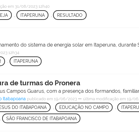
ação
em 31/08/2023 12h40
EJA
,
ITAPERUNA
,
RESULTADO
onamento do sistema de energia solar em Itaperuna, durant
023 12h34
R
,
ITAPERUNA
ra de turmas do Pronera
s Campos Guarus, com a presença dos formandos, familiare
o Itabapoana
—
publicado
em 19/06/2023
última modificação
em 19/06
ESUS DO ITABAPOANA
,
EDUCAÇÃO NO CAMPO
,
ITAPER
,
SÃO FRANCISCO DE ITABAPOANA