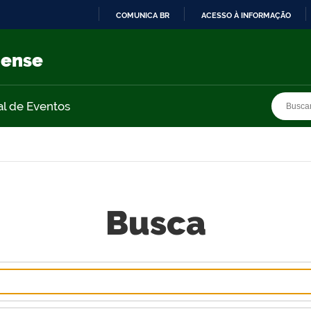
COMUNICA BR
ACESSO À INFORMAÇÃO
IR
PARA
nense
O
CONTEÚDO
Busca
Busca
al de Eventos
Busca