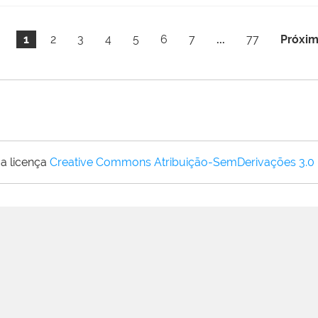
1
2
3
4
5
6
7
...
77
Próxim
a licença
Creative Commons Atribuição-SemDerivações 3.0