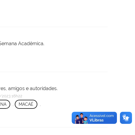
e Semana Acadêmica.
s, amigos e autoridades.
/2023 16h22
UNA
,
MACAÉ
,