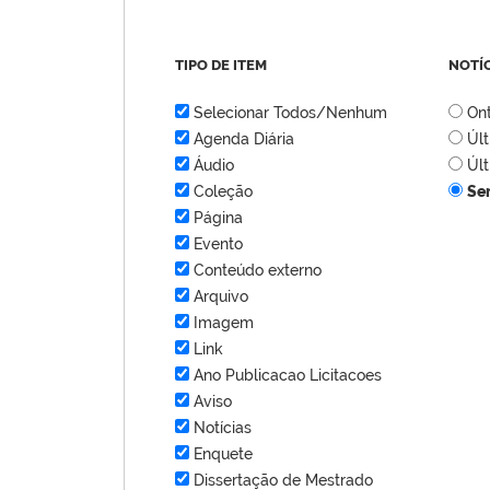
TIPO DE ITEM
NOTÍ
Selecionar Todos/Nenhum
On
Agenda Diária
Úl
Áudio
Úl
Coleção
Se
Página
Evento
Conteúdo externo
Arquivo
Imagem
Link
Ano Publicacao Licitacoes
Aviso
Notícias
Enquete
Dissertação de Mestrado