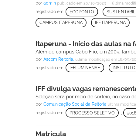
por
admin
—
publicado
em 26/10/2023
última modif
registrado em:
ECOPONTO
,
SUSTENTABIL
CAMPUS ITAPERUNA
,
IFF ITAPERUNA
Itaperuna - Início das aulas na
Além do campus Cabo Frio, em 2009, também
por
Ascom Reitoria.
última modificação
em 18/09/20
registrado em:
IFFLUMINENSE
,
INSTITUTO
IFF divulga vagas remanescent
Seleção será por meio de sorteio, no caso 
por
Comunicação Social da Reitoria
última modific
registrado em:
PROCESSO SELETIVO
,
201
Matrícula