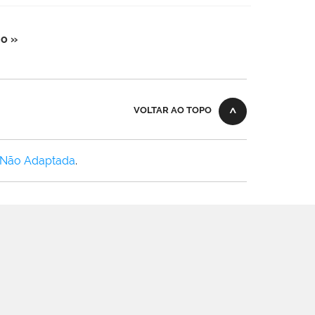
o »
VOLTAR AO TOPO
 Não Adaptada
.