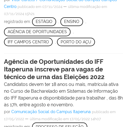
Centro
—
publicado
em 07/11/2024
última modificação
em
07/11/2024 15h21
registrado em:
ESTÁGIO
,
ENSINO
,
AGÊNCIA DE OPORTUNIDADES
,
IFF CAMPOS CENTRO
,
PORTO DO AÇU
Agência de Oportunidades do IFF
Itaperuna inscreve para vagas de
técnico de urna das Eleições 2022
Candidatos devem ter 18 anos ou mais, matrícula ativa
no Curso de Bacharelado em Sistemas de Informação
do IFF Itaperuna e disponibilidade para trabalhar , das 8h
às 17h, entre agosto e novembro.
por
Comunicação Social do Campus Itaperuna
publicado
em
—
17/05/2022
última modificação
em 17/05/2022 14h07
registrado em:
PROCESSO DE SELEÇÃO
,