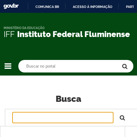
COMUNICA BR
ACESSO À INFORMAÇÃO
PARTI
IR
PARA
O
MINISTÉRIO DA EDUCAÇÃO
IFF
Instituto Federal Fluminense
CONTEÚDO
Buscar no portal
Buscar no portal
Busca