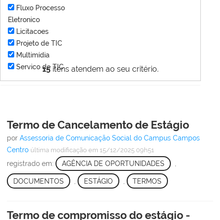
Fluxo Processo
Eletronico
Licitacoes
Projeto de TIC
Multimídia
Servico de TIC
15
itens atendem ao seu critério.
Termo de Cancelamento de Estágio
por
Assessoria de Comunicação Social do Campus Campos
Centro
última modificação
em 15/12/2025 09h51
registrado em:
AGÊNCIA DE OPORTUNIDADES
,
DOCUMENTOS
,
ESTÁGIO
,
TERMOS
Termo de compromisso do estágio -