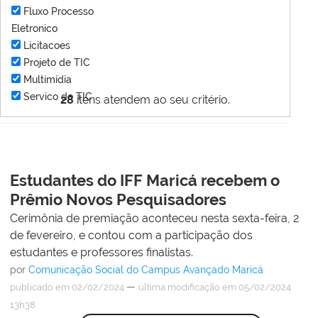
Fluxo Processo
Eletronico
Licitacoes
Projeto de TIC
Multimídia
Servico de TIC
28
itens atendem ao seu critério.
Estudantes do IFF Maricá recebem o
Prêmio Novos Pesquisadores
Cerimônia de premiação aconteceu nesta sexta-feira, 2
de fevereiro, e contou com a participação dos
estudantes e professores finalistas.
por
Comunicação Social do Campus Avançado Maricá
—
publicado
em 02/02/2024
última modificação
em 05/02/2024
13h38