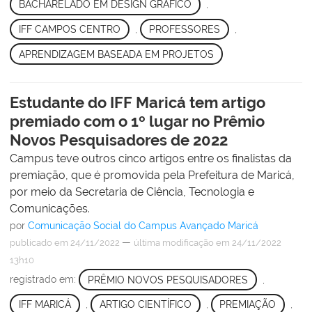
BACHARELADO EM DESIGN GRÁFICO
,
IFF CAMPOS CENTRO
,
PROFESSORES
,
APRENDIZAGEM BASEADA EM PROJETOS
Estudante do IFF Maricá tem artigo
premiado com o 1º lugar no Prêmio
Novos Pesquisadores de 2022
Campus teve outros cinco artigos entre os finalistas da
premiação, que é promovida pela Prefeitura de Maricá,
por meio da Secretaria de Ciência, Tecnologia e
Comunicações.
por
Comunicação Social do Campus Avançado Maricá
—
publicado
em 24/11/2022
última modificação
em 24/11/2022
13h10
registrado em:
PRÊMIO NOVOS PESQUISADORES
,
IFF MARICÁ
,
ARTIGO CIENTÍFICO
,
PREMIAÇÃO
,