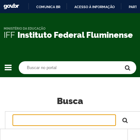
COMUNICA BR
ACESSO À INFORMAÇÃO
PARTI
IR
PARA
O
MINISTÉRIO DA EDUCAÇÃO
IFF
Instituto Federal Fluminense
CONTEÚDO
Buscar no portal
Buscar no portal
Busca