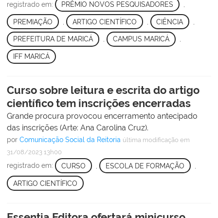
registrado em:
PRÊMIO NOVOS PESQUISADORES
,
PREMIAÇÃO
,
ARTIGO CIENTÍFICO
,
CIÊNCIA
,
PREFEITURA DE MARICÁ
,
CAMPUS MARICÁ
,
IFF MARICÁ
Curso sobre leitura e escrita do artigo
científico tem inscrições encerradas
Grande procura provocou encerramento antecipado
das inscrições (Arte: Ana Carolina Cruz).
por
Comunicação Social da Reitoria
última modificação
em
31/08/2023 13h00
registrado em:
CURSO
,
ESCOLA DE FORMAÇÃO
,
ARTIGO CIENTÍFICO
Essentia Editora ofertará minicurso