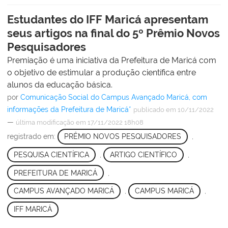
Estudantes do IFF Maricá apresentam
seus artigos na final do 5º Prêmio Novos
Pesquisadores
Premiação é uma iniciativa da Prefeitura de Maricá com
o objetivo de estimular a produção científica entre
alunos da educação básica.
por
Comunicação Social do Campus Avançado Maricá, com
informações da Prefeitura de Maricá*
publicado
em 10/11/2022
—
última modificação
em 17/11/2022 18h08
registrado em:
PRÊMIO NOVOS PESQUISADORES
,
PESQUISA CIENTÍFICA
,
ARTIGO CIENTÍFICO
,
PREFEITURA DE MARICÁ
,
CAMPUS AVANÇADO MARICÁ
,
CAMPUS MARICÁ
,
IFF MARICÁ