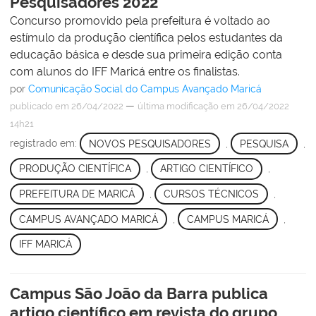
Pesquisadores 2022
Concurso promovido pela prefeitura é voltado ao
estímulo da produção científica pelos estudantes da
educação básica e desde sua primeira edição conta
com alunos do IFF Maricá entre os finalistas.
por
Comunicação Social do Campus Avançado Maricá
—
publicado
em 26/04/2022
última modificação
em 26/04/2022
14h21
registrado em:
NOVOS PESQUISADORES
,
PESQUISA
,
PRODUÇÃO CIENTÍFICA
,
ARTIGO CIENTÍFICO
,
PREFEITURA DE MARICÁ
,
CURSOS TÉCNICOS
,
CAMPUS AVANÇADO MARICÁ
,
CAMPUS MARICÁ
,
IFF MARICÁ
Campus São João da Barra publica
artigo científico em revista do grupo