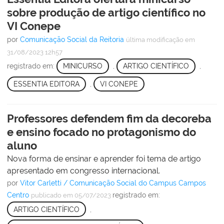
sobre produção de artigo científico no
VI Conepe
por
Comunicação Social da Reitoria
última modificação
em
31/08/2023 12h57
registrado em:
MINICURSO
,
ARTIGO CIENTÍFICO
,
ESSENTIA EDITORA
,
VI CONEPE
Professores defendem fim da decoreba
e ensino focado no protagonismo do
aluno
Nova forma de ensinar e aprender foi tema de artigo
apresentado em congresso internacional.
por
Vitor Carletti / Comunicação Social do Campus Campos
Centro
registrado em:
publicado
em 05/07/2023
ARTIGO CIENTÍFICO
,