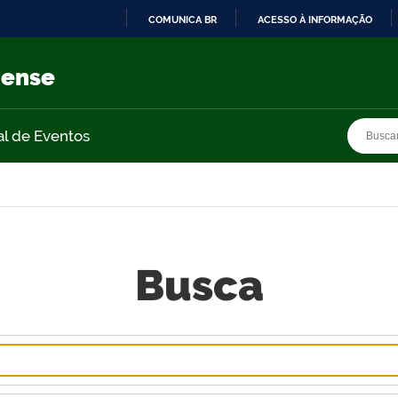
COMUNICA BR
ACESSO À INFORMAÇÃO
IR
PARA
nense
O
CONTEÚDO
Busca
Busca
al de Eventos
Busca