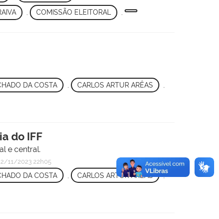
RAIVA
,
COMISSÃO ELEITORAL
,
CHADO DA COSTA
,
CARLOS ARTUR ARÊAS
,
ia do IFF
 e central.
2/11/2023 22h05
CHADO DA COSTA
,
CARLOS ARTUR ARÊAS
,