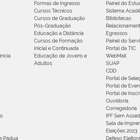
Formas de Ingresso
Painel do Estu
Cursos Técnicos
Sistema Acad
Cursos de Graduação
Bibliotecas
Pós-Graduação
Relacionamen
Educação a Distância
Egressos
Cursos de Formação
Painel do Serv
Inicial e Continuada
Portal da TIC
ência
Educação de Jovens e
WebMail
Adultos
SUAP
CDD
Portal de Sele
Portal de Even
Portal de Insc
Ouvidoria
Corregedoria
ão
IFF Sem Asséd
Sala de Impren
Eleições 2023
de Pádua
Defeso Eleitor