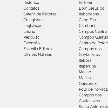
Histórico
Reitoria
Contatos
Bom Jesus do
Galeria de Reitores
Itabapoana
Colegiados
Cabo Frio
Legislação
Cambuci
Ensino
Campos Centro
Pesquisa
Campos Guarus
Extensão
Centro de Refer
Essentia Editora
Campos dos
Últimas Notícias
Goytacazes
Itaboraí
Itaperuna
Macaé
Maricá
Quissamã
Polo de Inovaç
Campos dos
Goytacazes
Santo Antônio 