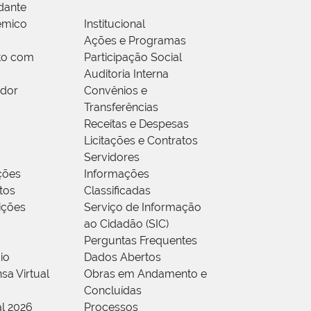
dante
êmico
Institucional
Ações e Programas
to com
Participação Social
Auditoria Interna
idor
Convênios e
Transferências
Receitas e Despesas
Licitações e Contratos
Servidores
ções
Informações
tos
Classificadas
rições
Serviço de Informação
ao Cidadão (SIC)
Perguntas Frequentes
io
Dados Abertos
sa Virtual
Obras em Andamento e
Concluídas
al 2026
Processos