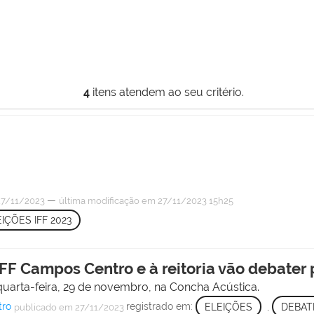
4
itens atendem ao seu critério.
—
7/11/2023
última modificação
em 27/11/2023 15h25
IÇÕES IFF 2023
IFF Campos Centro e à reitoria vão debater
quarta-feira, 29 de novembro, na Concha Acústica.
tro
registrado em:
ELEIÇÕES
,
DEBAT
publicado
em 27/11/2023