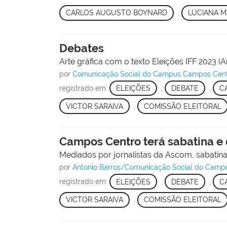
CARLOS AUGUSTO BOYNARD
,
LUCIANA 
Debates
Arte gráfica com o texto Eleições IFF 2023 (A
por
Comunicação Social do Campus Campos Cen
registrado em:
ELEIÇÕES
,
DEBATE
,
C
VICTOR SARAIVA
,
COMISSÃO ELEITORAL
Campos Centro terá sabatina e d
Mediados por jornalistas da Ascom, sabatina
por
Antonio Barros/Comunicação Social do Cam
registrado em:
ELEIÇÕES
,
DEBATE
,
C
VICTOR SARAIVA
,
COMISSÃO ELEITORAL