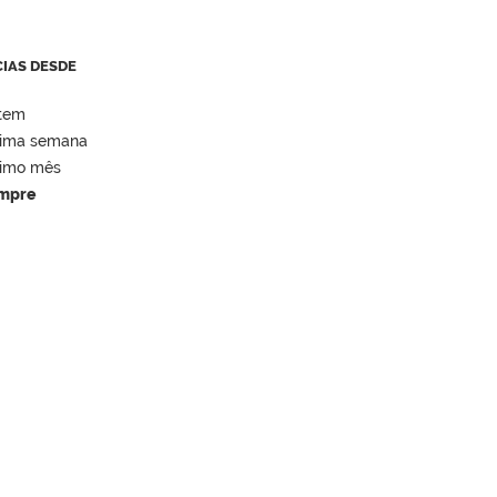
CIAS DESDE
tem
tima semana
timo mês
mpre