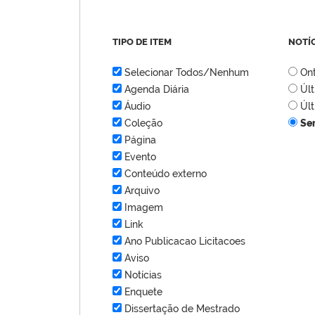
TIPO DE ITEM
NOTÍ
Selecionar Todos/Nenhum
On
Agenda Diária
Úl
Áudio
Úl
Coleção
Se
Página
Evento
Conteúdo externo
Arquivo
Imagem
Link
Ano Publicacao Licitacoes
Aviso
Notícias
Enquete
Dissertação de Mestrado