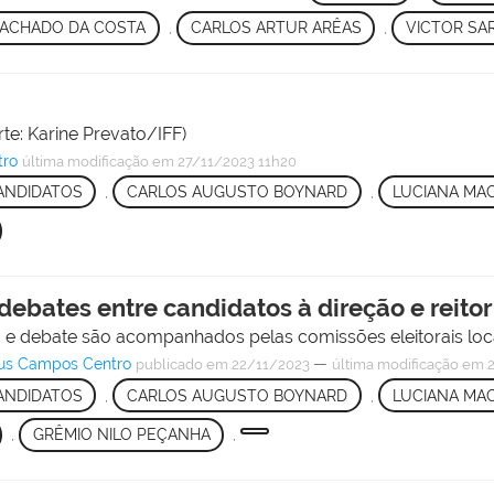
MACHADO DA COSTA
,
CARLOS ARTUR ARÊAS
,
VICTOR SA
rte: Karine Prevato/IFF)
tro
última modificação
em 27/11/2023 11h20
ANDIDATOS
,
CARLOS AUGUSTO BOYNARD
,
LUCIANA MA
ebates entre candidatos à direção e reitor
 e debate são acompanhados pelas comissões eleitorais local
pus Campos Centro
—
publicado
em 22/11/2023
última modificação
em 2
ANDIDATOS
,
CARLOS AUGUSTO BOYNARD
,
LUCIANA MA
,
GRÊMIO NILO PEÇANHA
,