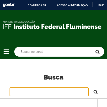
COMUNICA BR
ACESSO À INFORMAÇÃO
PARTI
IR
PARA
O
MINISTÉRIO DA EDUCAÇÃO
IFF
Instituto Federal Fluminense
CONTEÚDO
Buscar no portal
Buscar no portal
Busca