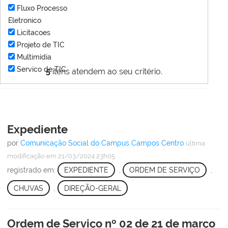
Fluxo Processo
Eletronico
Licitacoes
Projeto de TIC
Multimídia
Servico de TIC
5
itens atendem ao seu critério.
Expediente
por
Comunicação Social do Campus Campos Centro
última
modificação
em 21/03/2024 23h05
registrado em:
EXPEDIENTE
,
ORDEM DE SERVIÇO
,
CHUVAS
,
DIREÇÃO-GERAL
Ordem de Serviço nº 02 de 21 de março