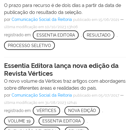
O prazo para recurso é de dois dias a partir da data de
publicação do resultado da seleção.
por
Comunicação Social da Reitoria
—
publicado
em 15/06/2021
última modificação
em 10/10/2023 13h06
registrado em:
ESSENTIA EDITORA
,
RESULTADO
,
PROCESSO SELETIVO
Essentia Editora lança nova edição da
Revista Vértices
O novo volume da Vértices traz artigos com abordagens
sobre diferentes áreas e realidades do país.
por
Comunicação Social da Reitoria
—
publicado
em 05/07/2017
última modificação
em 31/08/2023 12h41
registrado em:
VÉRTICES
,
NOVA EDIÇÃO
,
VOLUME 19
,
ESSENTIA EDITORA
,