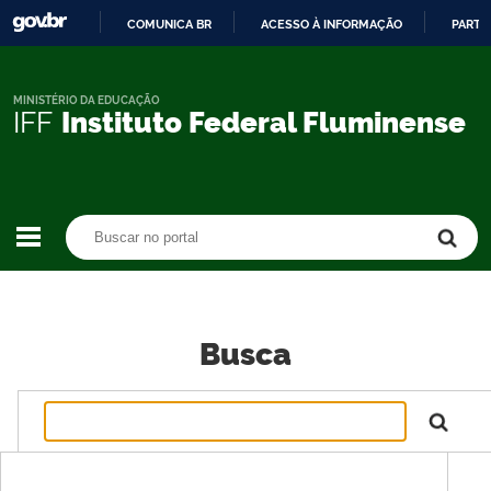
COMUNICA BR
ACESSO À INFORMAÇÃO
PARTI
IR
PARA
O
MINISTÉRIO DA EDUCAÇÃO
IFF
Instituto Federal Fluminense
CONTEÚDO
Buscar no portal
Buscar no portal
Busca