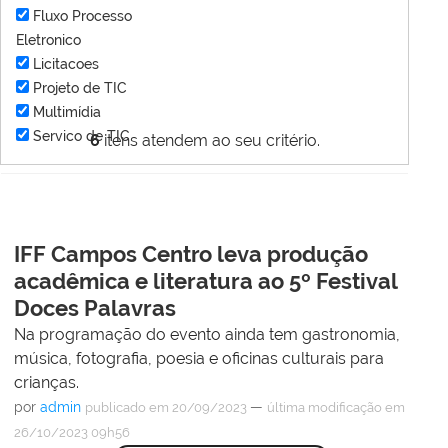
Fluxo Processo
Eletronico
Licitacoes
Projeto de TIC
Multimídia
Servico de TIC
6
itens atendem ao seu critério.
IFF Campos Centro leva produção
acadêmica e literatura ao 5º Festival
Doces Palavras
Na programação do evento ainda tem gastronomia,
música, fotografia, poesia e oficinas culturais para
crianças.
por
admin
—
publicado
em 20/09/2023
última modificação
em
26/10/2023 09h56