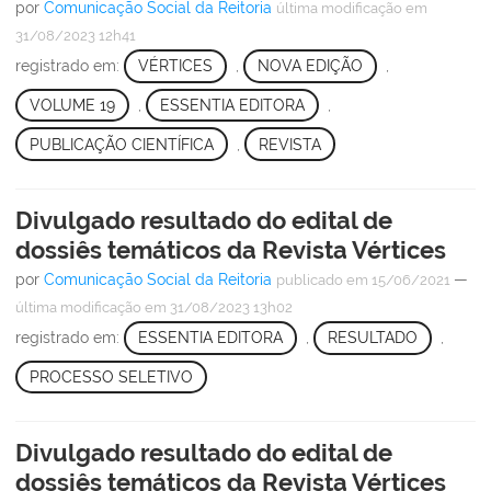
por
Comunicação Social da Reitoria
última modificação
em
31/08/2023 12h41
registrado em:
VÉRTICES
,
NOVA EDIÇÃO
,
VOLUME 19
,
ESSENTIA EDITORA
,
PUBLICAÇÃO CIENTÍFICA
,
REVISTA
Divulgado resultado do edital de
dossiês temáticos da Revista Vértices
por
Comunicação Social da Reitoria
—
publicado
em 15/06/2021
última modificação
em 31/08/2023 13h02
registrado em:
ESSENTIA EDITORA
,
RESULTADO
,
PROCESSO SELETIVO
Divulgado resultado do edital de
dossiês temáticos da Revista Vértices