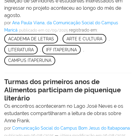
Seleção de servidores e estudantes interessados em
ingressar no projeto aconteceu ao longo do mês de
agosto.
por
Ana Paula Viana, da Comunicação Social do Campus
Maricá
registrado em:
publicado
em 02/09/2025
ACADEMIA DE LETRAS
,
ARTE E CULTURA
,
LITERATURA
,
IFF ITAPERUNA
,
CAMPUS ITAPERUNA
Turmas dos primeiros anos de
Alimentos participam de piquenique
literário
Os encontros aconteceram no Lago José Neves e os
estudantes compartilharam a leitura de obras sobre
Anne Frank.
por
Comunicação Social do Campus Bom Jesus do Itabapoana
—
publicado
em 06/08/2025
última modificação
em 06/08/2025