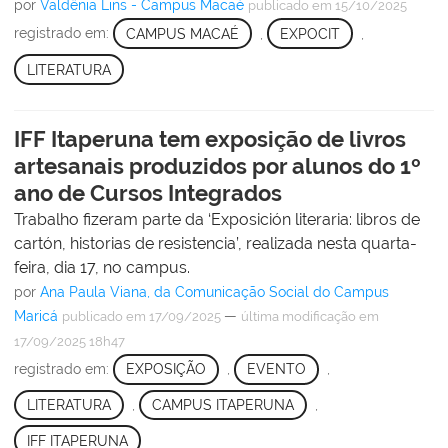
por
Valdênia Lins - Campus Macaé
publicado
em 15/10/2025
registrado em:
CAMPUS MACAÉ
,
EXPOCIT
,
LITERATURA
IFF Itaperuna tem exposição de livros
artesanais produzidos por alunos do 1º
ano de Cursos Integrados
Trabalho fizeram parte da ‘Exposición literaria: libros de
cartón, historias de resistencia’, realizada nesta quarta-
feira, dia 17, no campus.
por
Ana Paula Viana, da Comunicação Social do Campus
Maricá
—
publicado
em 17/09/2025
última modificação
em
17/09/2025 18h47
registrado em:
EXPOSIÇÃO
,
EVENTO
,
LITERATURA
,
CAMPUS ITAPERUNA
,
IFF ITAPERUNA