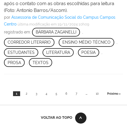
após o contato com as obras escolhidas para leitura
(Foto: Antonio Barros/Ascom).
por
Assessoria de Comunicação Social do Campus Campos
Centro
última modificação
em 19/11/2024 10h09
registrado em:
BÁRBARA ZAGANELLI
,
CORREDOR LITERÁRIO
,
ENSINO MÉDIO TÉCNICO
,
ESTUDANTES
,
LITERATURA
,
POESIA
,
PROSA
,
TEXTOS
1
2
3
4
5
6
7
...
10
Próximo »
VOLTAR AO TOPO