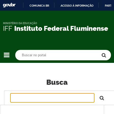
COMUNICA BR
ACESSO À INFORMAÇÃO
PARTI
IR
PARA
O
MINISTÉRIO DA EDUCAÇÃO
IFF
Instituto Federal Fluminense
CONTEÚDO
Buscar no portal
Buscar no portal
Busca