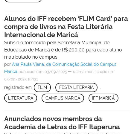
Alunos do IFF recebem ‘FLIM Card’ para
compra de livros na Festa Literária
Internacional de Maricá
Subsídio fornecido pela Secretaria Municipal de
Educação de Maricá é de R$ 200,00 para cada aluno
matriculado no campus.
por
Ana Paula Viana, da Comunicação Social do Campus
Maricá
—
publicado
em 03/09/2025
última modificação
em
03/09/2025 19h31
registrado em:
FLIM
,
FESTA LITERÁRIA
,
LITERATURA
,
CAMPUS MARICÁ
,
IFF MARICÁ
Anunciados novos membros da
Academia de Letras do IFF Itaperuna