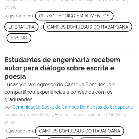
09h46
registrado em:
CURSO TÉCNICO EM ALIMENTOS
,
LITERATURA
,
CAMPUS BOM JESUS DO ITABAPOANA
,
ENSINO
Estudantes de engenharia recebem
autor para diálogo sobre escrita e
poesia
Lucas Vieira é egresso do Campus Bom Jesus e
compartilhou experiências e conselhos com os
graduandos.
por
Comunicação Social do Campus Bom Jesus do Itabapoana
—
publicado
em 17/06/2025
última modificação
em 17/06/2025
15h30
registrado em:
CAMPUS BOM JESUS DO ITABAPOANA
,