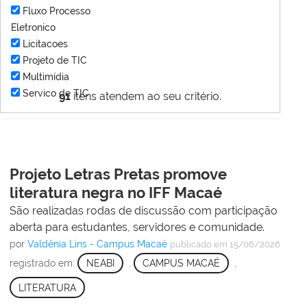
Fluxo Processo
Eletronico
Licitacoes
Projeto de TIC
Multimídia
Servico de TIC
91
itens atendem ao seu critério.
Projeto Letras Pretas promove
literatura negra no IFF Macaé
São realizadas rodas de discussão com participação
aberta para estudantes, servidores e comunidade.
por
Valdênia Lins - Campus Macaé
publicado
em 15/06/2026
registrado em:
NEABI
,
CAMPUS MACAÉ
,
LITERATURA