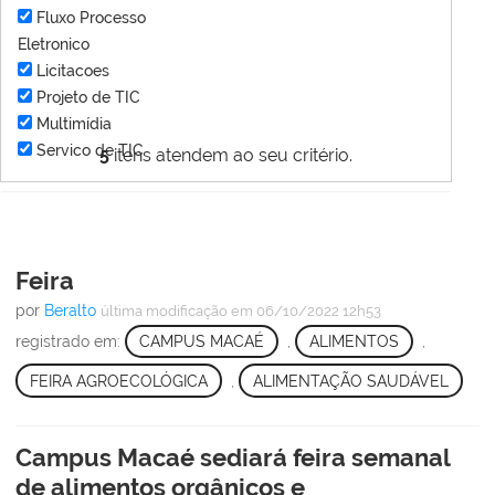
Fluxo Processo
Eletronico
Licitacoes
Projeto de TIC
Multimídia
Servico de TIC
5
itens atendem ao seu critério.
Feira
por
Beralto
última modificação
em 06/10/2022 12h53
registrado em:
CAMPUS MACAÉ
,
ALIMENTOS
,
FEIRA AGROECOLÓGICA
,
ALIMENTAÇÃO SAUDÁVEL
Campus Macaé sediará feira semanal
de alimentos orgânicos e