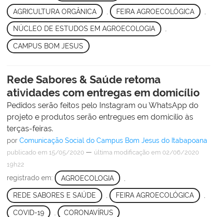
AGRICULTURA ORGÂNICA
,
FEIRA AGROECOLÓGICA
,
NÚCLEO DE ESTUDOS EM AGROECOLOGIA
,
CAMPUS BOM JESUS
Rede Sabores & Saúde retoma
atividades com entregas em domicílio
Pedidos serão feitos pelo Instagram ou WhatsApp do
projeto e produtos serão entregues em domicílio às
terças-feiras.
por
Comunicação Social do Campus Bom Jesus do Itabapoana
—
publicado
em 15/05/2020
última modificação
em 02/06/2020
19h22
registrado em:
AGROECOLOGIA
,
REDE SABORES E SAÚDE
,
FEIRA AGROECOLÓGICA
,
COVID-19
,
CORONAVÍRUS