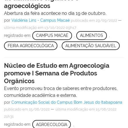
agroecológicos
Abertura da feira acontece no dia 19 de outubro.
por
Valdênia Lins - Campus Macaé
—
publicado
em 29/09/2022
última modificação
em 13/10/2022 09h17
registrado em:
CAMPUS MACAÉ
,
ALIMENTOS
,
FEIRA AGROECOLÓGICA
,
ALIMENTAÇÃO SAUDÁVEL
Núcleo de Estudo em Agroecologia
promove I Semana de Produtos
Orgânicos
Evento promoveu troca de saberes entre produtores,
comunidade acadêmica e externa.
por
Comunicação Social do Campus Bom Jesus do Itabapoana
—
publicado
em 15/06/2022
última modificação
em 15/06/2022
21h31
registrado em:
AGROECOLOGIA
,