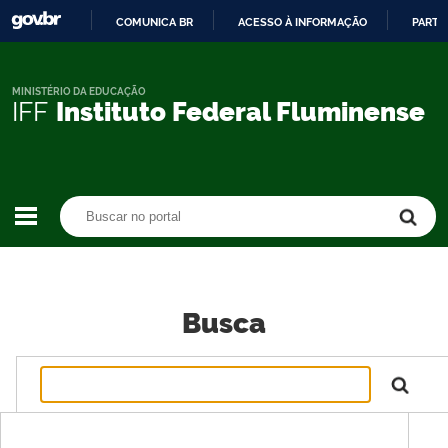
COMUNICA BR
ACESSO À INFORMAÇÃO
PARTI
IR
PARA
O
MINISTÉRIO DA EDUCAÇÃO
IFF
Instituto Federal Fluminense
CONTEÚDO
Buscar no portal
Buscar no portal
Busca