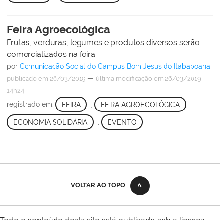
Feira Agroecológica
Frutas, verduras, legumes e produtos diversos serão
comercializados na feira.
por
Comunicação Social do Campus Bom Jesus do Itabapoana
—
publicado
em 26/03/2019
última modificação
em 26/03/2019
14h24
registrado em:
FEIRA
,
FEIRA AGROECOLÓGICA
,
ECONOMIA SOLIDÁRIA
,
EVENTO
VOLTAR AO TOPO