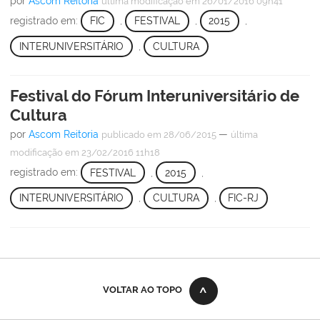
por
Ascom Reitoria
última modificação
em 26/01/2016 09h41
registrado em:
FIC
,
FESTIVAL
,
2015
,
INTERUNIVERSITÁRIO
,
CULTURA
Festival do Fórum Interuniversitário de
Cultura
por
Ascom Reitoria
—
publicado
em 28/06/2015
última
modificação
em 23/02/2016 11h18
registrado em:
FESTIVAL
,
2015
,
INTERUNIVERSITÁRIO
,
CULTURA
,
FIC-RJ
VOLTAR AO TOPO