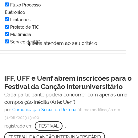
Fluxo Processo
Eletronico
Licitacoes
Projeto de TIC
Multimídia
Servico de TIC
4
itens atendem ao seu critério.
IFF, UFF e Uenf abrem inscrições para o
Festival da Canção Interuniversitário
Cada participante poderá concorrer com apenas uma
composição inédita (Arte: Uenf)
por
Comunicação Social da Reitoria
última modificação
em
31/08/2023 13h00
registrado em:
FESTIVAL
,
FESTIVAL DA CANÇÃO INTERUNIVERSITÁRIO
,