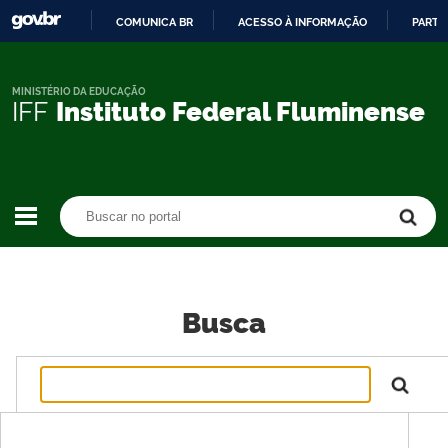
COMUNICA BR
ACESSO À INFORMAÇÃO
PARTI
IR
PARA
O
MINISTÉRIO DA EDUCAÇÃO
IFF
Instituto Federal Fluminense
CONTEÚDO
Buscar no portal
Buscar no portal
Busca