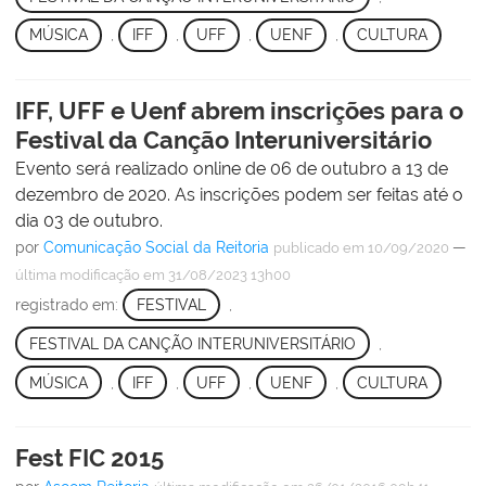
MÚSICA
,
IFF
,
UFF
,
UENF
,
CULTURA
IFF, UFF e Uenf abrem inscrições para o
Festival da Canção Interuniversitário
Evento será realizado online de 06 de outubro a 13 de
dezembro de 2020. As inscrições podem ser feitas até o
dia 03 de outubro.
por
Comunicação Social da Reitoria
—
publicado
em 10/09/2020
última modificação
em 31/08/2023 13h00
registrado em:
FESTIVAL
,
FESTIVAL DA CANÇÃO INTERUNIVERSITÁRIO
,
MÚSICA
,
IFF
,
UFF
,
UENF
,
CULTURA
Fest FIC 2015