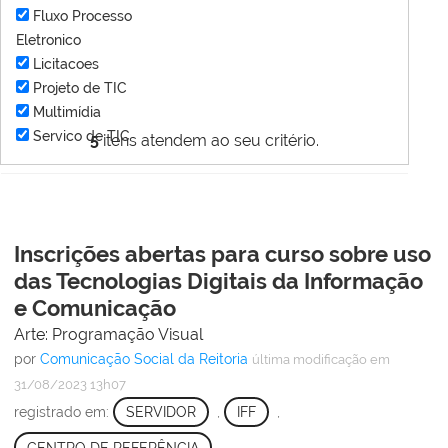
Fluxo Processo
Eletronico
Licitacoes
Projeto de TIC
Multimídia
Servico de TIC
5
itens atendem ao seu critério.
Inscrições abertas para curso sobre uso
das Tecnologias Digitais da Informação
e Comunicação
Arte: Programação Visual
por
Comunicação Social da Reitoria
última modificação
em
31/08/2023 13h07
registrado em:
SERVIDOR
,
IFF
,
CENTRO DE REFERÊNCIA
,