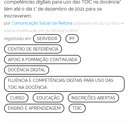
competências digitais para uso das TDIC na docência"
têm até o dia 1° de dezembro de 2021 para se
inscreverem.
por
Comunicação Social da Reitoria
—
publicado
em 24/11/2021
última modificação
em 31/08/2023 13h07
registrado em:
SERVIDOR
,
IFF
,
CENTRO DE REFERÊNCIA
,
APOIO A FORMAÇÃO CONTINUADA
,
DOCÊNCIA DIGITAL
,
FLUÊNCIA E COMPETÊNCIAS DIGITAIS PARA USO DAS
TDIC NA DOCÊNCIA
,
CURSO
,
EDUCAÇÃO
,
INSCRIÇÕES ABERTAS
,
ENSINO E APRENDIZAGEM
,
TDIC