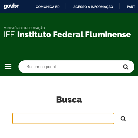
COMUNICA BR
ACESSO À INFORMAÇÃO
PARTI
IR
PARA
O
MINISTÉRIO DA EDUCAÇÃO
IFF
Instituto Federal Fluminense
CONTEÚDO
Buscar no portal
Buscar no portal
Busca