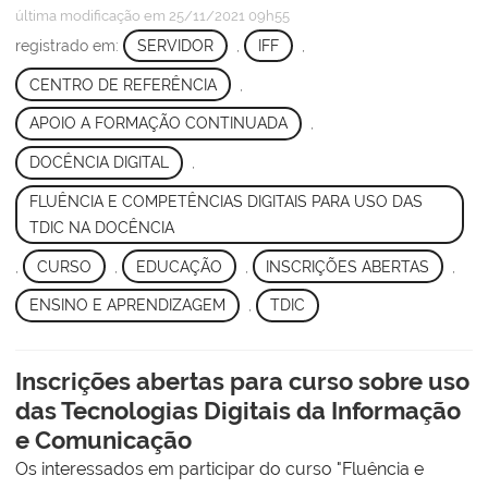
última modificação
em 25/11/2021 09h55
registrado em:
SERVIDOR
,
IFF
,
CENTRO DE REFERÊNCIA
,
APOIO A FORMAÇÃO CONTINUADA
,
DOCÊNCIA DIGITAL
,
FLUÊNCIA E COMPETÊNCIAS DIGITAIS PARA USO DAS
TDIC NA DOCÊNCIA
,
CURSO
,
EDUCAÇÃO
,
INSCRIÇÕES ABERTAS
,
ENSINO E APRENDIZAGEM
,
TDIC
Inscrições abertas para curso sobre uso
das Tecnologias Digitais da Informação
e Comunicação
Os interessados em participar do curso "Fluência e