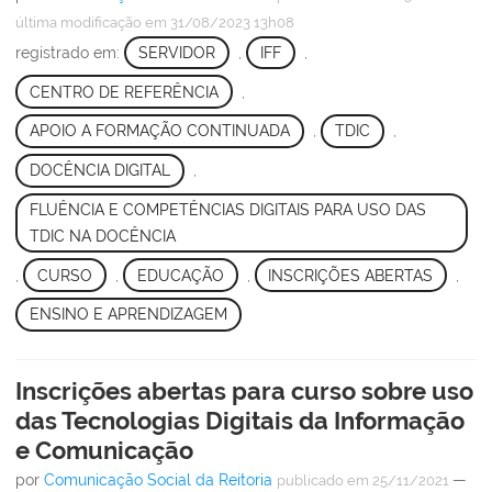
última modificação
em 31/08/2023 13h08
registrado em:
SERVIDOR
,
IFF
,
CENTRO DE REFERÊNCIA
,
APOIO A FORMAÇÃO CONTINUADA
,
TDIC
,
DOCÊNCIA DIGITAL
,
FLUÊNCIA E COMPETÊNCIAS DIGITAIS PARA USO DAS
TDIC NA DOCÊNCIA
,
CURSO
,
EDUCAÇÃO
,
INSCRIÇÕES ABERTAS
,
ENSINO E APRENDIZAGEM
Inscrições abertas para curso sobre uso
das Tecnologias Digitais da Informação
e Comunicação
por
Comunicação Social da Reitoria
—
publicado
em 25/11/2021