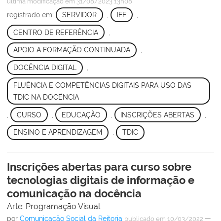
última modificação
em 31/08/2023 13h08
registrado em:
SERVIDOR
,
IFF
,
CENTRO DE REFERÊNCIA
,
APOIO A FORMAÇÃO CONTINUADA
,
DOCÊNCIA DIGITAL
,
FLUÊNCIA E COMPETÊNCIAS DIGITAIS PARA USO DAS
TDIC NA DOCÊNCIA
,
CURSO
,
EDUCAÇÃO
,
INSCRIÇÕES ABERTAS
,
ENSINO E APRENDIZAGEM
,
TDIC
Inscrições abertas para curso sobre
tecnologias digitais de informação e
comunicação na docência
Arte: Programação Visual
por
Comunicação Social da Reitoria
—
publicado
em 10/03/2022