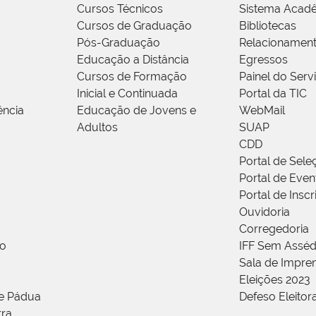
Cursos Técnicos
Sistema Acad
Cursos de Graduação
Bibliotecas
Pós-Graduação
Relacionamen
Educação a Distância
Egressos
Cursos de Formação
Painel do Serv
Inicial e Continuada
Portal da TIC
ência
Educação de Jovens e
WebMail
Adultos
SUAP
CDD
Portal de Sele
Portal de Even
Portal de Insc
Ouvidoria
Corregedoria
ão
IFF Sem Asséd
Sala de Impren
Eleições 2023
de Pádua
Defeso Eleitor
rra