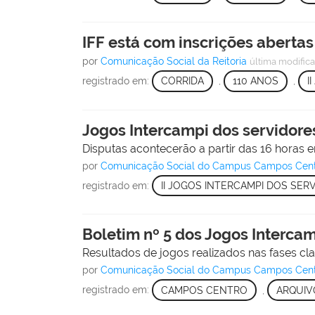
IFF está com inscrições aberta
por
Comunicação Social da Reitoria
última modific
registrado em:
CORRIDA
,
110 ANOS
,
II
Jogos Intercampi dos servidore
Disputas acontecerão a partir das 16 hora
por
Comunicação Social do Campus Campos Cen
registrado em:
II JOGOS INTERCAMPI DOS SERV
Boletim nº 5 dos Jogos Interca
Resultados de jogos realizados nas fases class
por
Comunicação Social do Campus Campos Cen
registrado em:
CAMPOS CENTRO
,
ARQUIV