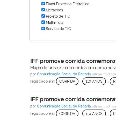
Fluxo Processo Eletronico
Licitacoes
Projeto de TIC
Multimídia
Servico de TIC
IFF promove corrida comemorat
Mapa do percurso da corrida em comemoraç
por
Comunicação Social da Reitoria
última modific
registrado em:
CORRIDA
,
110 ANOS
,
R
IFF promove corrida comemorat
por
Comunicação Social da Reitoria
última modific
registrado em:
CORRIDA
,
110 ANOS
,
R