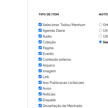
TIPO DE ITEM
NOTÍ
Selecionar Todos/Nenhum
On
Agenda Diária
Úl
Áudio
Úl
Coleção
Se
Página
Evento
Conteúdo externo
Arquivo
Imagem
Link
Ano Publicacao Licitacoes
Aviso
Notícias
Enquete
Dissertação de Mestrado