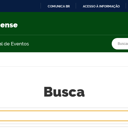
COMUNICA BR
ACESSO À INFORMAÇÃO
IR
PARA
nense
O
CONTEÚDO
Busca
Busca
al de Eventos
Busca