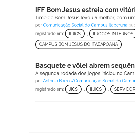
IFF Bom Jesus estreia com vitór
Time de Bom Jesus levou a melhor, com um p
por
Comunicação Social do Campus Itaperuna
pub
registrado em:
II JICS
,
II JOGOS INTERNOS
CAMPUS BOM JESUS DO ITABAPOANA
Basquete e vôlei abrem sequênc
A segunda rodada dos jogos iniciou no Cam
por
Antonio Barros/Comunicação Social do Cam
registrado em:
JICS
,
II JICS
,
SERVIDO