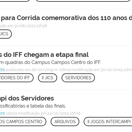
s para Corrida comemorativa dos 110 anos
ação
em 31/08/2023 12h56
 JICS
s do IFF chegam a etapa final
s em quadras do Campus Campos Centro do IFF.
tro
—
publicado
em 28/10/2019
última modificação
em 30/10/2019 12h
IDORES DO IFF
,
II JICS
,
SERVIDORES
mpi dos Servidores
ificatórias e tabela das finais.
tro
última modificação
em 24/10/2019 16h18
OS CAMPOS CENTRO
,
ARQUIVOS
,
II JOGOS INTERCAMPI