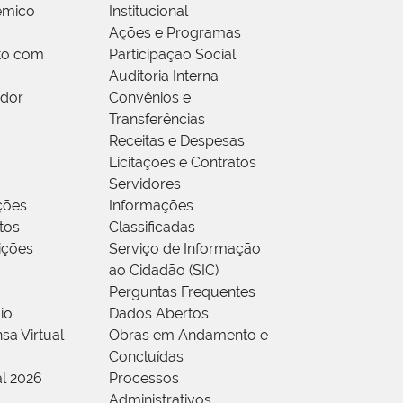
êmico
Institucional
Ações e Programas
to com
Participação Social
Auditoria Interna
idor
Convênios e
Transferências
Receitas e Despesas
Licitações e Contratos
Servidores
ções
Informações
tos
Classificadas
rições
Serviço de Informação
ao Cidadão (SIC)
Perguntas Frequentes
io
Dados Abertos
sa Virtual
Obras em Andamento e
Concluídas
al 2026
Processos
Administrativos