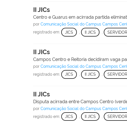
II JICs
Centro e Guarus em acirrada partida eliminat
por
Comunicação Social do Campus Campos Cen
registrado em:
JICS
,
II JICS
,
SERVIDO
II JICs
Campos Centro e Reitoria decidiram vaga par
por
Comunicação Social do Campus Campos Cen
registrado em:
JICS
,
II JICS
,
SERVIDO
II JICs
Disputa acirrada entre Campos Centro (verd
por
Comunicação Social do Campus Campos Cen
registrado em:
JICS
,
II JICS
,
SERVIDO