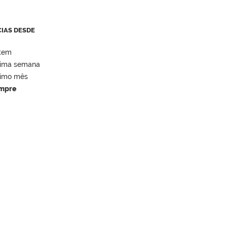
CIAS DESDE
tem
tima semana
timo mês
mpre