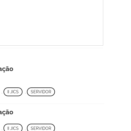
cação
,
II JICS
,
SERVIDOR
cação
,
II JICS
,
SERVIDOR