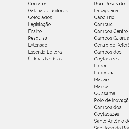
Contatos
Bom Jesus do
Galeria de Reitores
Itabapoana
Colegiados
Cabo Frio
Legislação
Cambuci
Ensino
Campos Centro
Pesquisa
Campos Guarus
Extensão
Centro de Refer
Essentia Editora
Campos dos
Últimas Notícias
Goytacazes
Itaboraí
Itaperuna
Macaé
Maricá
Quissamã
Polo de Inovaç
Campos dos
Goytacazes
Santo Antônio 
São João da Ba