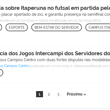
ia sobre Itaperuna no futsal em partida pe
lacar apertado de 2x1, e garantiu presença na semifinal co
—
licado
em 22/10/2019
última modificação
em 22/10/2019 18h01
,
ESPORTE
,
BEM-ESTAR DO SERVIDOR
,
CAMPUS IT
ia dos Jogos Intercampi dos Servidores do
pus Campos Centro com duas fortes disputas nas modalidad
pus Campos Centro
—
publicado
em 17/10/2019
última modificação
em 1
R
1
2
3
Próximo »