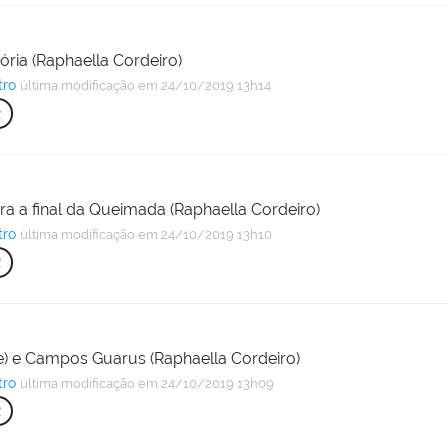
ória (Raphaella Cordeiro)
tro
última modificação
em 24/10/2019 13h14
R
a a final da Queimada (Raphaella Cordeiro)
tro
última modificação
em 24/10/2019 13h10
R
e) e Campos Guarus (Raphaella Cordeiro)
tro
última modificação
em 24/10/2019 13h09
R