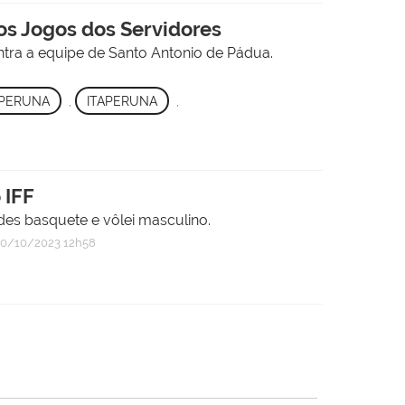
los Jogos dos Servidores
ntra a equipe de Santo Antonio de Pádua.
APERUNA
,
ITAPERUNA
,
 IFF
es basquete e vôlei masculino.
0/10/2023 12h58