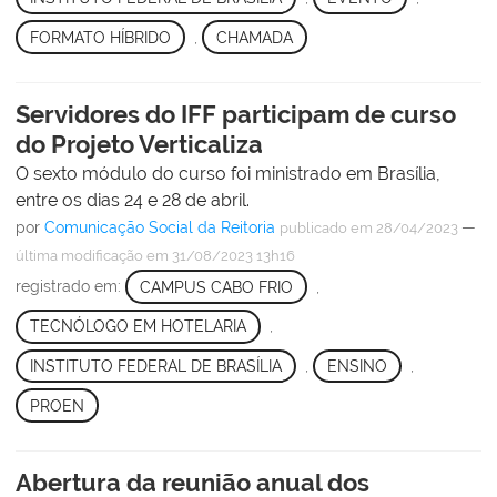
FORMATO HÍBRIDO
,
CHAMADA
Servidores do IFF participam de curso
do Projeto Verticaliza
O sexto módulo do curso foi ministrado em Brasília,
entre os dias 24 e 28 de abril.
por
Comunicação Social da Reitoria
—
publicado
em 28/04/2023
última modificação
em 31/08/2023 13h16
registrado em:
CAMPUS CABO FRIO
,
TECNÓLOGO EM HOTELARIA
,
INSTITUTO FEDERAL DE BRASÍLIA
,
ENSINO
,
PROEN
Abertura da reunião anual dos