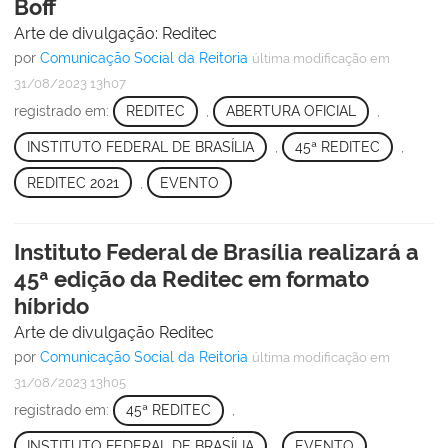
Boff
Arte de divulgação: Reditec
por
Comunicação Social da Reitoria
última modificação
em
31/08/2023 13h07
registrado em:
REDITEC
,
ABERTURA OFICIAL
,
INSTITUTO FEDERAL DE BRASÍLIA
,
45ª REDITEC
,
REDITEC 2021
,
EVENTO
Instituto Federal de Brasília realizará a
45ª edição da Reditec em formato
híbrido
Arte de divulgação Reditec
por
Comunicação Social da Reitoria
última modificação
em
31/08/2023 13h05
registrado em:
45ª REDITEC
,
INSTITUTO FEDERAL DE BRASÍLIA
,
EVENTO
,