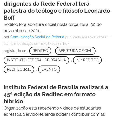
dirigentes da Rede Federal terá
palestra do teólogo e filósofo Leonardo
Boff
Reditec terá abertura oficial nesta terça-feira, 30 de
novembro de 2021.
por
Comunicação Social da Reitoria
—
publicado
em 29/11/2021
última modificação
em 31/08/2023 13h07
registrado em:
REDITEC
,
ABERTURA OFICIAL
,
INSTITUTO FEDERAL DE BRASÍLIA
,
45ª REDITEC
,
REDITEC 2021
,
EVENTO
Instituto Federal de Brasília realizará a
45ª edição da Reditec em formato
híbrido
Organização está recebendo vídeos de estudantes
egressos. Servidores ainda podem contribuir com as