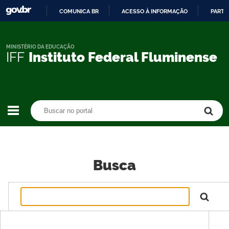
COMUNICA BR
ACESSO À INFORMAÇÃO
PARTI
IR
PARA
O
MINISTÉRIO DA EDUCAÇÃO
IFF
Instituto Federal Fluminense
CONTEÚDO
Buscar no portal
Buscar no portal
Busca