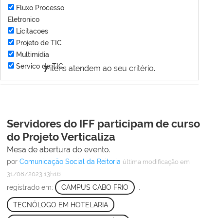
Fluxo Processo
Eletronico
Licitacoes
Projeto de TIC
Multimídia
Servico de TIC
7
itens atendem ao seu critério.
Servidores do IFF participam de curso
do Projeto Verticaliza
Mesa de abertura do evento.
por
Comunicação Social da Reitoria
última modificação
em
31/08/2023 13h16
registrado em:
CAMPUS CABO FRIO
,
TECNÓLOGO EM HOTELARIA
,