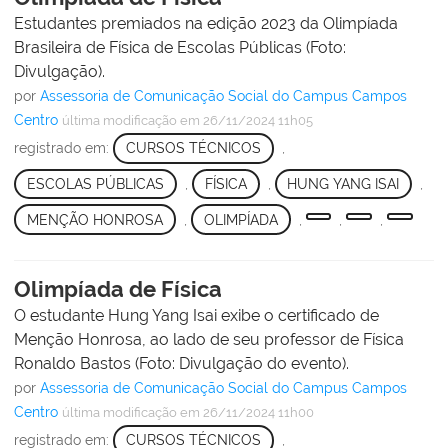
Estudantes premiados na edição 2023 da Olimpíada
Brasileira de Física de Escolas Públicas (Foto:
Divulgação).
por
Assessoria de Comunicação Social do Campus Campos
Centro
última modificação
em 26/11/2024 11h05
registrado em:
CURSOS TÉCNICOS
,
ESCOLAS PÚBLICAS
,
FÍSICA
,
HUNG YANG ISAI
,
MENÇÃO HONROSA
,
OLIMPÍADA
,
,
,
Olimpíada de Física
O estudante Hung Yang Isai exibe o certificado de
Menção Honrosa, ao lado de seu professor de Física
Ronaldo Bastos (Foto: Divulgação do evento).
por
Assessoria de Comunicação Social do Campus Campos
Centro
última modificação
em 26/11/2024 11h00
registrado em:
CURSOS TÉCNICOS
,