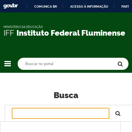
COMUNICA BR
ACESSO À INFORMAÇÃO
PARTI
IR
PARA
O
MINISTÉRIO DA EDUCAÇÃO
IFF
Instituto Federal Fluminense
CONTEÚDO
Buscar no portal
Buscar no portal
Busca