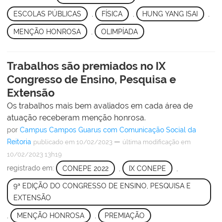
ESCOLAS PÚBLICAS
,
FÍSICA
,
HUNG YANG ISAI
,
MENÇÃO HONROSA
,
OLIMPÍADA
Trabalhos são premiados no IX
Congresso de Ensino, Pesquisa e
Extensão
Os trabalhos mais bem avaliados em cada área de
atuação receberam menção honrosa.
por
Campus Campos Guarus com Comunicação Social da
Reitoria
—
publicado
em 10/02/2023
última modificação
em
10/02/2023 13h19
registrado em:
CONEPE 2022
,
IX CONEPE
,
9ª EDIÇÃO DO CONGRESSO DE ENSINO, PESQUISA E
EXTENSÃO
,
MENÇÃO HONROSA
,
PREMIAÇÃO