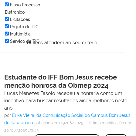
Fluxo Processo
Eletronico
Licitacoes
Projeto de TIC
Multimídia
Servico de TIC
18
itens atendem ao seu critério.
Estudante do IFF Bom Jesus recebe
menção honrosa da Obmep 2024
Lucas Menezes Fasolo recebeu a honraria como um
incentivo para buscar resultados ainda melhores neste
ano.
por
Erika Vieira, da Comunicação Social do Campus Bom Jesus
do Itabapoana
—
publicado
em 19/08/2025
última modificação
em
20/08/2025 15h43