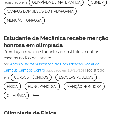
registrado em:
OLIMPÍADA DE MATEMÁTICA
,
OBMEP
,
CAMPUS BOM JESUS DO ITABAPOANA
,
MENÇÃO HONROSA
Estudante de Mecânica recebe menção
honrosa em olimpíada
Premiação reuniu estudantes de Institutos e outras
escolas no Rio de Janeiro.
por
Antonio Barros/Assessoria de Comunicação Social do
Campus Campos Centro
registrado
publicado
em 26/11/2024
em:
CURSOS TÉCNICOS
,
ESCOLAS PÚBLICAS
,
FÍSICA
,
HUNG YANG ISAI
,
MENÇÃO HONROSA
,
OLIMPÍADA
,
Olimpíada de Física