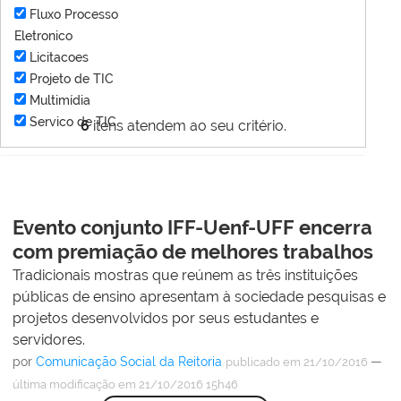
Fluxo Processo
Eletronico
Licitacoes
Projeto de TIC
Multimídia
Servico de TIC
6
itens atendem ao seu critério.
Evento conjunto IFF-Uenf-UFF encerra
com premiação de melhores trabalhos
Tradicionais mostras que reúnem as três instituições
públicas de ensino apresentam à sociedade pesquisas e
projetos desenvolvidos por seus estudantes e
servidores.
por
Comunicação Social da Reitoria
—
publicado
em 21/10/2016
última modificação
em 21/10/2016 15h46