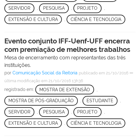
SERVIDOR
,
PESQUISA
,
PROJETO
,
EXTENSÃO E CULTURA
,
CIÊNCIA E TECNOLOGIA
Evento conjunto IFF-Uenf-UFF encerra
com premiação de melhores trabalhos
Mesa de encerramento com representantes das três
instituições.
por
Comunicação Social da Reitoria
—
publicado
em 21/10/2016
última modificação
em 21/10/2016 13h36
registrado em:
MOSTRA DE EXTENSÃO
,
MOSTRA DE PÓS-GRADUAÇÃO
,
ESTUDANTE
,
SERVIDOR
,
PESQUISA
,
PROJETO
,
EXTENSÃO E CULTURA
,
CIÊNCIA E TECNOLOGIA