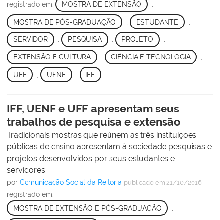
registrado em:
MOSTRA DE EXTENSÃO
,
MOSTRA DE PÓS-GRADUAÇÃO
,
ESTUDANTE
,
SERVIDOR
,
PESQUISA
,
PROJETO
,
EXTENSÃO E CULTURA
,
CIÊNCIA E TECNOLOGIA
,
UFF
,
UENF
,
IFF
IFF, UENF e UFF apresentam seus
trabalhos de pesquisa e extensão
Tradicionais mostras que reúnem as três instituições
públicas de ensino apresentam à sociedade pesquisas e
projetos desenvolvidos por seus estudantes e
servidores.
por
Comunicação Social da Reitoria
publicado
em 21/10/2016
registrado em:
MOSTRA DE EXTENSÃO E PÓS-GRADUAÇÃO
,