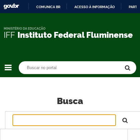
COMUNICA BR
ACESSO À INFORMAÇÃO
PARTI
IR
PARA
O
MINISTÉRIO DA EDUCAÇÃO
IFF
Instituto Federal Fluminense
CONTEÚDO
Buscar no portal
Buscar no portal
Busca