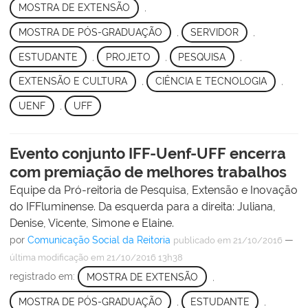
MOSTRA DE EXTENSÃO
,
MOSTRA DE PÓS-GRADUAÇÃO
,
SERVIDOR
,
ESTUDANTE
,
PROJETO
,
PESQUISA
,
EXTENSÃO E CULTURA
,
CIÊNCIA E TECNOLOGIA
,
UENF
,
UFF
Evento conjunto IFF-Uenf-UFF encerra
com premiação de melhores trabalhos
Equipe da Pró-reitoria de Pesquisa, Extensão e Inovação
do IFFluminense. Da esquerda para a direita: Juliana,
Denise, Vicente, Simone e Elaine.
por
Comunicação Social da Reitoria
—
publicado
em 21/10/2016
última modificação
em 21/10/2016 13h38
registrado em:
MOSTRA DE EXTENSÃO
,
MOSTRA DE PÓS-GRADUAÇÃO
,
ESTUDANTE
,