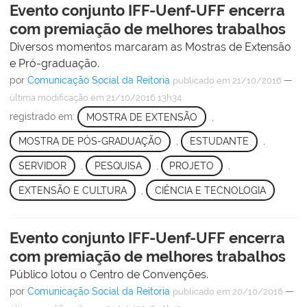
Evento conjunto IFF-Uenf-UFF encerra
com premiação de melhores trabalhos
Diversos momentos marcaram as Mostras de Extensão
e Pró-graduação.
por
Comunicação Social da Reitoria
—
publicado
em 21/10/2016
última modificação
em 21/10/2016 13h34
registrado em:
MOSTRA DE EXTENSÃO
,
MOSTRA DE PÓS-GRADUAÇÃO
,
ESTUDANTE
,
SERVIDOR
,
PESQUISA
,
PROJETO
,
EXTENSÃO E CULTURA
,
CIÊNCIA E TECNOLOGIA
Evento conjunto IFF-Uenf-UFF encerra
com premiação de melhores trabalhos
Público lotou o Centro de Convenções.
por
Comunicação Social da Reitoria
—
publicado
em 20/10/2016