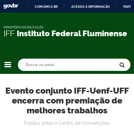
COMUNICA BR
ACESSO À INFORMAÇÃO
PARTI
IR
PARA
O
MINISTÉRIO DA EDUCAÇÃO
IFF
Instituto Federal Fluminense
CONTEÚDO
Buscar no portal
Buscar no portal
Evento conjunto IFF-Uenf-UFF
encerra com premiação de
melhores trabalhos
Público lotou o Centro de Convenções.