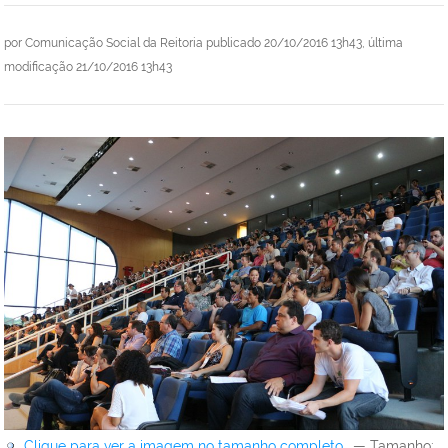
por
Comunicação Social da Reitoria
publicado
20/10/2016 13h43,
última
modificação
21/10/2016 13h43
Clique para ver a imagem no tamanho completo…
—
Tamanho
: