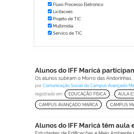
Fluxo Processo Eletronico
Licitacoes
Projeto de TIC
Multimídia
Servico de TIC
Alunos do IFF Maricá participam
Os alunos subiram o Morro das Andorinhas, e
por
Comunicação Social do Campus Avançado Ma
registrado em:
EDUCAÇÃO FÍSICA
,
AULA E
CAMPUS AVANÇADO MARICÁ
,
CAMPUS M
Alunos do IFF Maricá têm aula e
Estudantes de Edificações e Meio Ambiente