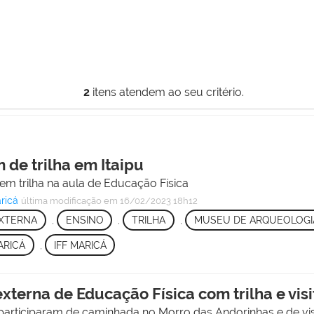
2
itens atendem ao seu critério.
 de trilha em Itaipu
m trilha na aula de Educação Física
ricá
última modificação
em 16/02/2023 18h12
XTERNA
,
ENSINO
,
TRILHA
,
MUSEU DE ARQUEOLOGI
ARICÁ
,
IFF MARICÁ
xterna de Educação Física com trilha e vis
 participaram de caminhada no Morro das Andorinhas e de v