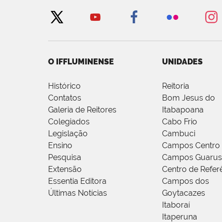
O IFFLUMINENSE
UNIDADES
Histórico
Reitoria
Contatos
Bom Jesus do
Galeria de Reitores
Itabapoana
Colegiados
Cabo Frio
Legislação
Cambuci
Ensino
Campos Centro
Pesquisa
Campos Guarus
Extensão
Centro de Refer
Essentia Editora
Campos dos
Últimas Notícias
Goytacazes
Itaboraí
Itaperuna