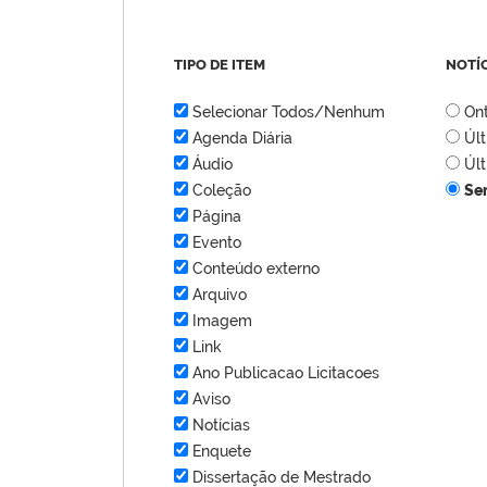
TIPO DE ITEM
NOTÍ
Selecionar Todos/Nenhum
On
Agenda Diária
Úl
Áudio
Úl
Coleção
Se
Página
Evento
Conteúdo externo
Arquivo
Imagem
Link
Ano Publicacao Licitacoes
Aviso
Notícias
Enquete
Dissertação de Mestrado