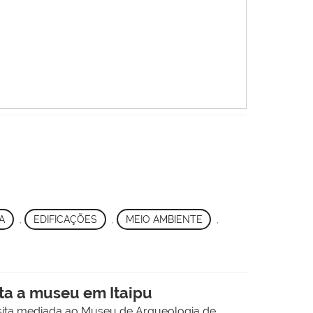
A
,
EDIFICAÇÕES
,
MEIO AMBIENTE
,
ita a museu em Itaipu
isita mediada ao Museu de Arqueologia de