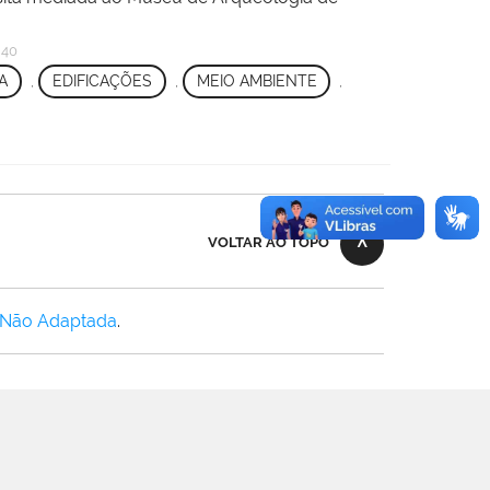
h40
A
,
EDIFICAÇÕES
,
MEIO AMBIENTE
,
VOLTAR AO TOPO
 Não Adaptada
.