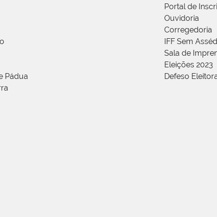
Portal de Insc
Ouvidoria
Corregedoria
ão
IFF Sem Asséd
Sala de Impren
Eleições 2023
de Pádua
Defeso Eleitor
rra