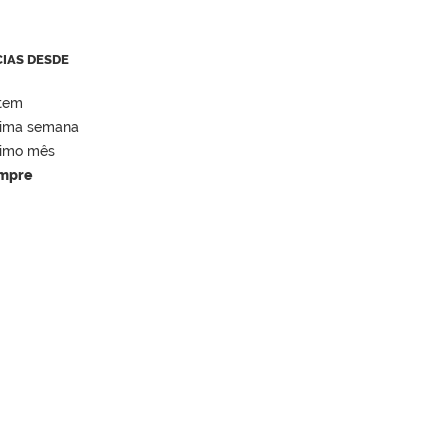
CIAS DESDE
tem
tima semana
timo mês
mpre