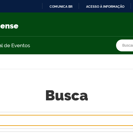
COMUNICA BR
ACESSO À INFORMAÇÃO
IR
PARA
nense
O
CONTEÚDO
Busca
Busca
al de Eventos
Busca