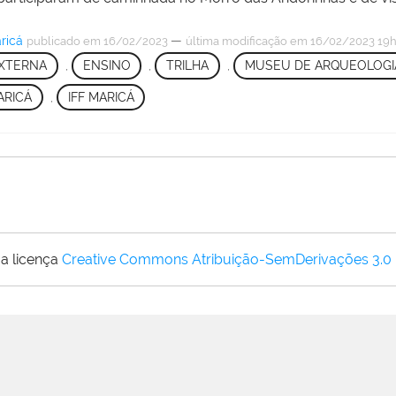
ricá
—
publicado
em 16/02/2023
última modificação
em 16/02/2023 19
XTERNA
,
ENSINO
,
TRILHA
,
MUSEU DE ARQUEOLOGI
ARICÁ
,
IFF MARICÁ
a licença
Creative Commons Atribuição-SemDerivações 3.0