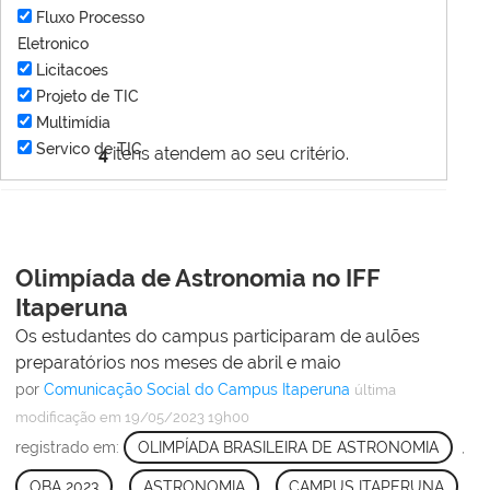
Fluxo Processo
Eletronico
Licitacoes
Projeto de TIC
Multimídia
Servico de TIC
4
itens atendem ao seu critério.
Olimpíada de Astronomia no IFF
Itaperuna
Os estudantes do campus participaram de aulões
preparatórios nos meses de abril e maio
por
Comunicação Social do Campus Itaperuna
última
modificação
em 19/05/2023 19h00
registrado em:
OLIMPÍADA BRASILEIRA DE ASTRONOMIA
,
OBA 2023
,
ASTRONOMIA
,
CAMPUS ITAPERUNA
,