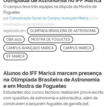
Olimpíada de Astronomia no IFF Maricá
O campus teve três equipes na disputa da Mostra de
Foguetes
por
Comunicação Social do Campus Avançado Maricá
última
modificação
em 19/05/2023 17h08
registrado em:
OLIMPÍADA BRASILEIRA DE ASTRONOMIA
,
OBA 2023
,
MOSTRA DE FOGUETES
,
CAMPUS AVANÇADO MARICÁ
,
CAMPUS MARICÁ
,
IFF MARICÁ
Alunos do IFF Maricá marcam presença
na Olimpíada Brasileira de Astronomia
e em Mostra de Foguetes
Estudantes dos cursos técnicos realizaram prova escrita
com questões de astronomia e astronáutica, além de
construírem e lançarem foguetes de garrafa pet.