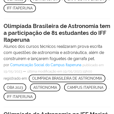
IFF ITAPERUNA
Olimpíada Brasileira de Astronomia tem
a participação de 81 estudantes do IFF
Itaperuna
Alunos dos cursos técnicos realizaram prova escrita
com questões de astronomia e astronáutica, além de
construírem e lançarem foguetes de garrafa pet.
por
Comunicação Social do Campus Itaperuna
publicado
em
—
19/05/2023
última modificação
em 19/05/2023 19h00
registrado em:
OLIMPÍADA BRASILEIRA DE ASTRONOMIA
,
OBA 2023
,
ASTRONOMIA
,
CAMPUS ITAPERUNA
,
IFF ITAPERUNA