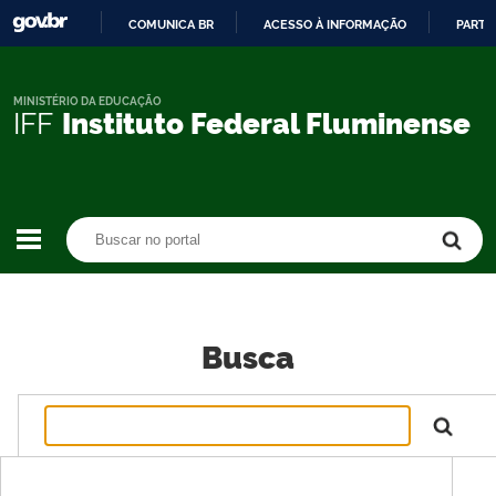
COMUNICA BR
ACESSO À INFORMAÇÃO
PARTI
IR
PARA
O
MINISTÉRIO DA EDUCAÇÃO
IFF
Instituto Federal Fluminense
CONTEÚDO
Buscar no portal
Buscar no portal
Busca