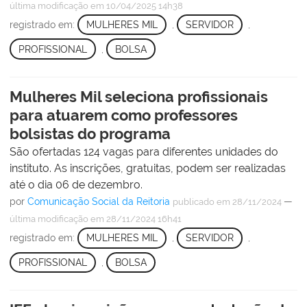
última modificação
em 10/04/2025 14h38
registrado em:
MULHERES MIL
,
SERVIDOR
,
PROFISSIONAL
,
BOLSA
Mulheres Mil seleciona profissionais
para atuarem como professores
bolsistas do programa
São ofertadas 124 vagas para diferentes unidades do
instituto. As inscrições, gratuitas, podem ser realizadas
até o dia 06 de dezembro.
por
Comunicação Social da Reitoria
—
publicado
em 28/11/2024
última modificação
em 28/11/2024 16h41
registrado em:
MULHERES MIL
,
SERVIDOR
,
PROFISSIONAL
,
BOLSA