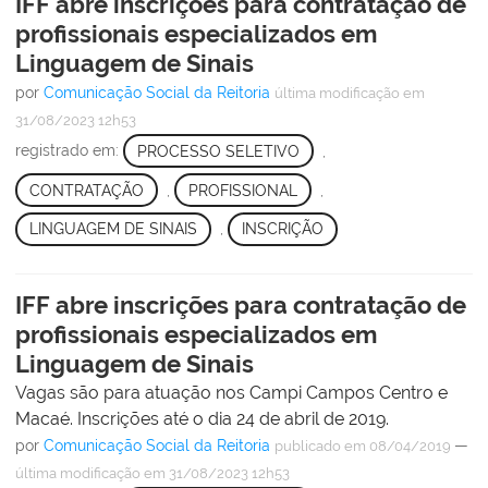
IFF abre inscrições para contratação de
profissionais especializados em
Linguagem de Sinais
por
Comunicação Social da Reitoria
última modificação
em
31/08/2023 12h53
registrado em:
PROCESSO SELETIVO
,
CONTRATAÇÃO
,
PROFISSIONAL
,
LINGUAGEM DE SINAIS
,
INSCRIÇÃO
IFF abre inscrições para contratação de
profissionais especializados em
Linguagem de Sinais
Vagas são para atuação nos Campi Campos Centro e
Macaé. Inscrições até o dia 24 de abril de 2019.
por
Comunicação Social da Reitoria
—
publicado
em 08/04/2019
última modificação
em 31/08/2023 12h53