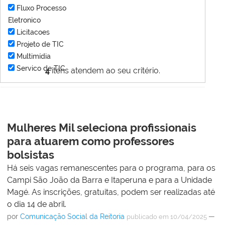
Fluxo Processo
Eletronico
Licitacoes
Projeto de TIC
Multimídia
Servico de TIC
4
itens atendem ao seu critério.
Mulheres Mil seleciona profissionais
para atuarem como professores
bolsistas
Há seis vagas remanescentes para o programa, para os
Campi São João da Barra e Itaperuna e para a Unidade
Magé. As inscrições, gratuitas, podem ser realizadas até
o dia 14 de abril.
por
Comunicação Social da Reitoria
—
publicado
em 10/04/2025