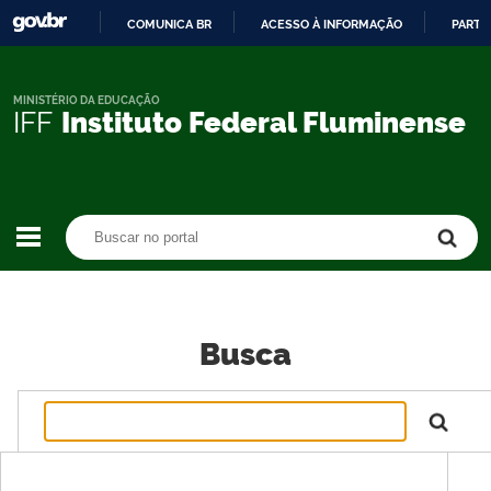
COMUNICA BR
ACESSO À INFORMAÇÃO
PARTI
IR
PARA
O
MINISTÉRIO DA EDUCAÇÃO
IFF
Instituto Federal Fluminense
CONTEÚDO
Buscar no portal
Buscar no portal
Busca