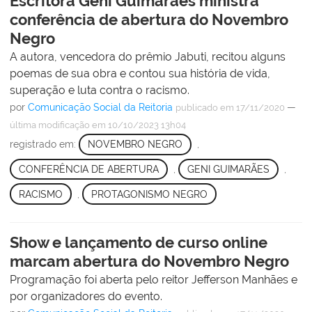
Escritora Geni Guimarães ministra
conferência de abertura do Novembro
Negro
A autora, vencedora do prêmio Jabuti, recitou alguns
poemas de sua obra e contou sua história de vida,
superação e luta contra o racismo.
por
Comunicação Social da Reitoria
—
publicado
em 17/11/2020
última modificação
em 10/10/2023 13h04
registrado em:
NOVEMBRO NEGRO
,
CONFERÊNCIA DE ABERTURA
,
GENI GUIMARÃES
,
RACISMO
,
PROTAGONISMO NEGRO
Show e lançamento de curso online
marcam abertura do Novembro Negro
Programação foi aberta pelo reitor Jefferson Manhães e
por organizadores do evento.