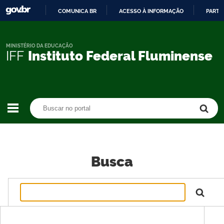
COMUNICA BR
ACESSO À INFORMAÇÃO
PARTI
IR
PARA
O
MINISTÉRIO DA EDUCAÇÃO
IFF
Instituto Federal Fluminense
CONTEÚDO
Buscar no portal
Buscar no portal
Busca