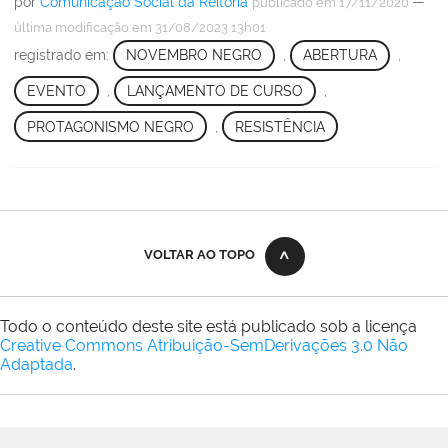
por
Comunicação Social da Reitoria
—
publicado
em 17/11/2020
última modificação
em 31/08/2023 13h01
registrado em:
NOVEMBRO NEGRO
,
ABERTURA
,
EVENTO
,
LANÇAMENTO DE CURSO
,
PROTAGONISMO NEGRO
,
RESISTÊNCIA
VOLTAR AO TOPO
Todo o conteúdo deste site está publicado sob a licença
Creative Commons Atribuição-SemDerivações 3.0 Não
Adaptada
.