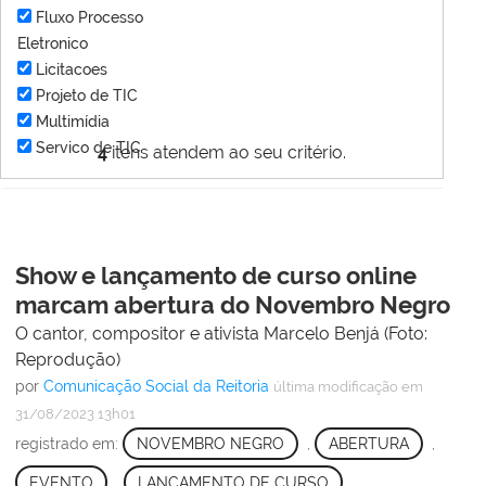
Fluxo Processo
Eletronico
Licitacoes
Projeto de TIC
Multimídia
Servico de TIC
4
itens atendem ao seu critério.
Show e lançamento de curso online
marcam abertura do Novembro Negro
O cantor, compositor e ativista Marcelo Benjá (Foto:
Reprodução)
por
Comunicação Social da Reitoria
última modificação
em
31/08/2023 13h01
registrado em:
NOVEMBRO NEGRO
,
ABERTURA
,
EVENTO
,
LANÇAMENTO DE CURSO
,