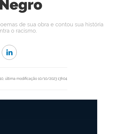
Negro
poemas de sua obra e contou sua história
ntra o racismo.
10,
última modificação
10/10/2023 13h04