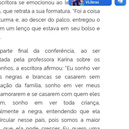
escritora se emocionou ao ler trechos do
, que retrata a sua formatura. “Foi a coisa
a turma e, ao descer do palco, entregou o
u em um lenço que estava em seu bolso e
.
rte final da conferência, ao ser
tada pela professora Karina sobre os
nhos, a escritora afirmou: “Eu sonho ver
as negras e brancas se casarem sem
tação da família, sonho em ver meus
namorarem e se casarem com quem eles
rem, sonho em ver toda criança,
palmente a negra, entendendo que ela
ircular nesse país, pois somos a maior
, que ela pode crescer. Eu quero uma