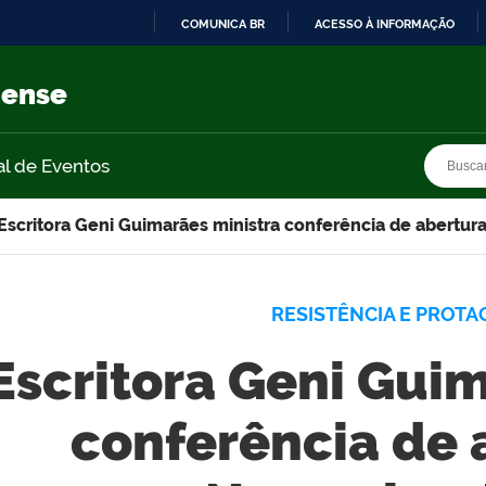
COMUNICA BR
ACESSO À INFORMAÇÃO
IR
PARA
nense
O
CONTEÚDO
Busca
Busca
al de Eventos
Escritora Geni Guimarães ministra conferência de abertu
RESISTÊNCIA E PROT
Escritora Geni Gui
conferência de 