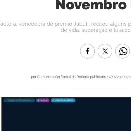
Novembro 
 autora, vencedora do prêmio Jabuti, recitou alguns 
de vida, superação e luta co
por
Comunicação Social da Reitoria
publicado
17/11/2020 17h