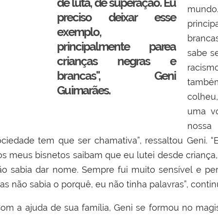
de luta, de superação. Eu
mundo
preciso deixar esse
princi
exemplo,
brancas
principalmente parea
sabe se
crianças negras e
racism
brancas", Geni
também
Guimarães.
colheu,
uma vo
nossa
ociedade tem que ser chamativa”, ressaltou Geni. 
os meus bisnetos saibam que eu lutei desde criança, 
ão sabia dar nome. Sempre fui muito sensível e pe
s não sabia o porquê, eu não tinha palavras”, continu
om a ajuda de sua família, Geni se formou no magist