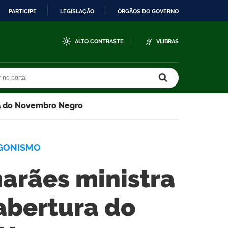
PARTICIPE
LEGISLAÇÃO
ÓRGÃOS DO GOVERNO
ALTO CONTRASTE
VLIBRAS
r no portal
r no portal
ra do Novembro Negro
AGONISMO
marães ministra
abertura do