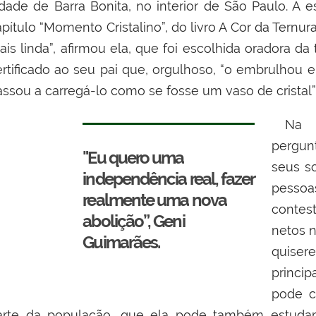
idade de Barra Bonita, no interior de São Paulo. A 
pítulo “Momento Cristalino”, do livro A Cor da Ternura
ais linda”, afirmou ela, que foi escolhida oradora d
ertificado ao seu pai que, orgulhoso, “o embrulho
assou a carregá-lo como se fosse um vaso de cristal”
Na pa
pergun
"Eu quero uma
seus so
independência real, fazer
pesso
realmente uma nova
contes
abolição”, Geni
netos 
Guimarães.
quise
princi
pode c
arte da população, que ela pode também estudar