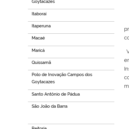
Goytacazes
Itaboraí
Itaperuna
p
c
Macaé
Maricá
V
e
Quissamã
I
Polo de Inovação Campos dos
c
Goytacazes
m
Santo Antônio de Pádua
São João da Barra
Navegação
Reitoria