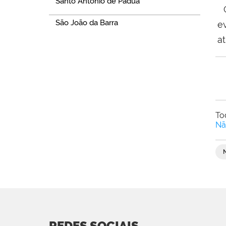
Santo Antônio de Pádua
C
São João da Barra
e
at
To
Nã
REDES SOCIAIS