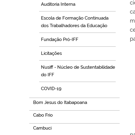
c
Auditoria Interna
ca
Escola de Formação Continuada
m
dos Trabalhadores da Educação
c
p
Fundação Pró-IFF
Licitações
Nusiff - Núcleo de Sustentabilidade
do IFF
COVID-19
Bom Jesus do Itabapoana
Cabo Frio
Cambuci
p