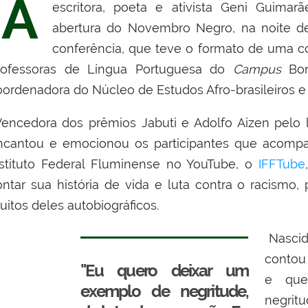
A
escritora, poeta e ativista Geni Guima
abertura do Novembro Negro, na noite de
conferência, que teve o formato de uma c
rofessoras de Língua Portuguesa do
Campus
Bo
oordenadora do Núcleo de Estudos Afro-brasileiros e
encedora dos prêmios Jabuti e Adolfo Aizen pelo l
ncantou e emocionou os participantes que acom
nstituto Federal Fluminense no YouTube, o
IFFTube
ontar sua história de vida e luta contra o racismo
uitos deles autobiográficos.
Nascid
contou
"Eu quero deixar um
e que
exemplo de negritude,
negritu