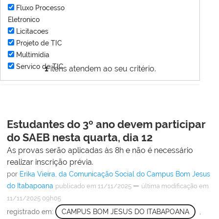
Fluxo Processo
Eletronico
Licitacoes
Projeto de TIC
Multimídia
Servico de TIC
1
itens atendem ao seu critério.
Estudantes do 3º ano devem participar
do SAEB nesta quarta, dia 12
As provas serão aplicadas às 8h e não é necessário
realizar inscrição prévia.
por
Erika Vieira, da Comunicação Social do Campus Bom Jesus
do Itabapoana
—
publicado
em 11/11/2025
última modificação
em
11/11/2025 09h05
registrado em:
CAMPUS BOM JESUS DO ITABAPOANA
,