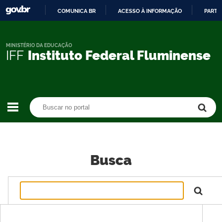
COMUNICA BR
ACESSO À INFORMAÇÃO
PARTI
IR
PARA
O
MINISTÉRIO DA EDUCAÇÃO
IFF
Instituto Federal Fluminense
CONTEÚDO
Buscar no portal
Buscar no portal
Busca