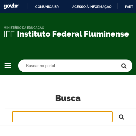
COMUNICA BR
ACESSO À INFORMAÇÃO
PARTI
IR
PARA
O
MINISTÉRIO DA EDUCAÇÃO
IFF
Instituto Federal Fluminense
CONTEÚDO
Buscar no portal
Buscar no portal
Busca