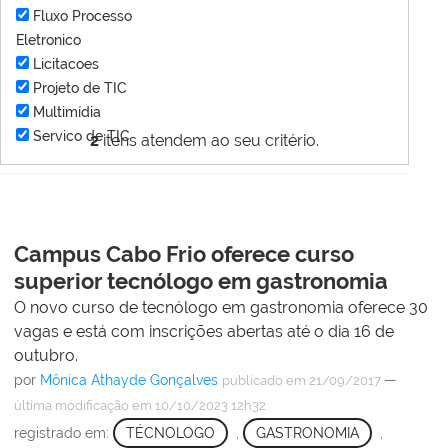
Fluxo Processo
Eletronico
Licitacoes
Projeto de TIC
Multimídia
Servico de TIC
2
itens atendem ao seu critério.
Campus Cabo Frio oferece curso
superior tecnólogo em gastronomia
O novo curso de tecnólogo em gastronomia oferece 30
vagas e está com inscrições abertas até o dia 16 de
outubro.
por
Mônica Athayde Gonçalves
—
publicado
em 21/09/2017
última modificação
em 10/10/2023 12h32
registrado em:
TÉCNOLOGO
,
GASTRONOMIA
,