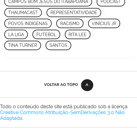
CAMPUS BOM JESUS DO ITABAPOANA
,
PODCAST
,
THAUMACAST
,
REPRESENTATIVIDADE
,
POVOS INDÍGENAS
,
RACISMO
,
VINÍCIUS JR
,
LA LIGA
,
FUTEBOL
,
RITA LEE
,
TINA TURNER
,
SANTOS
VOLTAR AO TOPO
Todo o conteúdo deste site está publicado sob a licença
Creative Commons Atribuição-SemDerivações 3.0 Não
Adaptada
.