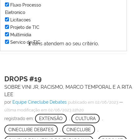
Fluxo Processo
Eletronico
Licitacoes
Projeto de TIC
Multimídia
Servico de TIC
1
itens atendem ao seu critério.
DROPS #19
SOBRE VINI JR, RACISMO, MARCO TEMPORAL E A RITA
LEE
por
Equipe Cineclube Debates
—
publicado
em 02/06/2023
última modificação
em 02/06/2023 22h20
registrado em:
EXTENSÃO
,
CULTURA
,
CINECLUBE DEBATES
,
CINECLUBE
,