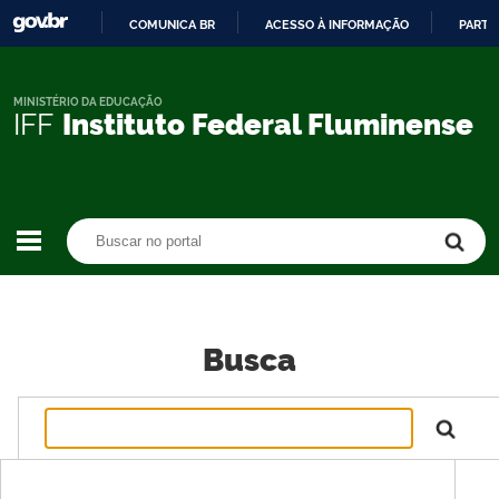
COMUNICA BR
ACESSO À INFORMAÇÃO
PARTI
IR
PARA
O
MINISTÉRIO DA EDUCAÇÃO
IFF
Instituto Federal Fluminense
CONTEÚDO
Buscar no portal
Buscar no portal
Busca