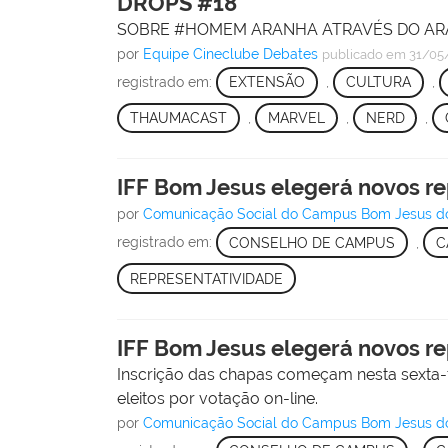
DROPS #18
SOBRE #HOMEM ARANHA ATRAVÉS DO AR
por
Equipe Cineclube Debates
publicado
em 31/05
registrado em:
EXTENSÃO
,
CULTURA
,
THAUMACAST
,
MARVEL
,
NERD
,
IFF Bom Jesus elegerá novos r
por
Comunicação Social do Campus Bom Jesus d
registrado em:
CONSELHO DE CAMPUS
,
C
REPRESENTATIVIDADE
IFF Bom Jesus elegerá novos r
Inscrição das chapas começam nesta sexta-f
eleitos por votação on-line.
por
Comunicação Social do Campus Bom Jesus d