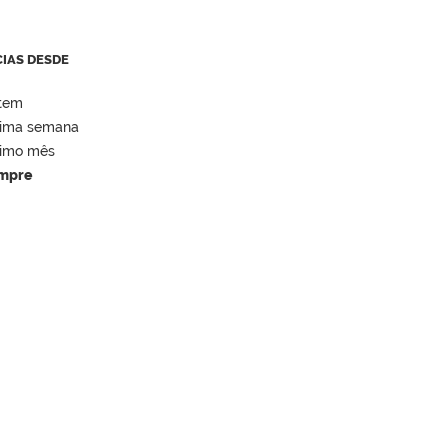
CIAS DESDE
tem
tima semana
timo mês
mpre