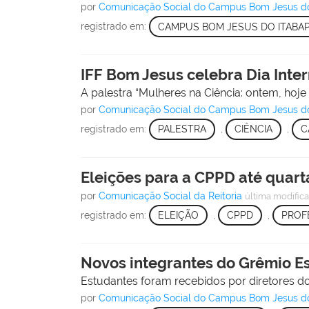
por
Comunicação Social do Campus Bom Jesus d
registrado em:
CAMPUS BOM JESUS DO ITABA
IFF Bom Jesus celebra Dia Inte
A palestra “Mulheres na Ciência: ontem, hoj
por
Comunicação Social do Campus Bom Jesus d
registrado em:
PALESTRA
,
CIÊNCIA
,
C
Eleições para a CPPD até quarta
por
Comunicação Social da Reitoria
última modific
registrado em:
ELEIÇÃO
,
CPPD
,
PROF
Novos integrantes do Grêmio Est
Estudantes foram recebidos por diretores d
por
Comunicação Social do Campus Bom Jesus d