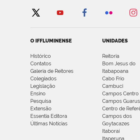
O IFFLUMINENSE
UNIDADES
Histórico
Reitoria
Contatos
Bom Jesus do
Galeria de Reitores
Itabapoana
Colegiados
Cabo Frio
Legislação
Cambuci
Ensino
Campos Centro
Pesquisa
Campos Guarus
Extensão
Centro de Refer
Essentia Editora
Campos dos
Últimas Notícias
Goytacazes
Itaboraí
Itaperuna