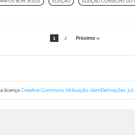
AMPUS BOM JESUS
,
ELEIÇÃO
,
ELEIÇÃO CONSELHO DO
1
2
Próximo »
a licença
Creative Commons Atribuição-SemDerivações 3.0