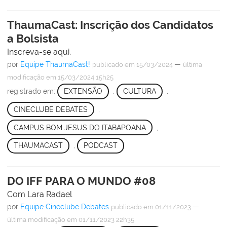
ThaumaCast: Inscrição dos Candidatos
a Bolsista
Inscreva-se aqui.
por
Equipe ThaumaCast!
—
publicado
em 15/03/2024
última
modificação
em 15/03/2024 15h25
registrado em:
EXTENSÃO
,
CULTURA
,
CINECLUBE DEBATES
,
CAMPUS BOM JESUS DO ITABAPOANA
,
THAUMACAST
,
PODCAST
DO IFF PARA O MUNDO #08
Com Lara Radael
por
Equipe Cineclube Debates
—
publicado
em 01/11/2023
última modificação
em 01/11/2023 22h35