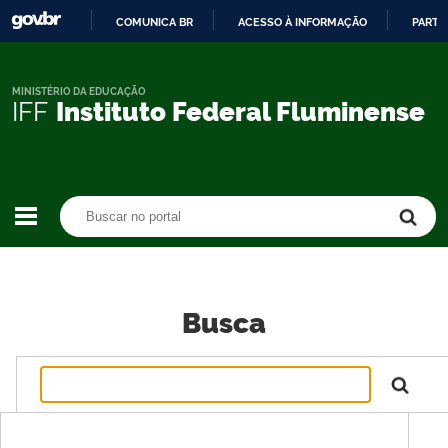
COMUNICA BR
ACESSO À INFORMAÇÃO
PARTI
IR
PARA
O
MINISTÉRIO DA EDUCAÇÃO
IFF
Instituto Federal Fluminense
CONTEÚDO
Buscar no portal
Buscar no portal
Busca