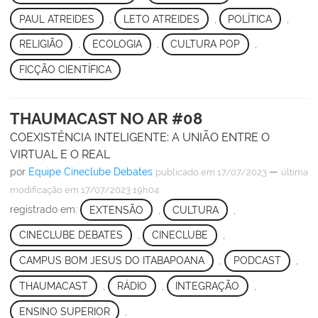
PAUL ATREIDES
,
LETO ATREIDES
,
POLÍTICA
,
RELIGIÃO
,
ECOLOGIA
,
CULTURA POP
,
FICÇÃO CIENTÍFICA
THAUMACAST NO AR #08
COEXISTÊNCIA INTELIGENTE: A UNIÃO ENTRE O
VIRTUAL E O REAL
por
Equipe Cineclube Debates
—
publicado
em 17/07/2023
última
modificação
em 17/07/2023 19h04
registrado em:
EXTENSÃO
,
CULTURA
,
CINECLUBE DEBATES
,
CINECLUBE
,
CAMPUS BOM JESUS DO ITABAPOANA
,
PODCAST
,
THAUMACAST
,
RÁDIO
,
INTEGRAÇÃO
,
ENSINO SUPERIOR
,