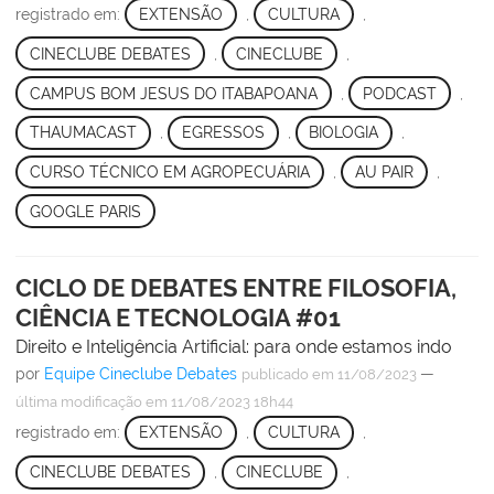
registrado em:
EXTENSÃO
,
CULTURA
,
CINECLUBE DEBATES
,
CINECLUBE
,
CAMPUS BOM JESUS DO ITABAPOANA
,
PODCAST
,
THAUMACAST
,
EGRESSOS
,
BIOLOGIA
,
CURSO TÉCNICO EM AGROPECUÁRIA
,
AU PAIR
,
GOOGLE PARIS
CICLO DE DEBATES ENTRE FILOSOFIA,
CIÊNCIA E TECNOLOGIA #01
Direito e Inteligência Artificial: para onde estamos indo
por
Equipe Cineclube Debates
—
publicado
em 11/08/2023
última modificação
em 11/08/2023 18h44
registrado em:
EXTENSÃO
,
CULTURA
,
CINECLUBE DEBATES
,
CINECLUBE
,