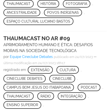
THAUMACAST
,
HISTÓRIA
,
FOTOGRAFIA
,
ANCESTRALIDADE
,
POVOS INDÍGENAS
,
ESPAÇO CULTURAL LUCIANO BASTOS
THAUMACAST NO AR #09
APRIMORAMENTO HUMANO E ÉTICA: DESAFIOS
MORAIS NA SOCIEDADE TECNOLÓGICA
por
Equipe Cineclube Debates
—
publicado
em 24/07/2023
última modificação
em 24/07/2023 18h17
registrado em:
EXTENSÃO
,
CULTURA
,
CINECLUBE DEBATES
,
CINECLUBE
,
CAMPUS BOM JESUS DO ITABAPOANA
,
PODCAST
,
THAUMACAST
,
RÁDIO
,
INTEGRAÇÃO
,
ENSINO SUPERIOR
,