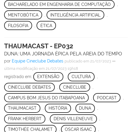
BACHARELADO EM ENGENHARIA DE COMPUTAÇÃO
,
MENTOBÓTICA
,
INTELIGÊNCIA ARTIFICIAL
,
FILOSOFIA
,
ÉTICA
THAUMACAST - EP032
DUNA: UMA JORNADA ÉPICA PELA AREIA DO TEMPO
por
Equipe Cineclube Debates
—
publicado
em 21/07/2023
última modificação
em 21/07/2023 19h18
registrado em:
EXTENSÃO
,
CULTURA
,
CINECLUBE DEBATES
,
CINECLUBE
,
CAMPUS BOM JESUS DO ITABAPOANA
,
PODCAST
,
THAUMACAST
,
HISTÓRIA
,
DUNA
,
FRANK HERBERT
,
DENIS VILLENEUVE
,
TIMOTHÉE CHALAMET
,
OSCAR ISAAC
,