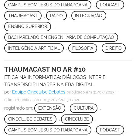
CAMPUS BOM JESUS DO ITABAPOANA
,
PODCAST
,
THAUMACAST
,
RÁDIO
,
INTEGRAÇÃO
,
ENSINO SUPERIOR
,
BACHARELADO EM ENGENHARIA DE COMPUTAÇÃO
,
INTELIGÊNCIA ARTIFICIAL
,
FILOSOFIA
,
DIREITO
THAUMACAST NO AR #10
ÉTICA NA INFORMÁTICA: DIÁLOGOS INTER E
TRANSDISCIPLINARES NA ERA DIGITAL
por
Equipe Cineclube Debates
—
publicado
em 31/07/2023
última modificação
em 31/07/2023 17h20
registrado em:
EXTENSÃO
,
CULTURA
,
CINECLUBE DEBATES
,
CINECLUBE
,
CAMPUS BOM JESUS DO ITABAPOANA
,
PODCAST
,