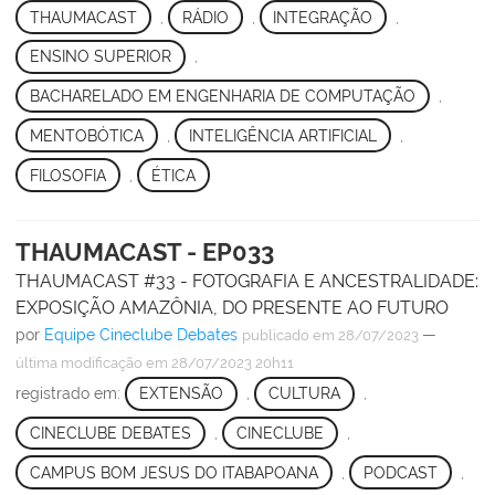
THAUMACAST
,
RÁDIO
,
INTEGRAÇÃO
,
ENSINO SUPERIOR
,
BACHARELADO EM ENGENHARIA DE COMPUTAÇÃO
,
MENTOBÓTICA
,
INTELIGÊNCIA ARTIFICIAL
,
FILOSOFIA
,
ÉTICA
THAUMACAST - EP033
THAUMACAST #33 - FOTOGRAFIA E ANCESTRALIDADE:
EXPOSIÇÃO AMAZÔNIA, DO PRESENTE AO FUTURO
por
Equipe Cineclube Debates
—
publicado
em 28/07/2023
última modificação
em 28/07/2023 20h11
registrado em:
EXTENSÃO
,
CULTURA
,
CINECLUBE DEBATES
,
CINECLUBE
,
CAMPUS BOM JESUS DO ITABAPOANA
,
PODCAST
,