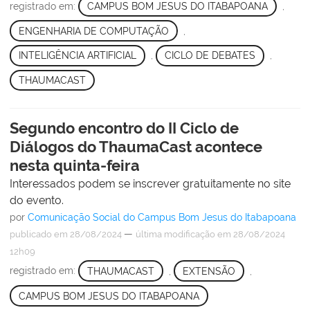
registrado em:
CAMPUS BOM JESUS DO ITABAPOANA
,
ENGENHARIA DE COMPUTAÇÃO
,
INTELIGÊNCIA ARTIFICIAL
,
CICLO DE DEBATES
,
THAUMACAST
Segundo encontro do II Ciclo de
Diálogos do ThaumaCast acontece
nesta quinta-feira
Interessados podem se inscrever gratuitamente no site
do evento.
por
Comunicação Social do Campus Bom Jesus do Itabapoana
—
publicado
em 28/08/2024
última modificação
em 28/08/2024
12h09
registrado em:
THAUMACAST
,
EXTENSÃO
,
CAMPUS BOM JESUS DO ITABAPOANA