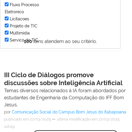
Fluxo Processo
Eletronico
Licitacoes
Projeto de TIC
Multimídia
Servico de TIC
100
itens atendem ao seu critério.
III Ciclo de Diálogos promove
discussões sobre Inteligência Artificial
Temas diversos relacionados à IA foram abordados por
estudantes de Engenharia da Computação do IFF Bom
Jesus.
por
Comunicação Social do Campus Bom Jesus do Itabapoana
—
publicado
em 27/03/2025
última modificação
em 27/03/2025
12h29