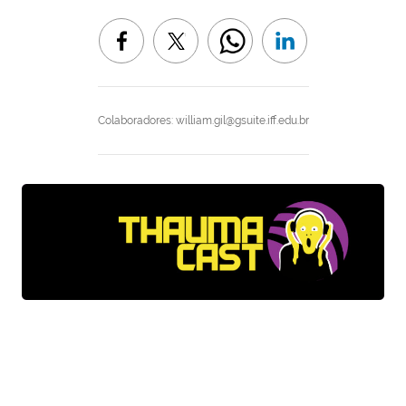
Colaboradores: william.gil@gsuite.iff.edu.br