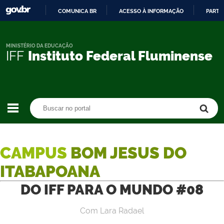
COMUNICA BR
ACESSO À INFORMAÇÃO
PARTI
IR
PARA
O
MINISTÉRIO DA EDUCAÇÃO
IFF
Instituto Federal Fluminense
CONTEÚDO
Buscar no portal
Buscar no portal
CAMPUS
BOM JESUS DO
ITABAPOANA
DO IFF PARA O MUNDO #08
Com Lara Radael