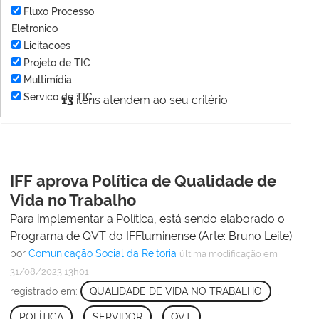
Fluxo Processo
Eletronico
Licitacoes
Projeto de TIC
Multimídia
Servico de TIC
13
itens atendem ao seu critério.
IFF aprova Política de Qualidade de
Vida no Trabalho
Para implementar a Política, está sendo elaborado o
Programa de QVT do IFFluminense (Arte: Bruno Leite).
por
Comunicação Social da Reitoria
última modificação
em
31/08/2023 13h01
registrado em:
QUALIDADE DE VIDA NO TRABALHO
,
POLÍTICA
,
SERVIDOR
,
QVT
,