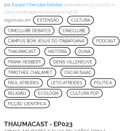
por
Equipe Cineclube Debates
—
publicado
em 21/07/2023
última modificação
em 21/07/2023 19h18
registrado em:
EXTENSÃO
,
CULTURA
,
CINECLUBE DEBATES
,
CINECLUBE
,
CAMPUS BOM JESUS DO ITABAPOANA
,
PODCAST
,
THAUMACAST
,
HISTÓRIA
,
DUNA
,
FRANK HERBERT
,
DENIS VILLENEUVE
,
TIMOTHÉE CHALAMET
,
OSCAR ISAAC
,
PAUL ATREIDES
,
LETO ATREIDES
,
POLÍTICA
,
RELIGIÃO
,
ECOLOGIA
,
CULTURA POP
,
FICÇÃO CIENTÍFICA
THAUMACAST - EP023