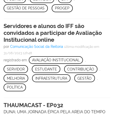
GESTÃO DE PESSOAS
,
PROGEP
Servidores e alunos do IFF são
convidados a participar de Avaliação
Institucional online
por
Comunicação Social da Reitoria
última modificação
em
31/08/2023 12h48
registrado em:
AVALIAÇÃO INSTITUCIONAL
,
SERVIDOR
,
ESTUDANTE
,
CONTRIBUIÇÃO
,
MELHORIA
,
INFRAESTRUTURA
,
GESTÃO
,
POLÍTICA
THAUMACAST - EP032
DUNA: UMA JORNADA ÉPICA PELA AREIA DO TEMPO