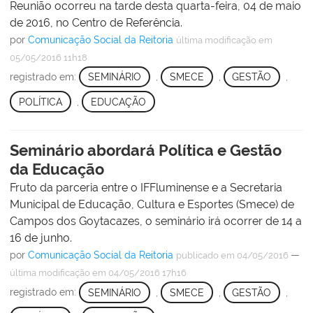
Reunião ocorreu na tarde desta quarta-feira, 04 de maio
de 2016, no Centro de Referência.
por
Comunicação Social da Reitoria
última modificação
em
05/05/2016 11h18
registrado em:
SEMINÁRIO
,
SMECE
,
GESTÃO
,
POLÍTICA
,
EDUCAÇÃO
Seminário abordará Política e Gestão
da Educação
Fruto da parceria entre o IFFluminense e a Secretaria
Municipal de Educação, Cultura e Esportes (Smece) de
Campos dos Goytacazes, o seminário irá ocorrer de 14 a
16 de junho.
por
Comunicação Social da Reitoria
—
publicado
em 04/05/2016
última modificação
em 04/05/2016 17h16
registrado em:
SEMINÁRIO
,
SMECE
,
GESTÃO
,