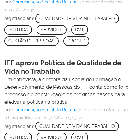
por
Comunicação Social da Reitoria
última modificação
em
10/03/2021 13h53
registrado em:
QUALIDADE DE VIDA NO TRABALHO
,
POLÍTICA
,
SERVIDOR
,
QVT
,
GESTÃO DE PESSOAS
,
PROGEP
IFF aprova Política de Qualidade de
Vida no Trabalho
Em entrevista, a diretora da Escola de Formação e
Desenvolvimento de Pessoas do IFF conta como foi o
processo de construção e os próximos passos para
efetivar a política na prática.
por
Comunicação Social da Reitoria
—
publicado
em 08/03/2021
última modificação
em 31/08/2023 13h01
registrado em:
QUALIDADE DE VIDA NO TRABALHO
,
POLÍTICA
,
SERVIDOR
,
QVT
,