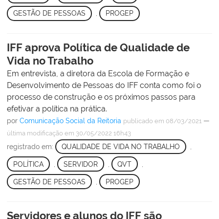
GESTÃO DE PESSOAS
,
PROGEP
IFF aprova Política de Qualidade de
Vida no Trabalho
Em entrevista, a diretora da Escola de Formação e
Desenvolvimento de Pessoas do IFF conta como foi o
processo de construção e os próximos passos para
efetivar a política na prática.
por
Comunicação Social da Reitoria
—
publicado
em 08/03/2021
última modificação
em 30/05/2022 16h43
registrado em:
QUALIDADE DE VIDA NO TRABALHO
,
POLÍTICA
,
SERVIDOR
,
QVT
,
GESTÃO DE PESSOAS
,
PROGEP
Servidores e alunos do IFF são