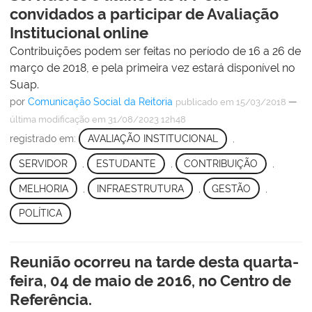
convidados a participar de Avaliação
Institucional online
Contribuições podem ser feitas no período de 16 a 26 de
março de 2018, e pela primeira vez estará disponível no
Suap.
por
Comunicação Social da Reitoria
—
publicado
em 15/03/2018
última modificação
em 31/08/2023 12h48
registrado em:
AVALIAÇÃO INSTITUCIONAL
,
SERVIDOR
,
ESTUDANTE
,
CONTRIBUIÇÃO
,
MELHORIA
,
INFRAESTRUTURA
,
GESTÃO
,
POLÍTICA
Reunião ocorreu na tarde desta quarta-
feira, 04 de maio de 2016, no Centro de
Referência.