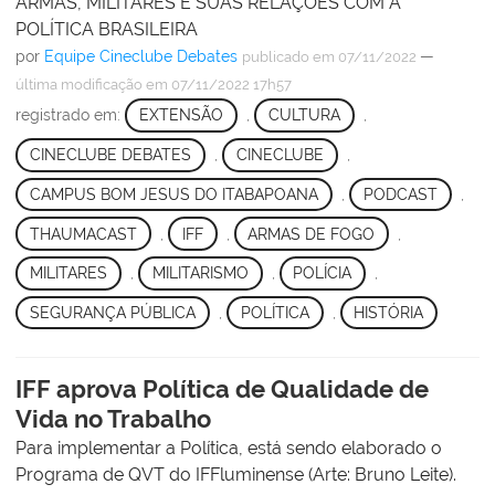
ARMAS, MILITARES E SUAS RELAÇÕES COM A
POLÍTICA BRASILEIRA
por
Equipe Cineclube Debates
—
publicado
em 07/11/2022
última modificação
em 07/11/2022 17h57
registrado em:
EXTENSÃO
,
CULTURA
,
CINECLUBE DEBATES
,
CINECLUBE
,
CAMPUS BOM JESUS DO ITABAPOANA
,
PODCAST
,
THAUMACAST
,
IFF
,
ARMAS DE FOGO
,
MILITARES
,
MILITARISMO
,
POLÍCIA
,
SEGURANÇA PÚBLICA
,
POLÍTICA
,
HISTÓRIA
IFF aprova Política de Qualidade de
Vida no Trabalho
Para implementar a Política, está sendo elaborado o
Programa de QVT do IFFluminense (Arte: Bruno Leite).