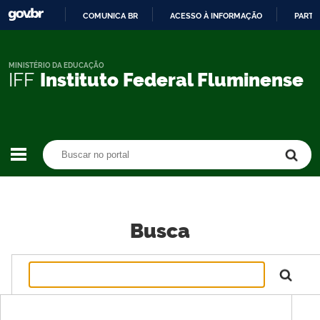
COMUNICA BR
ACESSO À INFORMAÇÃO
PARTI
IR
PARA
O
MINISTÉRIO DA EDUCAÇÃO
IFF
Instituto Federal Fluminense
CONTEÚDO
Buscar no portal
Buscar no portal
Busca