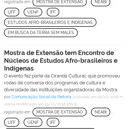
registrado em:
MOSTRA DE EXTENSÃO
,
NEABI
,
UFF
,
UENF
,
IFF
,
ESTUDOS AFRO-BRASILEIROS E INDÍGENAS
,
EM BUSCA DA TERRA SEM MALES
Mostra de Extensão tem Encontro de
Núcleos de Estudos Afro-brasileiros e
Indígenas
O evento fez parte da Ciranda Cultural, que promoveu
rodas de conversa dos programas de cultura e
diversidade das instituições organizadoras da Mostra.
por
Comunicação Social da Reitoria
—
publicado
em 18/10/2018
última modificação
em 19/10/2018 16h05
registrado em:
MOSTRA DE EXTENSÃO
,
NEABI
,
UFF
,
UENF
,
IFF
,