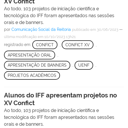
XV Confict
Ao todo, 103 projetos de iniciação científica e
tecnológica do IFF foram apresentados nas sessões
orais e de banners.
por
Comunicação Social da Reitoria
—
publicado
em 30/06/2023
última modificação
em 10/10/2023 13h21
registrado em:
CONFICT
,
CONFICT XV
,
APRESENTAÇÃO ORAL
,
APRESENTAÇÃO DE BANNERS
,
UENF
,
PROJETOS ACADÊMICOS
Alunos do IFF apresentam projetos no
XV Confict
Ao todo, 103 projetos de iniciação científica e
tecnológica do IFF foram apresentados nas sessões
orais e de banners.