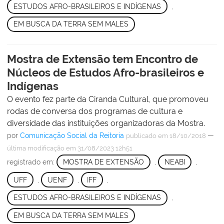
ESTUDOS AFRO-BRASILEIROS E INDÍGENAS
,
EM BUSCA DA TERRA SEM MALES
Mostra de Extensão tem Encontro de
Núcleos de Estudos Afro-brasileiros e
Indígenas
O evento fez parte da Ciranda Cultural, que promoveu
rodas de conversa dos programas de cultura e
diversidade das instituições organizadoras da Mostra.
por
Comunicação Social da Reitoria
—
publicado
em 18/10/2018
última modificação
em 31/08/2023 12h51
registrado em:
MOSTRA DE EXTENSÃO
,
NEABI
,
UFF
,
UENF
,
IFF
,
ESTUDOS AFRO-BRASILEIROS E INDÍGENAS
,
EM BUSCA DA TERRA SEM MALES