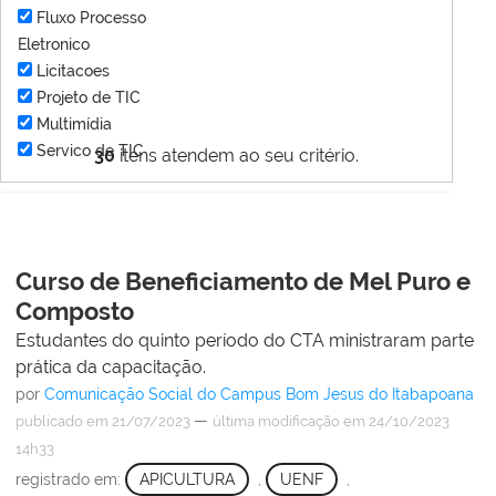
Fluxo Processo
Eletronico
Licitacoes
Projeto de TIC
Multimídia
Servico de TIC
30
itens atendem ao seu critério.
Curso de Beneficiamento de Mel Puro e
Composto
Estudantes do quinto período do CTA ministraram parte
prática da capacitação.
por
Comunicação Social do Campus Bom Jesus do Itabapoana
—
publicado
em 21/07/2023
última modificação
em 24/10/2023
14h33
registrado em:
APICULTURA
,
UENF
,