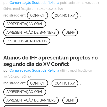
por
Comunicação Social da Reitoria
—
publicado
em 30/06/2023
última modificação
em 10/10/2023 13h21
registrado em:
CONFICT
,
CONFICT XV
,
APRESENTAÇÃO ORAL
,
APRESENTAÇÃO DE BANNERS
,
UENF
,
PROJETOS ACADÊMICOS
Alunos do IFF apresentam projetos no
segundo dia do XV Confict
por
Comunicação Social da Reitoria
última modificação
em
30/06/2023 16h30
registrado em:
CONFICT
,
CONFICT XV
,
APRESENTAÇÃO ORAL
,
APRESENTAÇÃO DE BANNERS
,
UENF
,