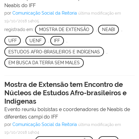
Neabis do IFF
por
Comunicação Social da Reitoria
última modificação
em
19/10/2018 14h05
registrado em:
MOSTRA DE EXTENSÃO
,
NEABI
,
UFF
,
UENF
,
IFF
,
ESTUDOS AFRO-BRASILEIROS E INDÍGENAS
,
EM BUSCA DA TERRA SEM MALES
Mostra de Extensão tem Encontro de
Núcleos de Estudos Afro-brasileiros e
Indígenas
Evento reuniu bolsistas e coordenadores de Neabis de
diferentes campi do IFF
por
Comunicação Social da Reitoria
última modificação
em
19/10/2018 14h04