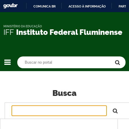
COMUNICA BR
ACESSO À INFORMAÇÃO
PARTI
IR
PARA
O
MINISTÉRIO DA EDUCAÇÃO
IFF
Instituto Federal Fluminense
CONTEÚDO
Buscar no portal
Buscar no portal
Busca