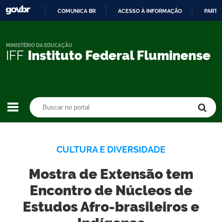
COMUNICA BR
ACESSO À INFORMAÇÃO
PARTI
IR
PARA
O
MINISTÉRIO DA EDUCAÇÃO
IFF
Instituto Federal Fluminense
CONTEÚDO
Buscar no portal
Buscar no portal
CULTURA E DIVERSIDADE
Mostra de Extensão tem
Encontro de Núcleos de
Estudos Afro-brasileiros e