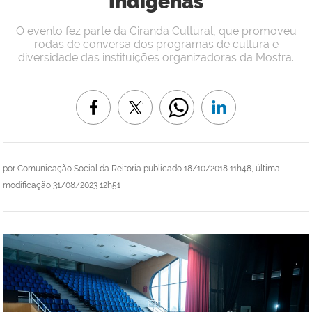
Indígenas
O evento fez parte da Ciranda Cultural, que promoveu
rodas de conversa dos programas de cultura e
diversidade das instituições organizadoras da Mostra.
por
Comunicação Social da Reitoria
publicado
18/10/2018 11h48,
última
modificação
31/08/2023 12h51