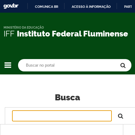
COMUNICA BR
ACESSO À INFORMAÇÃO
PARTI
IR
PARA
O
MINISTÉRIO DA EDUCAÇÃO
IFF
Instituto Federal Fluminense
CONTEÚDO
Buscar no portal
Buscar no portal
Busca