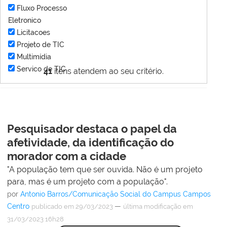
Fluxo Processo
Eletronico
Licitacoes
Projeto de TIC
Multimídia
Servico de TIC
41
itens atendem ao seu critério.
Pesquisador destaca o papel da
afetividade, da identificação do
morador com a cidade
"A população tem que ser ouvida. Não é um projeto
para, mas é um projeto com a população".
por
Antonio Barros/Comunicação Social do Campus Campos
Centro
—
publicado
em 29/03/2023
última modificação
em
31/03/2023 16h28