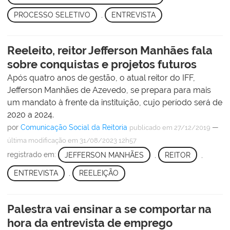
PROCESSO SELETIVO
,
ENTREVISTA
Reeleito, reitor Jefferson Manhães fala
sobre conquistas e projetos futuros
Após quatro anos de gestão, o atual reitor do IFF,
Jefferson Manhães de Azevedo, se prepara para mais
um mandato à frente da instituição, cujo período será de
2020 a 2024.
por
Comunicação Social da Reitoria
—
publicado
em 27/12/2019
última modificação
em 31/08/2023 12h57
registrado em:
JEFFERSON MANHÃES
,
REITOR
,
ENTREVISTA
,
REELEIÇÃO
Palestra vai ensinar a se comportar na
hora da entrevista de emprego