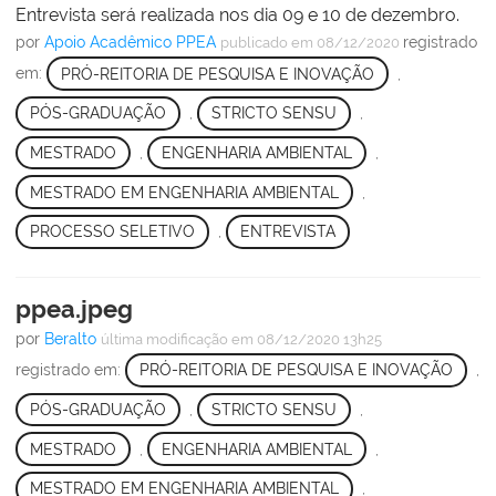
Entrevista será realizada nos dia 09 e 10 de dezembro.
por
Apoio Acadêmico PPEA
registrado
publicado
em 08/12/2020
em:
PRÓ-REITORIA DE PESQUISA E INOVAÇÃO
,
PÓS-GRADUAÇÃO
,
STRICTO SENSU
,
MESTRADO
,
ENGENHARIA AMBIENTAL
,
MESTRADO EM ENGENHARIA AMBIENTAL
,
PROCESSO SELETIVO
,
ENTREVISTA
ppea.jpeg
por
Beralto
última modificação
em 08/12/2020 13h25
registrado em:
PRÓ-REITORIA DE PESQUISA E INOVAÇÃO
,
PÓS-GRADUAÇÃO
,
STRICTO SENSU
,
MESTRADO
,
ENGENHARIA AMBIENTAL
,
MESTRADO EM ENGENHARIA AMBIENTAL
,