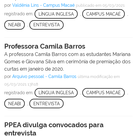
por
Valdênia Lins - Campus Macaé
publicado
em 05/03/2021
registrado em:
LÍNGUA INGLESA
,
CAMPUS MACAÉ
,
NEABI
,
ENTREVISTA
Professora Camila Barros
A professora Camila Barros com as estudantes Mariana
Gomes e Giovana Silva em cerimônia de premiação dos
curtas em janeiro de 2020.
por
Arquivo pessoal - Camila Barros
última modificação
em
05/03/2021 13h18
registrado em:
LÍNGUA INGLESA
,
CAMPUS MACAÉ
,
NEABI
,
ENTREVISTA
PPEA divulga convocados para
entrevista