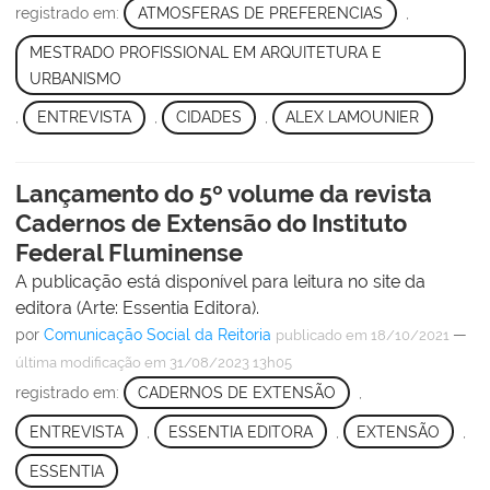
registrado em:
ATMOSFERAS DE PREFERENCIAS
,
MESTRADO PROFISSIONAL EM ARQUITETURA E
URBANISMO
,
ENTREVISTA
,
CIDADES
,
ALEX LAMOUNIER
Lançamento do 5º volume da revista
Cadernos de Extensão do Instituto
Federal Fluminense
A publicação está disponível para leitura no site da
editora (Arte: Essentia Editora).
por
Comunicação Social da Reitoria
—
publicado
em 18/10/2021
última modificação
em 31/08/2023 13h05
registrado em:
CADERNOS DE EXTENSÃO
,
ENTREVISTA
,
ESSENTIA EDITORA
,
EXTENSÃO
,
ESSENTIA