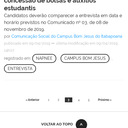
concessão de bolsas e auxílios
estudantis
Candidatos deverão comparecer a entrevista em data e
horário previstos no Comunicado nº 03, de 08 de
novembro de 2019.
por
Comunicação Social do Campus Bom Jesus do Itabapoana
—
publicado
em 09/04/2019
última modificação
em 09/04/2019
14h07
registrado em:
NAPNEE
,
CAMPUS BOM JESUS
,
ENTREVISTA
« Anterior
1
2
3
4
5
Próximo »
VOLTAR AO TOPO