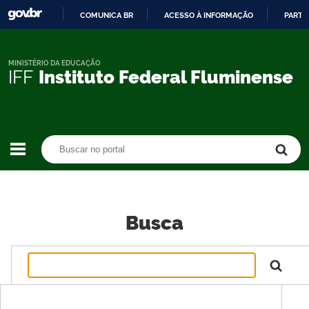
COMUNICA BR
ACESSO À INFORMAÇÃO
PARTI
IR
PARA
O
MINISTÉRIO DA EDUCAÇÃO
IFF
Instituto Federal Fluminense
CONTEÚDO
Buscar no portal
Buscar no portal
Busca