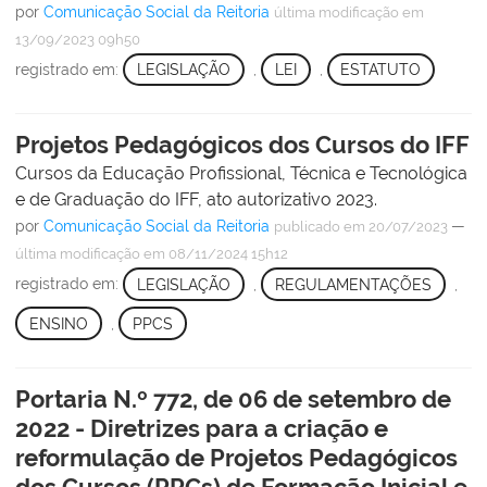
por
Comunicação Social da Reitoria
última modificação
em
13/09/2023 09h50
registrado em:
LEGISLAÇÃO
,
LEI
,
ESTATUTO
Projetos Pedagógicos dos Cursos do IFF
Cursos da Educação Profissional, Técnica e Tecnológica
e de Graduação do IFF, ato autorizativo 2023.
por
Comunicação Social da Reitoria
—
publicado
em 20/07/2023
última modificação
em 08/11/2024 15h12
registrado em:
LEGISLAÇÃO
,
REGULAMENTAÇÕES
,
ENSINO
,
PPCS
Portaria N.º 772, de 06 de setembro de
2022 - Diretrizes para a criação e
reformulação de Projetos Pedagógicos
dos Cursos (PPCs) de Formação Inicial e