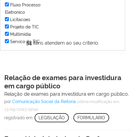
Fluxo Processo
Eletronico
Licitacoes
Projeto de TIC
Multimídia
Servico de TIC
54
itens atendem ao seu critério.
Relação de exames para investidura
em cargo público
Relação de exames para investidura em cargo público.
por
Comunicação Social da Reitoria
última modificação
em
13/09/2023 15h40
registrado em:
LEGISLAÇÃO
,
FORMULÁRIO