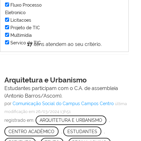
Fluxo Processo
Eletronico
Licitacoes
Projeto de TIC
Multimídia
Servico de TIC
17
itens atendem ao seu critério.
Arquitetura e Urbanismo
Estudantes participam com o C.A. de assembleia
(Antonio Barros/Ascom).
por
Comunicação Social do Campus Campos Centro
última
modificação
em 26/03/2024 13h51
registrado em:
ARQUITETURA E URBANISMO
,
CENTRO ACADÊMICO
,
ESTUDANTES
,