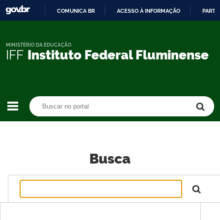
COMUNICA BR
ACESSO À INFORMAÇÃO
PARTI
IR
PARA
O
MINISTÉRIO DA EDUCAÇÃO
IFF
Instituto Federal Fluminense
CONTEÚDO
Buscar no portal
Buscar no portal
Busca