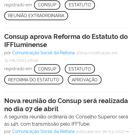
registrado em:
CONSUP
,
ESTATUTO
,
REUNIÃO EXTRAORDINÁRIA
Consup aprova Reforma do Estatuto do
IFFluminense
por
Comunicação Social da Reitoria
última modificação
em
31/08/2023 12h48
registrado em:
CONSUP
,
ESTATUTO
,
REFORMA DO ESTATUTO
,
APROVAÇÃO
Nova reunião do Consup será realizada
no dia 07 de abril
A segunda reunião ordinária do Conselho Superior será
às 14h, com transmissão pelo IFFTube.
por
Comunicação Social da Reitoria
—
publicado
em 28/03/2022