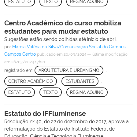
ESTATUTO
,
TEXTO
,
REGINA AQUINO
Centro Acadêmico do curso mobiliza
estudantes para mudar estatuto
Sugestões estão sendo colhidas até início de abril.
por
Márcia Valéria da Silva/Comunicação Social do Campus
Campos Centro
—
publicado
em 26/03/2024
última modificação
em 26/03/2024 17h21
registrado em:
ARQUITETURA E URBANISMO
,
CENTRO ACADÊMICO
,
ESTUDANTES
,
ESTATUTO
,
TEXTO
,
REGINA AQUINO
Estatuto do IFFluminense
Resolução nº 40, de 22 de dezembro de 2017, aprova a
reformulação do Estatuto do Instituto Federal de
Educação, Ciência e Tecnologia Fluminense.