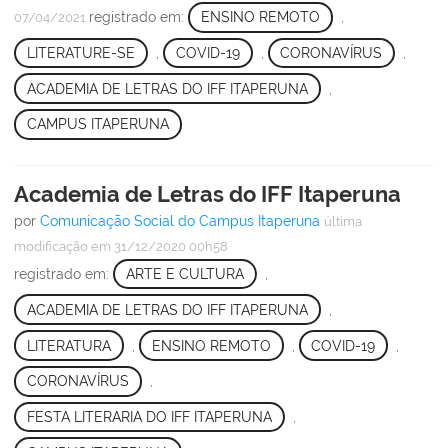
registrado em:
ENSINO REMOTO
,
07/04/2021
LITERATURE-SE
,
COVID-19
,
CORONAVÍRUS
,
ACADEMIA DE LETRAS DO IFF ITAPERUNA
,
CAMPUS ITAPERUNA
Academia de Letras do IFF Itaperuna
por
Comunicação Social do Campus Itaperuna
última
modificação
em 31/12/2020 00h58
registrado em:
ARTE E CULTURA
,
ACADEMIA DE LETRAS DO IFF ITAPERUNA
,
LITERATURA
,
ENSINO REMOTO
,
COVID-19
,
CORONAVÍRUS
,
FESTA LITERARIA DO IFF ITAPERUNA
,