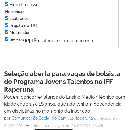
Fluxo Processo
Eletronico
Licitacoes
Projeto de TIC
Multimídia
Servico de TIC
64
itens atendem ao seu critério.
Seleção aberta para vagas de bolsista
do Programa Jovens Talentos no IFF
Itaperuna
Podem concorrer alunos do Ensino Médio/Técnico com
idade entre 15 e 18 anos, que não tenham dependência
em disciplinas no momento da inscrição.
por
Comunicação Social do Campus Itaperuna
publicado
em
—
21/05/2021
última modificação
em 21/05/2021 15h28