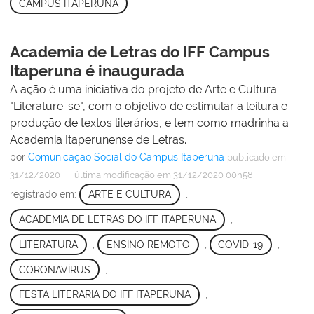
CAMPUS ITAPERUNA
Academia de Letras do IFF Campus
Itaperuna é inaugurada
A ação é uma iniciativa do projeto de Arte e Cultura
"Literature-se", com o objetivo de estimular a leitura e
produção de textos literários, e tem como madrinha a
Academia Itaperunense de Letras.
por
Comunicação Social do Campus Itaperuna
publicado
em
—
31/12/2020
última modificação
em 31/12/2020 00h58
registrado em:
ARTE E CULTURA
,
ACADEMIA DE LETRAS DO IFF ITAPERUNA
,
LITERATURA
,
ENSINO REMOTO
,
COVID-19
,
CORONAVÍRUS
,
FESTA LITERARIA DO IFF ITAPERUNA
,