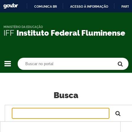
COMUNICA BR
ACESSO À INFORMAÇÃO
PARTI
IR
PARA
O
MINISTÉRIO DA EDUCAÇÃO
IFF
Instituto Federal Fluminense
CONTEÚDO
Buscar no portal
Buscar no portal
Busca