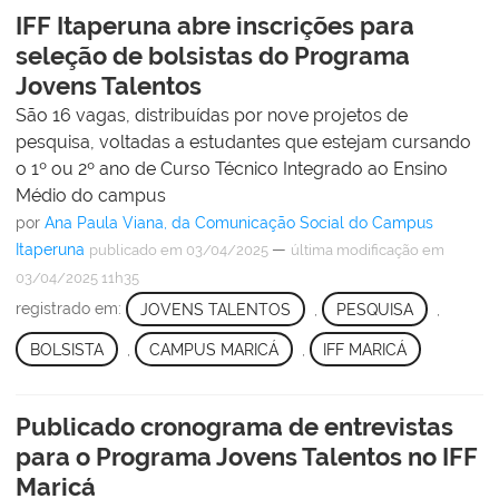
IFF Itaperuna abre inscrições para
seleção de bolsistas do Programa
Jovens Talentos
São 16 vagas, distribuídas por nove projetos de
pesquisa, voltadas a estudantes que estejam cursando
o 1º ou 2º ano de Curso Técnico Integrado ao Ensino
Médio do campus
por
Ana Paula Viana, da Comunicação Social do Campus
Itaperuna
—
publicado
em 03/04/2025
última modificação
em
03/04/2025 11h35
registrado em:
JOVENS TALENTOS
,
PESQUISA
,
BOLSISTA
,
CAMPUS MARICÁ
,
IFF MARICÁ
Publicado cronograma de entrevistas
para o Programa Jovens Talentos no IFF
Maricá