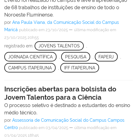
Evento foi realizado no campus e teve a apresentação
de 68 trabalhos de instituições de ensino de todo o
Noroeste Fluminense.
por
Ana Paula Viana, da Comunicação Social do Campus
Maricá
—
publicado
em 23/10/2025
última modificação
em
23/10/2025 20h55
registrado em:
JOVENS TALENTOS
,
JORNADA CIENTÍFICA
,
PESQUISA
,
FAPERJ
,
CAMPUS ITAPERUNA
,
IFF ITAPERUNA
Inscrições abertas para bolsista do
Jovem Talentos para a Ciência
O processo seletivo é destinado a estudantes do ensino
médio técnico.
por
Assessoria de Comunicação Social do Campus Campos
Centro
—
publicado
em 03/04/2025
última modificação
em
03/04/2025 18h45