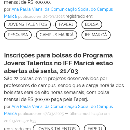
mensal de R$ 300,00.
por
Ana Paula Viana, da Comunicação Social do Campus
Maricá
registrado em:
publicado
em 20/03/2025
JOVENS TALENTOS
,
FAPERJ
,
BOLSA
,
PESQUISA
,
CAMPUS MARICÁ
,
IFF MARICÁ
Inscrições para bolsas do Programa
Jovens Talentos no IFF Maricá estão
abertas até sexta, 21/03
São 22 bolsas em 11 projetos desenvolvidos por
professores do campus, sendo que a carga horária dos
bolsistas será de oito horas semanais, com bolsa
mensal de R$ 300,00 paga pela Faperj.
por
Ana Paula Viana, da Comunicação Social do Campus
Maricá
—
publicado
em 17/03/2025
última modificação
em
20/03/2025 11h33
registrado em:
JOVENS TALENTOS
,
FAPERJ
,