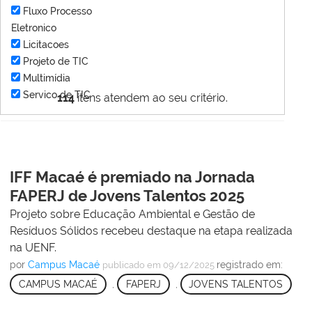
Fluxo Processo
Eletronico
Licitacoes
Projeto de TIC
Multimídia
Servico de TIC
114
itens atendem ao seu critério.
IFF Macaé é premiado na Jornada
FAPERJ de Jovens Talentos 2025
Projeto sobre Educação Ambiental e Gestão de
Resíduos Sólidos recebeu destaque na etapa realizada
na UENF.
por
Campus Macaé
registrado em:
publicado
em 09/12/2025
CAMPUS MACAÉ
,
FAPERJ
,
JOVENS TALENTOS