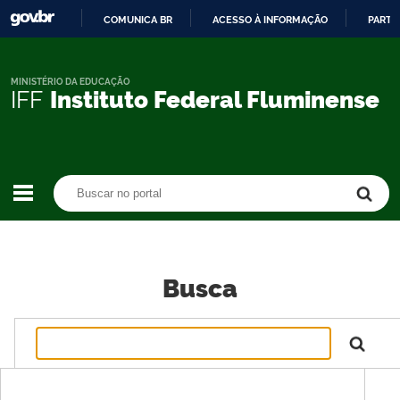
COMUNICA BR
ACESSO À INFORMAÇÃO
PARTI
IR
PARA
O
MINISTÉRIO DA EDUCAÇÃO
IFF
Instituto Federal Fluminense
CONTEÚDO
Buscar no portal
Buscar no portal
Busca