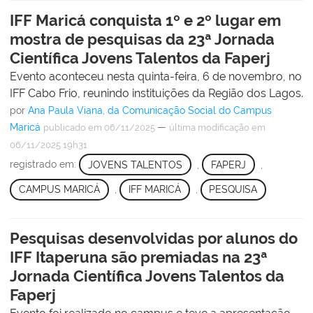
IFF Maricá conquista 1º e 2º lugar em
mostra de pesquisas da 23ª Jornada
Científica Jovens Talentos da Faperj
Evento aconteceu nesta quinta-feira, 6 de novembro, no
IFF Cabo Frio, reunindo instituições da Região dos Lagos.
por
Ana Paula Viana, da Comunicação Social do Campus
Maricá
—
publicado
em 06/11/2025
última modificação
em
06/11/2025 19h31
registrado em:
JOVENS TALENTOS
,
FAPERJ
,
CAMPUS MARICÁ
,
IFF MARICÁ
,
PESQUISA
Pesquisas desenvolvidas por alunos do
IFF Itaperuna são premiadas na 23ª
Jornada Científica Jovens Talentos da
Faperj