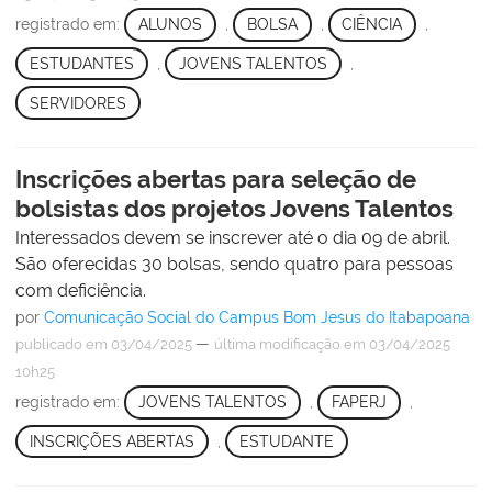
registrado em:
ALUNOS
,
BOLSA
,
CIÊNCIA
,
ESTUDANTES
,
JOVENS TALENTOS
,
SERVIDORES
Inscrições abertas para seleção de
bolsistas dos projetos Jovens Talentos
Interessados devem se inscrever até o dia 09 de abril.
São oferecidas 30 bolsas, sendo quatro para pessoas
com deficiência.
por
Comunicação Social do Campus Bom Jesus do Itabapoana
—
publicado
em 03/04/2025
última modificação
em 03/04/2025
10h25
registrado em:
JOVENS TALENTOS
,
FAPERJ
,
INSCRIÇÕES ABERTAS
,
ESTUDANTE