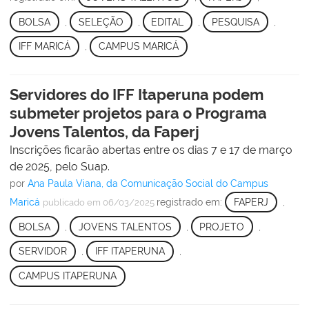
BOLSA
,
SELEÇÃO
,
EDITAL
,
PESQUISA
,
IFF MARICÁ
,
CAMPUS MARICÁ
Servidores do IFF Itaperuna podem
submeter projetos para o Programa
Jovens Talentos, da Faperj
Inscrições ficarão abertas entre os dias 7 e 17 de março
de 2025, pelo Suap.
por
Ana Paula Viana, da Comunicação Social do Campus
Maricá
registrado em:
FAPERJ
,
publicado
em 06/03/2025
BOLSA
,
JOVENS TALENTOS
,
PROJETO
,
SERVIDOR
,
IFF ITAPERUNA
,
CAMPUS ITAPERUNA