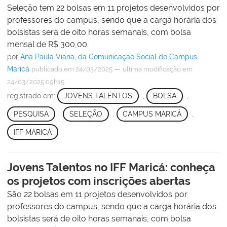
Seleção tem 22 bolsas em 11 projetos desenvolvidos por
professores do campus, sendo que a carga horária dos
bolsistas será de oito horas semanais, com bolsa
mensal de R$ 300,00.
por
Ana Paula Viana, da Comunicação Social do Campus
Maricá
—
publicado
em 24/03/2025
última modificação
em
24/03/2025 09h15
registrado em:
JOVENS TALENTOS
,
BOLSA
,
PESQUISA
,
SELEÇÃO
,
CAMPUS MARICÁ
,
IFF MARICÁ
Jovens Talentos no IFF Maricá: conheça
os projetos com inscrições abertas
São 22 bolsas em 11 projetos desenvolvidos por
professores do campus, sendo que a carga horária dos
bolsistas será de oito horas semanais, com bolsa