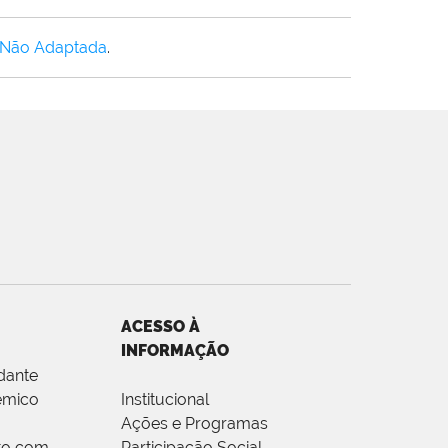
 Não Adaptada
.
ACESSO À
INFORMAÇÃO
dante
êmico
Institucional
Ações e Programas
to com
Participação Social