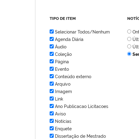
TIPO DE ITEM
NOTÍ
Selecionar Todos/Nenhum
On
Agenda Diária
Úl
Áudio
Úl
Coleção
Se
Página
Evento
Conteúdo externo
Arquivo
Imagem
Link
Ano Publicacao Licitacoes
Aviso
Notícias
Enquete
Dissertação de Mestrado