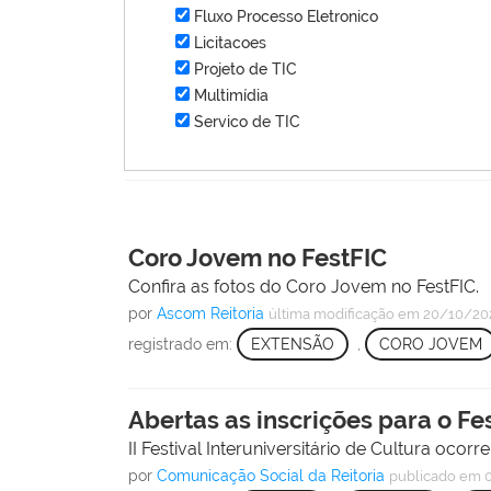
Fluxo Processo Eletronico
Licitacoes
Projeto de TIC
Multimídia
Servico de TIC
Coro Jovem no FestFIC
Confira as fotos do Coro Jovem no FestFIC.
por
Ascom Reitoria
última modificação
em 20/10/20
registrado em:
EXTENSÃO
,
CORO JOVEM
Abertas as inscrições para o Fe
II Festival Interuniversitário de Cultura ocor
por
Comunicação Social da Reitoria
publicado
em 0