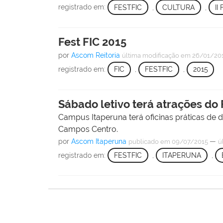
registrado em:
FESTFIC
,
CULTURA
,
II
Fest FIC 2015
por
Ascom Reitoria
última modificação
em 26/01/20
registrado em:
FIC
,
FESTFIC
,
2015
Sábado letivo terá atrações do 
Campus Itaperuna terá oficinas práticas de 
Campos Centro.
por
Ascom Itaperuna
—
publicado
em 09/07/2015
ú
registrado em:
FESTFIC
,
ITAPERUNA
,