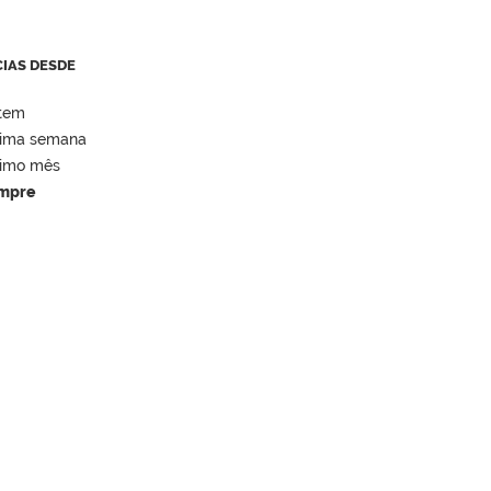
CIAS DESDE
tem
tima semana
timo mês
mpre