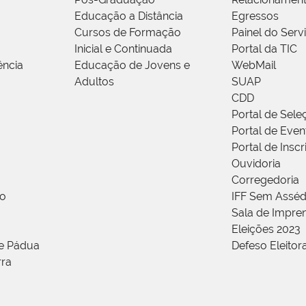
Educação a Distância
Egressos
Cursos de Formação
Painel do Serv
Inicial e Continuada
Portal da TIC
ência
Educação de Jovens e
WebMail
Adultos
SUAP
CDD
Portal de Sele
Portal de Even
Portal de Insc
Ouvidoria
Corregedoria
ão
IFF Sem Asséd
Sala de Impren
Eleições 2023
de Pádua
Defeso Eleitor
rra