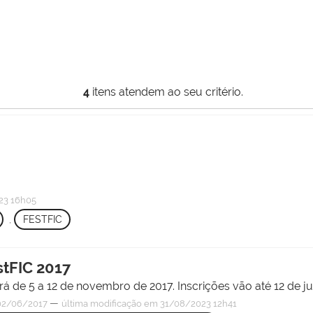
4
itens atendem ao seu critério.
23 16h05
,
FESTFIC
stFIC 2017
rerá de 5 a 12 de novembro de 2017. Inscrições vão até 12 de j
—
2/06/2017
última modificação
em 31/08/2023 12h41