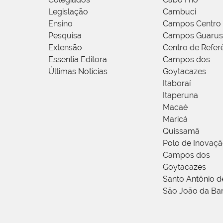
Legislação
Cambuci
Ensino
Campos Centro
Pesquisa
Campos Guarus
Extensão
Centro de Refer
Essentia Editora
Campos dos
Últimas Notícias
Goytacazes
Itaboraí
Itaperuna
Macaé
Maricá
Quissamã
Polo de Inovaç
Campos dos
Goytacazes
Santo Antônio 
São João da Ba