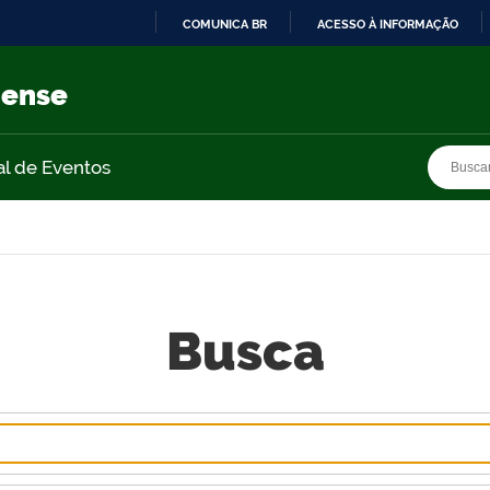
COMUNICA BR
ACESSO À INFORMAÇÃO
IR
PARA
nense
O
CONTEÚDO
Busca
Busca
al de Eventos
Busca