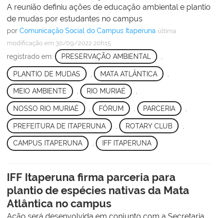
A reunião definiu ações de educação ambiental e plantio
de mudas por estudantes no campus
por
Comunicação Social do Campus Itaperuna
última
modificação
em 30/09/2022 20h15
registrado em:
PRESERVAÇÃO AMBIENTAL
,
PLANTIO DE MUDAS
,
MATA ATLÂNTICA
,
MEIO AMBIENTE
,
RIO MURIAÉ
,
NOSSO RIO MURIAÉ
,
FÓRUM
,
PARCERIA
,
PREFEITURA DE ITAPERUNA
,
ROTARY CLUB
,
CAMPUS ITAPERUNA
,
IFF ITAPERUNA
IFF Itaperuna firma parceria para
plantio de espécies nativas da Mata
Atlântica no campus
Ação será desenvolvida em conjunto com a Secretaria