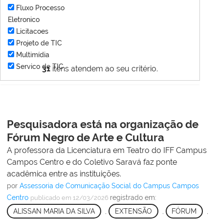
Fluxo Processo
Eletronico
Licitacoes
Projeto de TIC
Multimídia
Servico de TIC
31
itens atendem ao seu critério.
Pesquisadora está na organização de
Fórum Negro de Arte e Cultura
A professora da Licenciatura em Teatro do IFF Campus
Campos Centro e do Coletivo Saravá faz ponte
acadêmica entre as instituições.
por
Assessoria de Comunicação Social do Campus Campos
Centro
registrado em:
publicado
em 12/03/2026
ALISSAN MARIA DA SILVA
,
EXTENSÃO
,
FÓRUM
,