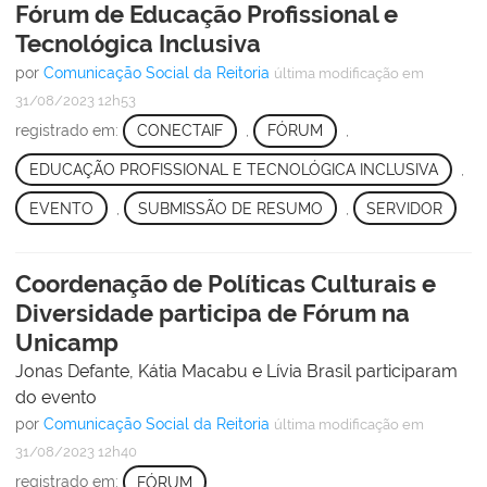
Fórum de Educação Profissional e
Tecnológica Inclusiva
por
Comunicação Social da Reitoria
última modificação
em
31/08/2023 12h53
registrado em:
CONECTAIF
,
FÓRUM
,
EDUCAÇÃO PROFISSIONAL E TECNOLÓGICA INCLUSIVA
,
EVENTO
,
SUBMISSÃO DE RESUMO
,
SERVIDOR
Coordenação de Políticas Culturais e
Diversidade participa de Fórum na
Unicamp
Jonas Defante, Kátia Macabu e Lívia Brasil participaram
do evento
por
Comunicação Social da Reitoria
última modificação
em
31/08/2023 12h40
registrado em:
FÓRUM
,