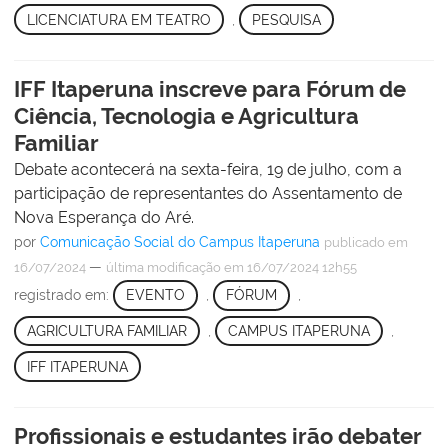
LICENCIATURA EM TEATRO
,
PESQUISA
IFF Itaperuna inscreve para Fórum de
Ciência, Tecnologia e Agricultura
Familiar
Debate acontecerá na sexta-feira, 19 de julho, com a
participação de representantes do Assentamento de
Nova Esperança do Aré.
por
Comunicação Social do Campus Itaperuna
publicado
em
—
16/07/2024
última modificação
em 16/07/2024 12h55
registrado em:
EVENTO
,
FÓRUM
,
AGRICULTURA FAMILIAR
,
CAMPUS ITAPERUNA
,
IFF ITAPERUNA
Profissionais e estudantes irão debater