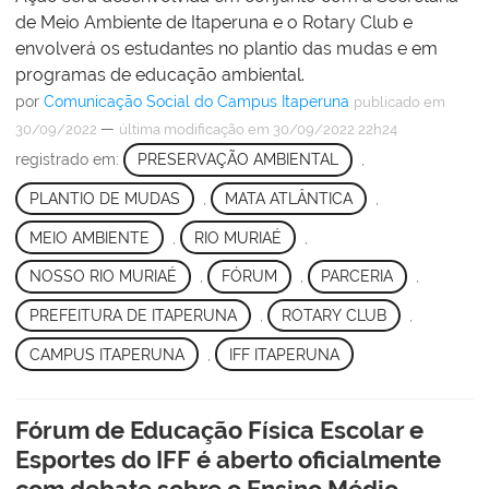
de Meio Ambiente de Itaperuna e o Rotary Club e
envolverá os estudantes no plantio das mudas e em
programas de educação ambiental.
por
Comunicação Social do Campus Itaperuna
publicado
em
—
30/09/2022
última modificação
em 30/09/2022 22h24
registrado em:
PRESERVAÇÃO AMBIENTAL
,
PLANTIO DE MUDAS
,
MATA ATLÂNTICA
,
MEIO AMBIENTE
,
RIO MURIAÉ
,
NOSSO RIO MURIAÉ
,
FÓRUM
,
PARCERIA
,
PREFEITURA DE ITAPERUNA
,
ROTARY CLUB
,
CAMPUS ITAPERUNA
,
IFF ITAPERUNA
Fórum de Educação Física Escolar e
Esportes do IFF é aberto oficialmente