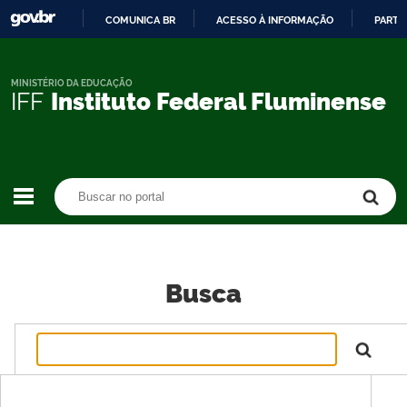
COMUNICA BR
ACESSO À INFORMAÇÃO
PARTI
IR
PARA
O
MINISTÉRIO DA EDUCAÇÃO
IFF
Instituto Federal Fluminense
CONTEÚDO
Buscar no portal
Buscar no portal
Busca