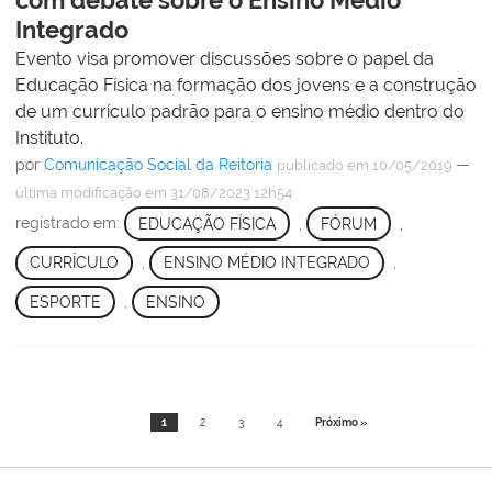
com debate sobre o Ensino Médio
Integrado
Evento visa promover discussões sobre o papel da
Educação Física na formação dos jovens e a construção
de um currículo padrão para o ensino médio dentro do
Instituto.
por
Comunicação Social da Reitoria
—
publicado
em 10/05/2019
última modificação
em 31/08/2023 12h54
registrado em:
EDUCAÇÃO FÍSICA
,
FÓRUM
,
CURRÍCULO
,
ENSINO MÉDIO INTEGRADO
,
ESPORTE
,
ENSINO
1
2
3
4
Próximo »