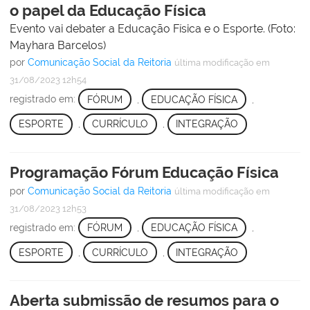
o papel da Educação Física
Evento vai debater a Educação Física e o Esporte. (Foto:
Mayhara Barcelos)
por
Comunicação Social da Reitoria
última modificação
em
31/08/2023 12h54
registrado em:
FÓRUM
,
EDUCAÇÃO FÍSICA
,
ESPORTE
,
CURRÍCULO
,
INTEGRAÇÃO
Programação Fórum Educação Física
por
Comunicação Social da Reitoria
última modificação
em
31/08/2023 12h53
registrado em:
FÓRUM
,
EDUCAÇÃO FÍSICA
,
ESPORTE
,
CURRÍCULO
,
INTEGRAÇÃO
Aberta submissão de resumos para o