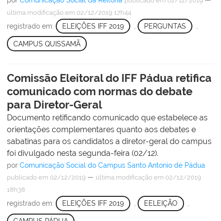
publicado
em 02/12/2019
última modificação
em 02/12/2019 17h44
registrado em:
ELEIÇÕES IFF 2019
,
PERGUNTAS
,
CAMPUS QUISSAMÃ
Comissão Eleitoral do IFF Pádua retifica
comunicado com normas do debate
para Diretor-Geral
Documento retificando comunicado que estabelece as
orientações complementares quanto aos debates e
sabatinas para os candidatos a diretor-geral do campus
foi divulgado nesta segunda-feira (02/12).
por
Comunicação Social do Campus Santo Antonio de Pádua
—
publicado
em 02/12/2019
última modificação
em 02/12/2019
18h38
registrado em:
ELEIÇÕES IFF 2019
,
EELEIÇÃO
,