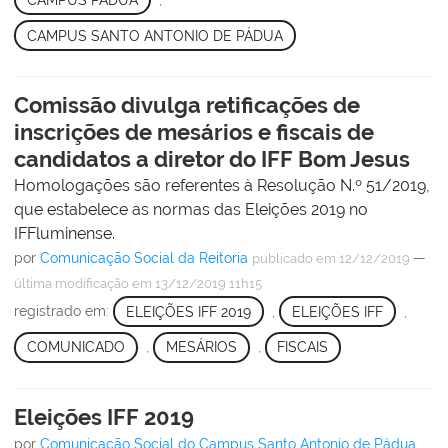
CAMPUS PÁDUA
,
CAMPUS SANTO ANTONIO DE PÁDUA
Comissão divulga retificações de
inscrições de mesários e fiscais de
candidatos a diretor do IFF Bom Jesus
Homologações são referentes à Resolução N.º 51/2019,
que estabelece as normas das Eleições 2019 no
IFFluminense.
por
Comunicação Social da Reitoria
—
publicado
em 12/12/2019
última modificação
em 13/12/2019 11h15
registrado em:
ELEIÇÕES IFF 2019
,
ELEIÇÕES IFF
,
COMUNICADO
,
MESÁRIOS
,
FISCAIS
Eleições IFF 2019
por
Comunicação Social do Campus Santo Antonio de Pádua