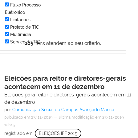
Fluxo Processo
Eletronico
Licitacoes
Projeto de TIC
Multimídia
Servico de TIC
105
itens atendem ao seu critério.
Eleições para reitor e diretores-gerais
acontecem em 11 de dezembro
Eleições para reitor e diretores-gerais acontecem em 11
de dezembro
por
Comunicação Social do Campus Avançado Maricá
—
publicado
em 27/11/2019
última modificação
em 27/11/2019
12h15
registrado em:
ELEIÇÕES IFF 2019