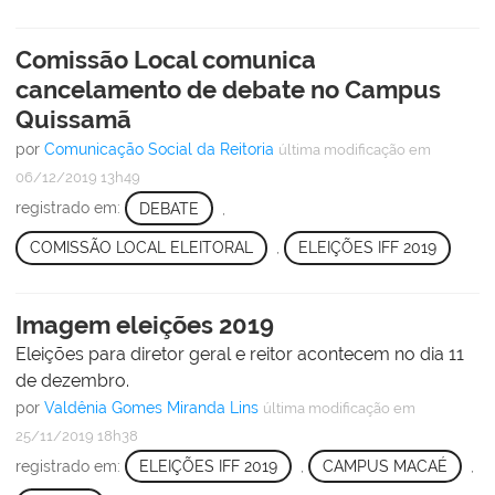
Comissão Local comunica
cancelamento de debate no Campus
Quissamã
por
Comunicação Social da Reitoria
última modificação
em
06/12/2019 13h49
registrado em:
DEBATE
,
COMISSÃO LOCAL ELEITORAL
,
ELEIÇÕES IFF 2019
Imagem eleições 2019
Eleições para diretor geral e reitor acontecem no dia 11
de dezembro.
por
Valdênia Gomes Miranda Lins
última modificação
em
25/11/2019 18h38
registrado em:
ELEIÇÕES IFF 2019
,
CAMPUS MACAÉ
,