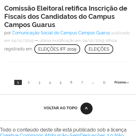
Comissão Eleitoral retifica Inscrição de
Fiscais dos Candidatos do Campus
Campos Guarus
por
Comunicação Social do Campus Campos Guarus
publicado
—
em 04/12/2019
última modificação
em 04/12/2019 18h04
registrado em:
ELEIÇÕES IFF 2019
,
ELEIÇÕES
1
2
3
4
5
6
7
...
11
Próximo »
VOLTAR AO TOPO
Todo o conteúdo deste site está publicado sob a licença
Creative Commons Atribuição-SemDerivações 3.0 Não