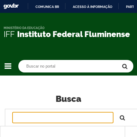
COMUNICA BR
ACESSO À INFORMAÇÃO
PARTI
IR
PARA
O
MINISTÉRIO DA EDUCAÇÃO
IFF
Instituto Federal Fluminense
CONTEÚDO
Buscar no portal
Buscar no portal
Busca