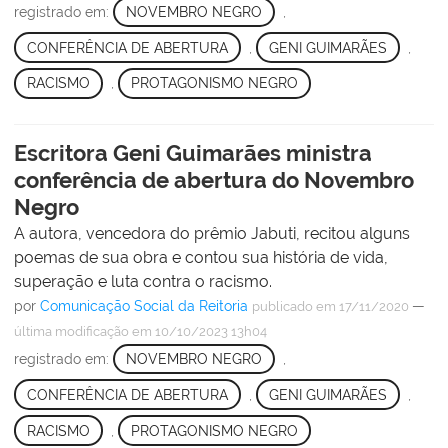
registrado em:
NOVEMBRO NEGRO
,
CONFERÊNCIA DE ABERTURA
,
GENI GUIMARÃES
,
RACISMO
,
PROTAGONISMO NEGRO
Escritora Geni Guimarães ministra
conferência de abertura do Novembro
Negro
A autora, vencedora do prêmio Jabuti, recitou alguns
poemas de sua obra e contou sua história de vida,
superação e luta contra o racismo.
por
Comunicação Social da Reitoria
—
publicado
em 17/11/2020
última modificação
em 10/10/2023 13h04
registrado em:
NOVEMBRO NEGRO
,
CONFERÊNCIA DE ABERTURA
,
GENI GUIMARÃES
,
RACISMO
,
PROTAGONISMO NEGRO