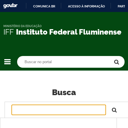
COMUNICA BR
ACESSO À INFORMAÇÃO
PARTI
IR
PARA
O
MINISTÉRIO DA EDUCAÇÃO
IFF
Instituto Federal Fluminense
CONTEÚDO
Buscar no portal
Buscar no portal
Busca