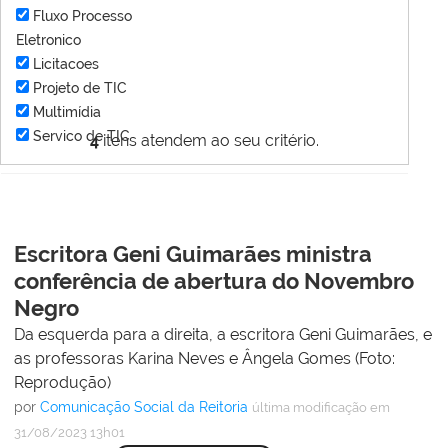
Fluxo Processo
Eletronico
Licitacoes
Projeto de TIC
Multimídia
Servico de TIC
4
itens atendem ao seu critério.
Escritora Geni Guimarães ministra
conferência de abertura do Novembro
Negro
Da esquerda para a direita, a escritora Geni Guimarães, e
as professoras Karina Neves e Ângela Gomes (Foto:
Reprodução)
por
Comunicação Social da Reitoria
última modificação
em
31/08/2023 13h01