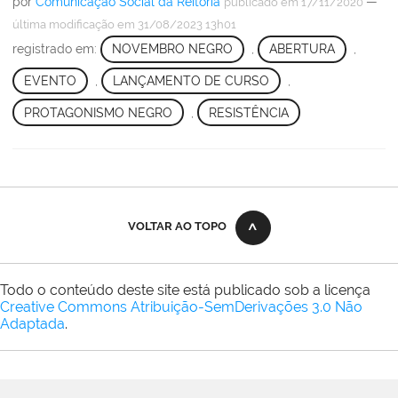
por
Comunicação Social da Reitoria
—
publicado
em 17/11/2020
última modificação
em 31/08/2023 13h01
registrado em:
NOVEMBRO NEGRO
,
ABERTURA
,
EVENTO
,
LANÇAMENTO DE CURSO
,
PROTAGONISMO NEGRO
,
RESISTÊNCIA
VOLTAR AO TOPO
Todo o conteúdo deste site está publicado sob a licença
Creative Commons Atribuição-SemDerivações 3.0 Não
Adaptada
.