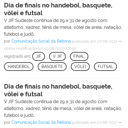
Dia de finais no handebol, basquete,
vôlei e futsal
V JIF Sudeste continua de 29 a 31 de agosto com
atletismo, xadrez, tênis de mesa, vôlei de areia, natação,
futebol e judô.
por
Comunicação Social da Reitoria
—
publicado
em 27/08/2017
última modificação
em 31/08/2023 12h42
registrado em:
JIF
,
V JIF
,
FINAL
,
HANDEBOL
,
BASQUETE
,
VÔLEI
,
FUTSAL
Dia de finais no handebol, basquete,
vôlei e futsal
V JIF Sudeste continua de 29 a 31 de agosto com
atletismo, xadrez, tênis de mesa, vôlei de areia, natação,
futebol e judô.
por
Comunicação Social da Reitoria
—
publicado
em 27/08/2017