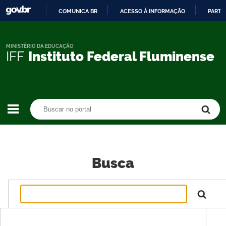
COMUNICA BR
ACESSO À INFORMAÇÃO
PARTI
IR
PARA
O
MINISTÉRIO DA EDUCAÇÃO
IFF
Instituto Federal Fluminense
CONTEÚDO
Buscar no portal
Buscar no portal
Busca