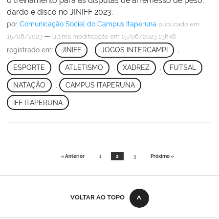
o treinamento para as disputas de arremesso de peso,
dardo e disco no JINIFF 2023.
por
Comunicação Social do Campus Itaperuna
publicado
em
—
15/06/2023
última modificação
em 15/06/2023 13h48
registrado em:
JINIFF
,
JOGOS INTERCAMPI
,
ESPORTE
,
ATLETISMO
,
XADREZ
,
FUTSAL
,
NATAÇÃO
,
CAMPUS ITAPERUNA
,
IFF ITAPERUNA
« Anterior
1
2
3
Próximo »
VOLTAR AO TOPO