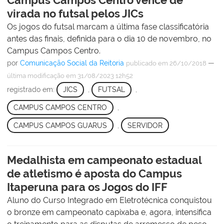
virada no futsal pelos JICs
Os jogos do futsal marcam a última fase classificatória
antes das finais, definida para o dia 10 de novembro, no
Campus Campos Centro.
por
Comunicação Social da Reitoria
—
publicado
em 26/10/2018
última modificação
em 31/08/2023 12h52
registrado em:
JICS
,
FUTSAL
,
CAMPUS CAMPOS CENTRO
,
CAMPUS CAMPOS GUARUS
,
SERVIDOR
Medalhista em campeonato estadual
de atletismo é aposta do Campus
Itaperuna para os Jogos do IFF
Aluno do Curso Integrado em Eletrotécnica conquistou
o bronze em campeonato capixaba e, agora, intensifica