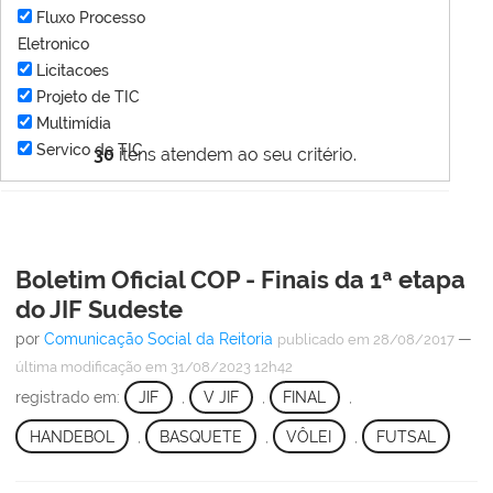
Fluxo Processo
Eletronico
Licitacoes
Projeto de TIC
Multimídia
Servico de TIC
30
itens atendem ao seu critério.
Boletim Oficial COP - Finais da 1ª etapa
do JIF Sudeste
por
Comunicação Social da Reitoria
—
publicado
em 28/08/2017
última modificação
em 31/08/2023 12h42
registrado em:
JIF
,
V JIF
,
FINAL
,
HANDEBOL
,
BASQUETE
,
VÔLEI
,
FUTSAL