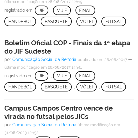
última modificação
em 28/08/2017 22h19
registrado em:
JIF
,
V JIF
,
FINAL
,
HANDEBOL
,
BASQUETE
,
VÔLEI
,
FUTSAL
Boletim Oficial COP - Finais da 1ª etapa
do JIF Sudeste
por
Comunicação Social da Reitoria
—
publicado
em 28/08/2017
última modificação
em 28/08/2017 14h41
registrado em:
JIF
,
V JIF
,
FINAL
,
HANDEBOL
,
BASQUETE
,
VÔLEI
,
FUTSAL
Campus Campos Centro vence de
virada no futsal pelos JICs
por
Comunicação Social da Reitoria
última modificação
em
31/08/2023 12h52