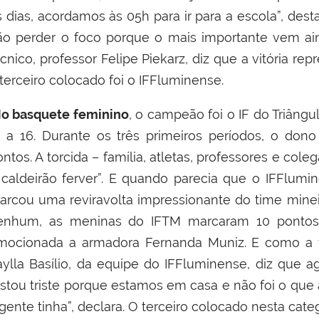
s dias, acordamos às 05h para ir para a escola”, des
ão perder o foco porque o mais importante vem ain
cnico, professor Felipe Piekarz, diz que a vitória rep
terceiro colocado foi o IFFluminense.
o basquete feminino
, o campeão foi o IF do Triâng
1 a 16. Durante os três primeiros períodos, o do
ntos. A torcida – família, atletas, professores e co
 caldeirão ferver”. E quando parecia que o IFFlumin
arcou uma reviravolta impressionante do time minei
enhum, as meninas do IFTM marcaram 10 pontos e
mocionada a armadora Fernanda Muniz. E como a vid
aylla Basílio, da equipe do
IFFluminense
, diz que a
Estou triste porque estamos em casa e não foi o qu
gente tinha”, declara. O terceiro colocado nesta categ