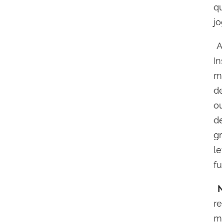
q
j
A
I
m
d
o
d
g
l
fu
N
r
me