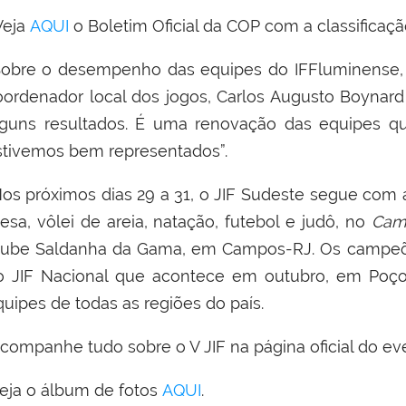
eja
AQUI
o Boletim Oficial da COP com a classificação
obre o desempenho das equipes do IFFluminense, o
oordenador local dos jogos,
Carlos Augusto Boynar
lguns resultados. É uma renovação das equipes
stivemos bem representados”.
os próximos dias 29 a 31, o JIF Sudeste segue com as
esa, vôlei de areia, natação, futebol e judô, no
Cam
lube Saldanha da Gama, em Campos-RJ. Os campeõe
o JIF Nacional que acontece em outubro, em Poço
quipes de todas as regiões do país.
companhe tudo sobre o V JIF na página oficial do e
eja o álbum de fotos
AQUI
.