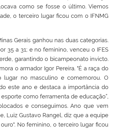
olocava como se fosse o último. Viemos
ade, o terceiro lugar ficou com o IFNMG
Minas Gerais ganhou nas duas categorias.
r 35 a 31; e no feminino, venceu o IFES
erde, garantindo o bicampeonato invicto.
ora o armador Igor Pereira.
"É a raça do
eiro lugar no masculino e comemorou. O
do este ano e destaca a importância do
o esporte como ferramenta de educação”,
s colocados e conseguimos. Ano que vem
me, Luiz Gustavo Rangel, diz que a equipe
uro". No feminino, o terceiro lugar ficou