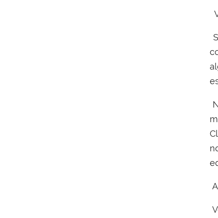
V
S
c
a
e
N
m
C
n
e
A
V