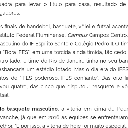
uadra para levar o título para casa, resultado d
ogadores.
s finais de handebol, basquete, vôlei e futsal acon
nstituto Federal Fluminense,
Campus
Campos Centro. 
asculino do IF Espírito Santo e Colégio Pedro II. O 
e “Bora IFES”, em uma torcida ainda tímida, tão ced
utro lado, o time do Rio de Janeiro tinha no seu ba
esbancaria um estádio lotado. Mas o dia era do IFE
ritos de “IFES poderoso, IFES confiante”. Das oito f
evou quatro, das cinco que disputou: basquete e vô
tsal.
o basquete masculino
, a vitória em cima do Ped
evanche, já que em 2016 as equipes se enfrentaram
lhor. “E por isso, a vitória de hoje foi muito especia