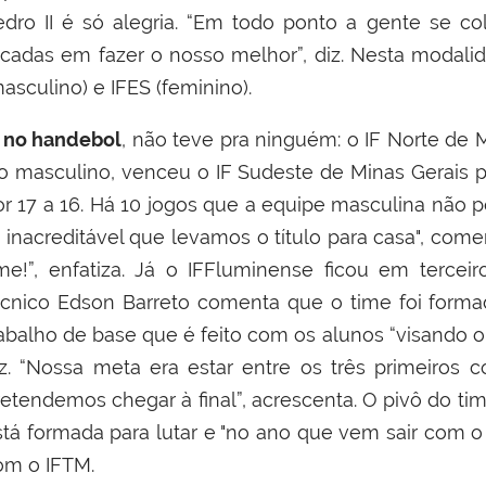
edro II é só alegria. “Em todo ponto a gente se c
ocadas em fazer o nosso melhor”, diz. Nesta modalid
asculino) e IFES (feminino).
 no handebol
, não teve pra ninguém: o IF Norte de 
o masculino, venceu o IF Sudeste de Minas Gerais po
or 17 a 16. Há 10 jogos que a equipe masculina não p
 inacreditável que levamos o título para casa", c
omem
ime!”, enfatiza. Já o IFFluminense ficou em terc
écnico Edson Barreto comenta que o time foi forma
rabalho de base que é feito com os alunos “visando 
iz. “Nossa meta era estar entre os três primeiro
retendemos chegar à final”, acrescenta. O pivô do ti
stá formada para lutar e "no ano que vem sair com o o
om o IFTM.