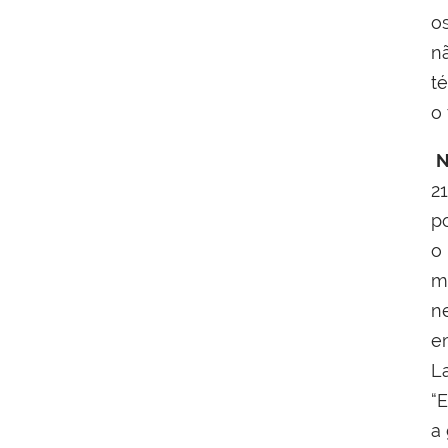
o
n
té
o 
N
2
po
o
m
n
e
L
“
a 