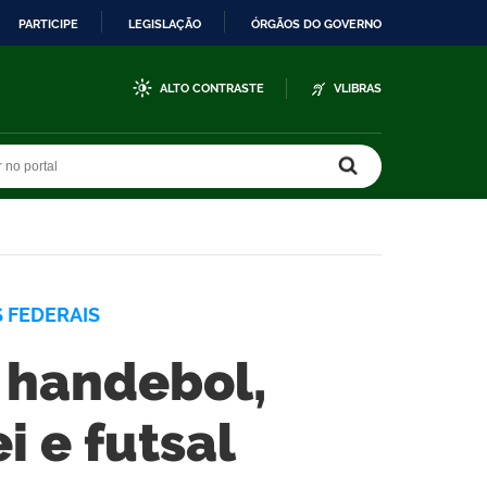
PARTICIPE
LEGISLAÇÃO
ÓRGÃOS DO GOVERNO
ALTO CONTRASTE
VLIBRAS
r no portal
r no portal
 FEDERAIS
o handebol,
i e futsal