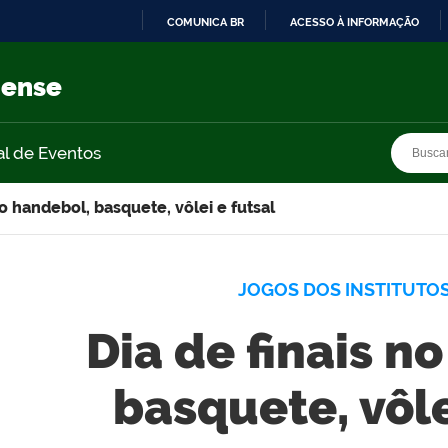
COMUNICA BR
ACESSO À INFORMAÇÃO
IR
PARA
nense
O
CONTEÚDO
Busca
Busca
al de Eventos
no handebol, basquete, vôlei e futsal
JOGOS DOS INSTITUTOS
Dia de finais n
basquete, vôle