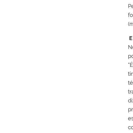
P
f
(m
E
N
p
“É
t
t
t
d
p
e
c