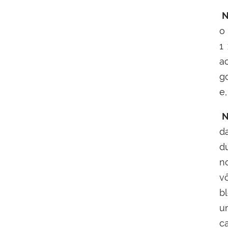
N
o
1
a
g
e
N
d
du
no
v
b
u
c