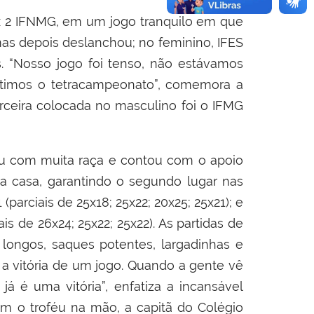
7 x 2 IFNMG, em um jogo tranquilo em que
s depois deslanchou; no feminino, IFES
s. “Nosso jogo foi tenso, não estávamos
timos o tetracampeonato”, comemora a
erceira colocada no masculino foi o IFMG
u com muita raça e contou com o apoio
ra casa, garantindo o segundo lugar nas
parciais de 25x18; 25x22; 20x25; 25x21); e
is de 26x24; 25x22; 25x22). As partidas de
longos, saques potentes, largadinhas e
e a vitória de um jogo. Quando a gente vê
á é uma vitória”, enfatiza a incansável
om o troféu na mão, a capitã do Colégio